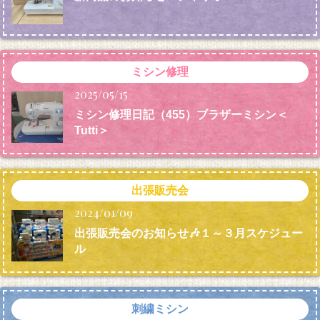
ミシン修理
2025/05/15
ミシン修理日記（455）ブラザーミシン＜
Tutti＞
出張販売会
2024/01/09
出張販売会のお知らせ🎶１～３月スケジュー
ル
刺繍ミシン