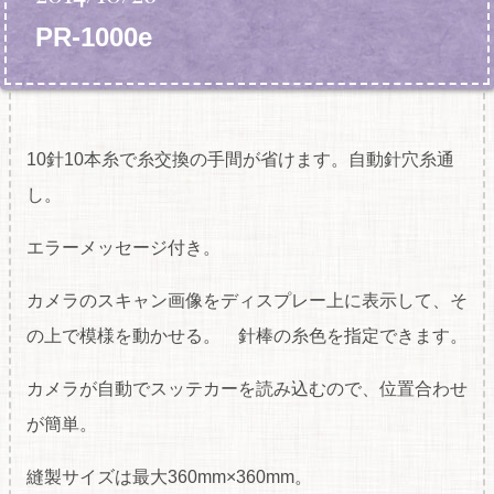
PR-1000e
10針10本糸で糸交換の手間が省けます。自動針穴糸通
し。
エラーメッセージ付き。
カメラのスキャン画像をディスプレー上に表示して、そ
の上で模様を動かせる。 針棒の糸色を指定できます。
カメラが自動でスッテカーを読み込むので、位置合わせ
が簡単。
縫製サイズは最大360mm×360mm。