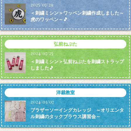
2025/07/29
＜刺繍ミシン＞ワッペン刺繍作成しました～
虎のワッペン～🎵
弘前ねぷた
2024/07/25
＜刺繍ミシン＞弘前ねぷたを刺繍ストラップ
しました🎵
洋裁教室
2024/03/07
ブラザーソーイングカレッジ ～オリエンタ
ル刺繍のタックブラウス講習会～