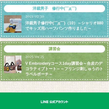
洋裁男子 修行中(￣д￣)
2021/07/30
洋裁男子修行中(￣д￣)（10）～シャリオ880
でキッズ用ハーフパンツ作りました～
講習会
2025/01/25
V Embroideryコース1day講習会～合皮のデ
コラティブトート～～フリンジ刺しゅうのト
ラベルポーチ～