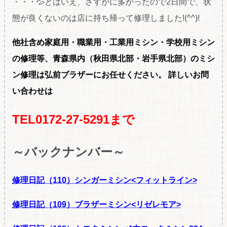
・・・💦とはいえ、さすがに多かったので2日間で、状
態が良くないのは店に持ち帰って修理しました!(^^)!
他社含め家庭用・職
業用・工業用ミシン・学校用ミシン
の修理等、青森県内（秋田県北部・岩手県北部）のミシ
ン修理は弘前ブラザーにお任せください。
詳しいお問
い合わせは
TEL0172-27-5291まで
～バックナンバー～
修理日記（110）シンガーミシン<フィットライン>
修理日記（109）ブラザーミシン<リゼレモア>