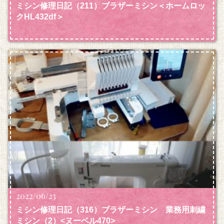
ミシン修理日記（211）ブラザーミシン＜ホームロッ
クHL432df＞
2022/06/23
ミシン修理日記（316）ブラザーミシン 業務用刺繍
ミシン
（2）<ヌーベル470>