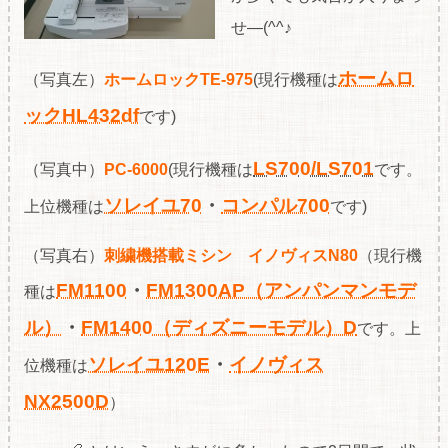
せ―(^^♪
ホームロ
（写真左）
ホームロックTE-975
(現行機種は
ックHL432df
です)
LS700/LS701
（写真中）
PC-6000
(現行機種は
です。
ソレイユ70
・
コンパル700
上位機種は
です)
（写真右）
刺繍機搭載ミシン イノヴィスN80
（現行機
FM1100
・
FM1300AP（アンパンマンモデ
種は
ル）
・
FM1400（ディズニーモデル）D
です。上
ソレイユ120E
・
イノヴィス
位機種は
NX2500D
）