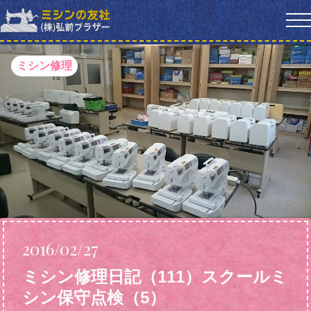
ミシン修理
2016/02/27
ミシン修理日記（111）スクールミ
シン保守点検（5）