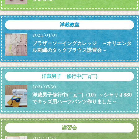
洋裁教室
2024/03/07
ブラザーソーイングカレッジ ～オリエンタ
ル刺繍のタックブラウス講習会～
洋裁男子 修行中(￣д￣)
2021/07/30
洋裁男子修行中(￣д￣)（10）～シャリオ880
でキッズ用ハーフパンツ作りました～
講習会
2025/01/25