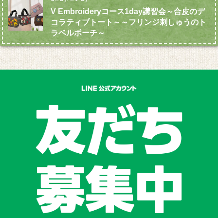
V Embroideryコース1day講習会～合皮のデ
コラティブトート～～フリンジ刺しゅうのト
ラベルポーチ～