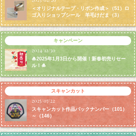
＜オリジナルテープ・リボン作成＞（51）ロ
ゴ入りショップシール 羊毛けだま
（3）
キャンペーン
2024/12/30
🎍2025年1月3日から開催！新春初売りセー
ル！🎍
スキャンカット
2025/07/22
スキャンカット作品バックナンバー（101）
～（146）