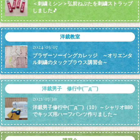
＜刺繍ミシン＞弘前ねぷたを刺繍ストラップ
しました🎵
洋裁教室
2024/03/07
ブラザーソーイングカレッジ ～オリエンタ
ル刺繍のタックブラウス講習会～
洋裁男子 修行中(￣д￣)
2021/07/30
洋裁男子修行中(￣д￣)（10）～シャリオ880
でキッズ用ハーフパンツ作りました～