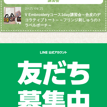
講習会
2025/01/25
V Embroideryコース1day講習会～合皮のデ
コラティブトート～～フリンジ刺しゅうのト
ラベルポーチ～