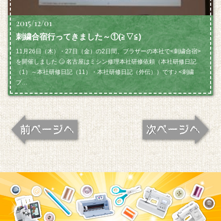
2015/12/01
刺繍合宿行ってきました～①(≧▽≦)
11月26日（木）・27日（金）の2日間、ブラザーの本社で<刺繍合宿>
を開催しました 🙄 名古屋はミシン修理本社研修依頼（本社研修日記
（1）～本社研修日記（11）・本社研修日記（外伝））です♪ <刺繍
プ…