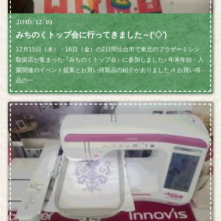
2016/12/19
みちのくトップ会に行ってきました～(‘◇’)ゞ
12月15日（木）・16日（金）の2日間仙台市で東北のブラザーミシン
取扱店が集まった『みちのくトップ会』に参加しました♪ 年末年始・入
園関連のイベント提案とお買い得製品の紹介がありました🎶 お買い得
品の一…