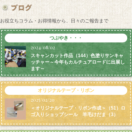
お役立ちコラム・お得情報から、日々のご報告まで
つぶやき・・・
2024/08/02
スキャンカット作品（144）色塗りサンキャ
ッチャー～今年もカルチュアロードに出展し
ます～
オリジナルテープ・リボン
2025/02/20
＜オリジナルテープ・リボン作成＞（51）ロ
ゴ入りショップシール 羊毛けだま
（3）