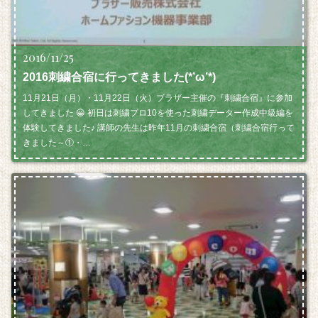
2016/11/25
2016刺繍合宿に行ってきました(*’ω’*)
11月21日（月）・11月22日（火）ブラザー主催の『刺繍合宿』に参加
してきました 😀 初日は刺繍プロ10を使った刺繍データー作成中級編を
体験してきました♪ 講師の先生は昨年11月の刺繍合宿（刺繍合宿行って
きました～①・…