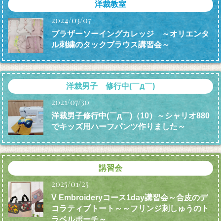
洋裁教室
2024/03/07
ブラザーソーイングカレッジ ～オリエンタ
ル刺繍のタックブラウス講習会～
洋裁男子 修行中(￣д￣)
2021/07/30
洋裁男子修行中(￣д￣)（10）～シャリオ880
でキッズ用ハーフパンツ作りました～
講習会
2025/01/25
V Embroideryコース1day講習会～合皮のデ
コラティブトート～～フリンジ刺しゅうのト
ラベルポーチ～