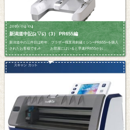
2016/04/04
新潟道中記(≧▽≦)（3） PR655編
新潟道中の三件目は昨年、ブラザー職業用刺繍ミシン<PR655>を購入
されたお客様です🎶 お部屋にはいると早速PR655がお…