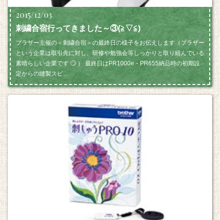
2015/12/03
刺繍合宿行ってきました～③(≧▽≦)
ブラザー主催の＜刺繍合宿＞の最終日の様子をお伝えします（ブラザー
という企業は取引先に対し、研修や勉強会等しっかりと取り組んでいる
素晴らしい企業です 🙄 ） 最終日はPR1000e・PR655納品時の初期設
定からの縫製スピ…