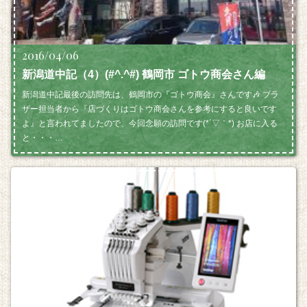
2016/04/06
新潟道中記（4）(#^.^#) 鶴岡市 ゴトウ商会さん編
新潟道中記最後の訪問先は、鶴岡市の『ゴトウ商会』さんです🎶 ブラ
ザー担当者から『店づくりはゴトウ商会さんを参考にすると良いです
よ』と言われてましたので、今回念願の訪問です(*´▽｀*) お店に入る
と・・・…