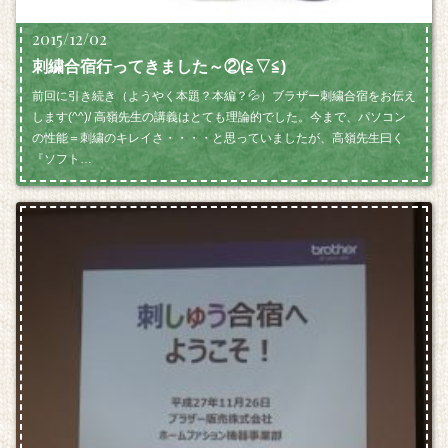
2015/12/02
刺繍合宿行ってきました～②(≧▽≦)
前回に引き続き（ようやく本題？本編？💦）ブラザー刺繍合宿をお伝え
します(^^)/ 高嶺先生の講義はとても理論的でした。今まで、パソコン
の性能＝刺繍のキレイさ・・・・と思っていましたが、高嶺先生曰く
『ソフト…