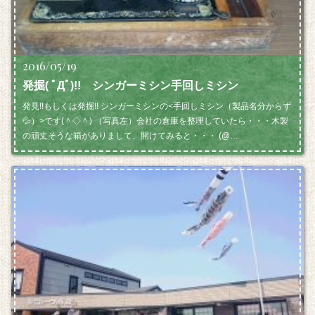
2016/05/19
発掘( ﾟДﾟ)!! シンガーミシン手回しミシン
発見!!もしくは発掘!! シンガーミシンの<手回しミシン（製品名分からず
💦）>です(＾◇＾) （写真左）会社の倉庫を整理していたら・・・木製
の頑丈そうな箱がありまして、開けてみると・・・ (@…