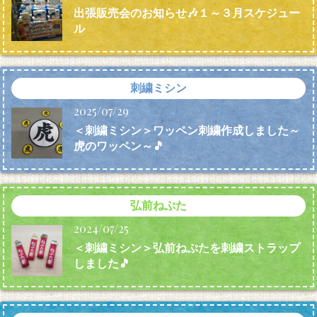
出張販売会のお知らせ🎶１～３月スケジュー
ル
刺繍ミシン
2025/07/29
＜刺繍ミシン＞ワッペン刺繍作成しました～
虎のワッペン～🎵
弘前ねぷた
2024/07/25
＜刺繍ミシン＞弘前ねぷたを刺繍ストラップ
しました🎵