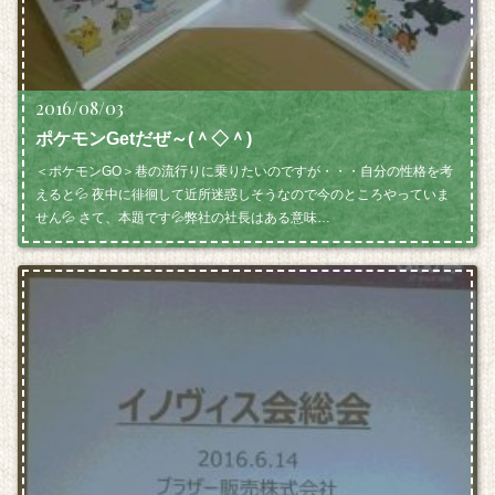
2016/08/03
ポケモンGetだぜ～(＾◇＾)
＜ポケモンGO＞巷の流行りに乗りたいのですが・・・自分の性格を考
えると💦 夜中に徘徊して近所迷惑しそうなので今のところやっていま
せん💦 さて、本題です💦弊社の社長はある意味…