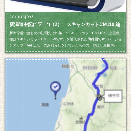
2016/04/02
新潟道中記(*´▽｀*)（2） スキャンカットCM110 編
新潟珍道中はじめの訪問先は昨年、<スキャンカットCM110>（上位機
種はスキャンカットCM650Wです）を購入された幼稚園です♪ バージョ
ンアップ（Ver 1.71）のお知らせをしていたものの、やはり直接伺い…