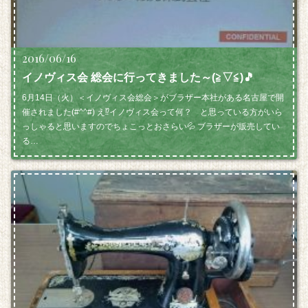
2016/06/16
イノヴィス会 総会に行ってきました～(≧▽≦)🎵
6月14日（火）＜イノヴィス会総会＞がブラザー本社がある名古屋で開
催されました(#^^#) え⁉イノヴィス会って何？ と思っている方がいら
っしゃると思いますのでちょこっとおさらい💦 ブラザーが販売してい
る…