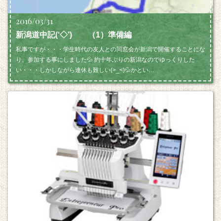
2016/03/31
新潟道中記(‘◇’)ゞ （1）準備編
私事ですが・・・学生時代の友人との同窓会が新潟で開催することにな
り、参加する事にしました💦 約十年ぶりの新潟なのでゆっくりした
い・・・しかしながら連休も難しい(>_<)💦かとい…