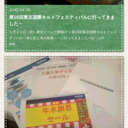
2017/01/26
第16回東京国際キルトフェスティバルに行ってきま
した～
１月２３日（月）東京ドームで開催の ＜第16回東京国際キルトフェス
ティバル～布と針と糸の祭典～＞に行ってきましたー(≧▽≦)💛
&nb…