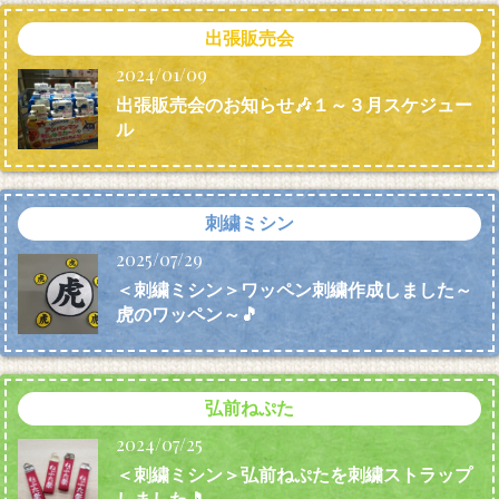
出張販売会
2024/01/09
出張販売会のお知らせ🎶１～３月スケジュー
ル
刺繍ミシン
2025/07/29
＜刺繍ミシン＞ワッペン刺繍作成しました～
虎のワッペン～🎵
弘前ねぷた
2024/07/25
＜刺繍ミシン＞弘前ねぷたを刺繍ストラップ