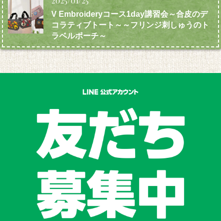
2025/01/25
V Embroideryコース1day講習会～合皮のデ
コラティブトート～～フリンジ刺しゅうのト
ラベルポーチ～