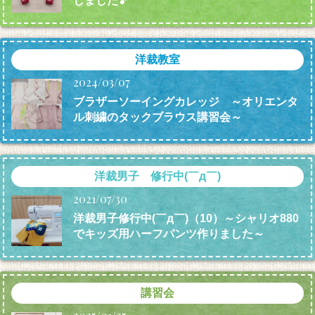
しました🎵
洋裁教室
2024/03/07
ブラザーソーイングカレッジ ～オリエンタ
ル刺繍のタックブラウス講習会～
洋裁男子 修行中(￣д￣)
2021/07/30
洋裁男子修行中(￣д￣)（10）～シャリオ880
でキッズ用ハーフパンツ作りました～
講習会