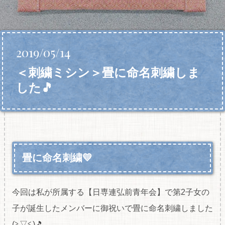
2019/05/14
＜刺繍ミシン＞畳に命名刺繍しま
した🎵
畳に命名刺繍💛
今回は私が所属する【日専連弘前青年会】で第2子女の
子が誕生したメンバーに御祝いで畳に命名刺繍しました
(≧▽≦)🎵