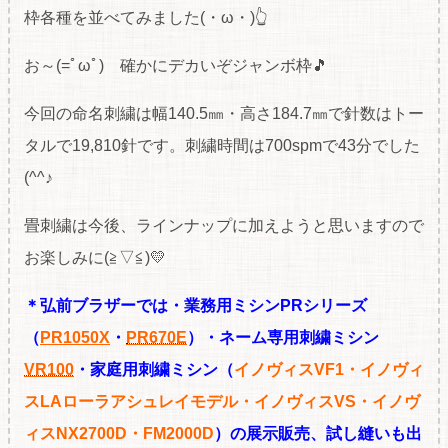
枠各種を並べてみました(・ω・)👆
お～(=ﾟωﾟ) 確かにデカいぞジャンボ枠🎵
今回の命名刺繍は幅140.5㎜・高さ184.7㎜で針数はトー
タルで19,810針です。
刺繍時間は700spmで43分でした
(^^♪
畳刺繍は今後、ラインナップに加えようと思いますので
お楽しみに(≧▽≦)💛
＊弘前ブラザーでは・業務用ミシンPRシリーズ
（
PR1050X
・
PR670E
）・ネーム専用刺繍ミシン
VR100
・家庭用刺繍ミシン（
イノヴィスVF1・イノヴィ
スLAローラアシュレイモデル・イノヴィスVS・イノヴ
ィスNX2700D・FM2000D
）の展
示販売、試し縫いも出