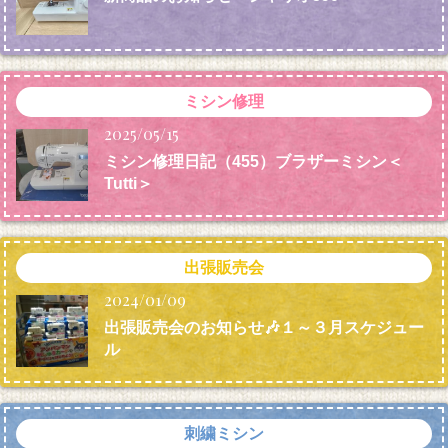
ミシン修理
2025/05/15
ミシン修理日記（455）ブラザーミシン＜
Tutti＞
出張販売会
2024/01/09
出張販売会のお知らせ🎶１～３月スケジュー
ル
刺繍ミシン