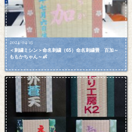
2024/04/13
＜刺繍ミシン＞命名刺繍（65）命名刺繍畳 百加～
ももかちゃん～👶