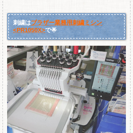
刺繍は
ブラザー業務用刺繍ミシン
<PR1050X>
で🌟