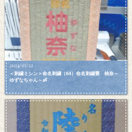
2024/03/22
＜刺繍ミシン＞命名刺繍（64）命名刺繍畳 柚奈～
ゆずなちゃん～👶