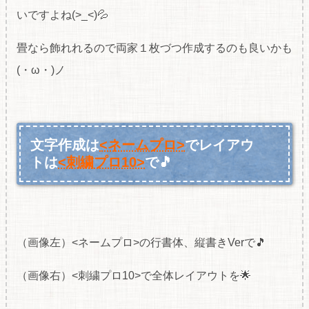
いですよね(>_<)💦
畳なら飾れれるので両家１枚づつ作成するのも良いかも
(・ω・)ノ
文字作成は
<ネームプロ>
でレイアウ
トは
<刺繍プロ10>
で🎵
（画像左）<ネームプロ>の行書体、縦書きVerで🎵
（画像右）<刺繍プロ10>で全体レイアウトを🌟