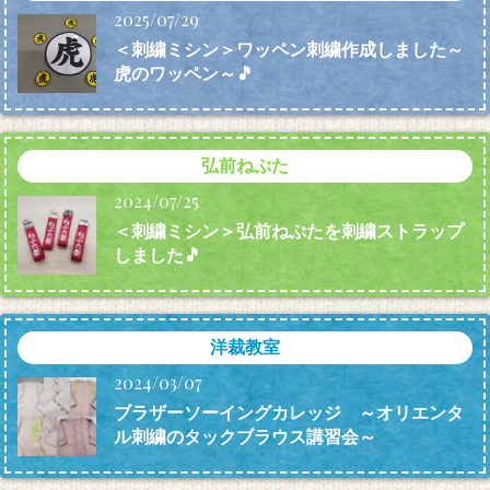
2025/07/29
＜刺繍ミシン＞ワッペン刺繍作成しました～
虎のワッペン～🎵
弘前ねぷた
2024/07/25
＜刺繍ミシン＞弘前ねぷたを刺繍ストラップ
しました🎵
洋裁教室
2024/03/07
ブラザーソーイングカレッジ ～オリエンタ
ル刺繍のタックブラウス講習会～