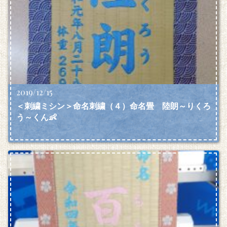
2019/12/15
＜刺繍ミシン＞命名刺繍（４）命名畳 陸朗～りくろ
う～くん👶