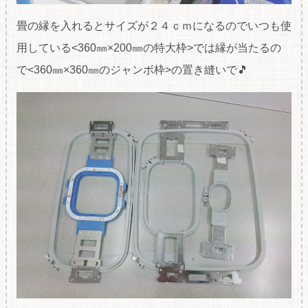
畳の縁を入れるとサイズが２４ｃｍになるのでいつも使
用している<360㎜×200㎜の特大枠>では縁が当たるの
で<360㎜×360㎜のジャンボ枠>の置き縫いで🎵