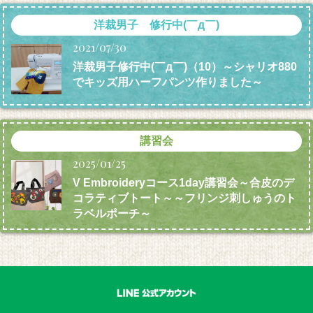
洋裁男子 修行中(￣д￣)
2021/07/30
洋裁男子修行中(￣д￣)（10）～シャリオ880
でキッズ用ハーフパンツ作りました～
講習会
2025/01/25
V Embroideryコース1day講習会～合皮のデ
コラティブトート～～フリンジ刺しゅうのト
ラベルポーチ～