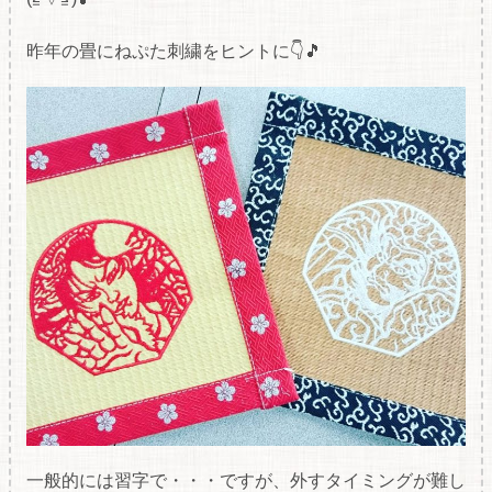
昨年の畳にねぷた刺繍をヒントに👇🎵
一般的には習字で・・・ですが、外すタイミングが難し