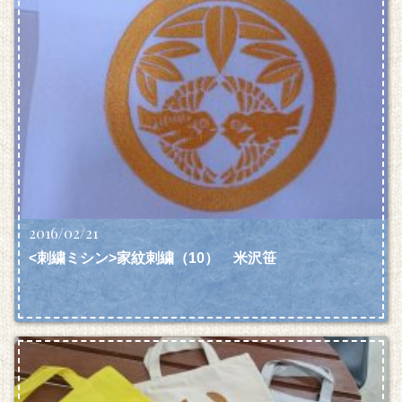
2016/02/21
<刺繍ミシン>家紋刺繍（10） 米沢笹