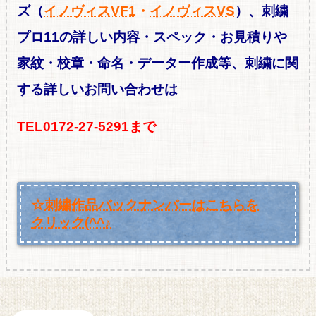
ズ（
イノヴィスVF1
・
イノヴィスVS
）、刺繍
プロ11の詳しい内容・スペッ
ク・お見積りや
家紋・校章・命名・データー作成等、刺繍に関
する
詳しいお問い合わせは
TEL0172-27-5291まで
☆
刺繍作品バックナンバーはこちらを
クリック(^^♪