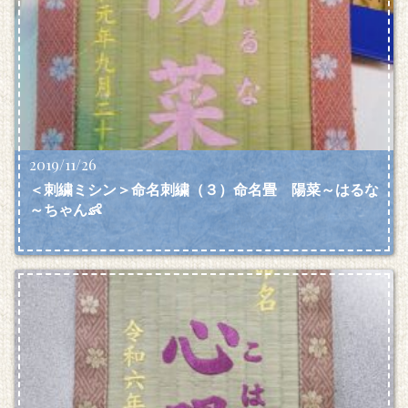
2019/11/26
＜刺繍ミシン＞命名刺繍（３）命名畳 陽菜～はるな
～ちゃん👶