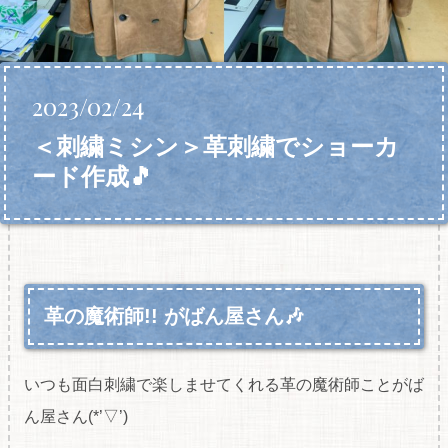
2023/02/24
＜刺繍ミシン＞革刺繍でショーカ
ード作成🎵
革の魔術師!! がばん屋さん🎶
いつも面白刺繍で楽しませてくれる革の魔術師ことがば
ん屋さん(*’▽’)