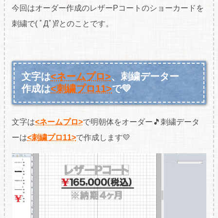
今回はオーダー作成のレザーPコートのショーカードを
刺繍で( ﾟДﾟ)⁉とのことです。
文字は
<ネームプロ>
、刺繍データー
作成は
<刺繍プロ11>
で💛
文字は
<ネームプロ>
で明朝体をオーダー🎵刺繍データ
ーは
<刺繍プロ11>
で作成します💛