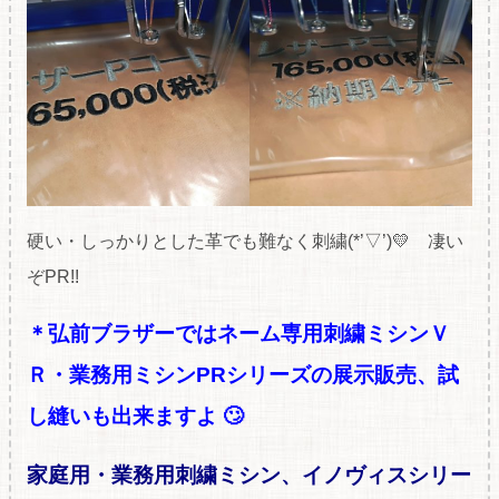
硬い・しっかりとした革でも難なく刺繍(*’▽’)💛 凄い
ぞPR!!
＊弘前ブラザーではネーム専用刺繍ミシンＶ
Ｒ・業務用ミシンPRシリーズの展
示販売、試
し縫いも出来ますよ 🙄
家庭用・業務用刺繍ミシン、イノヴィスシリー