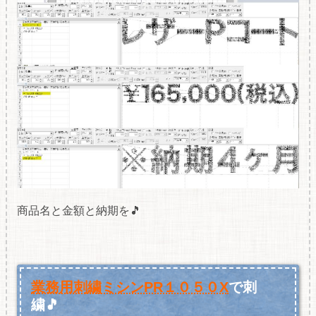
商品名と金額と納期を🎵
業務用刺繍ミシンPR１０５０X
で刺
繍🎵