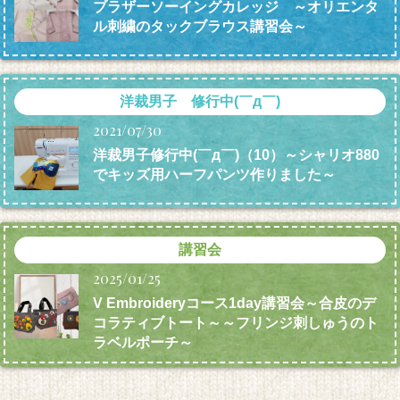
ブラザーソーイングカレッジ ～オリエンタ
ル刺繍のタックブラウス講習会～
洋裁男子 修行中(￣д￣)
2021/07/30
洋裁男子修行中(￣д￣)（10）～シャリオ880
でキッズ用ハーフパンツ作りました～
講習会
2025/01/25
V Embroideryコース1day講習会～合皮のデ
コラティブトート～～フリンジ刺しゅうのト
ラベルポーチ～