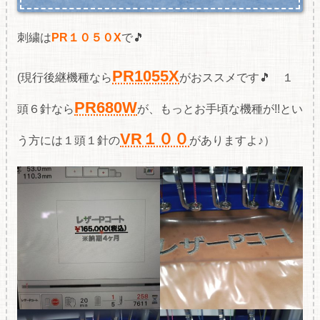
刺繍は
PR１０５０X
で🎵
PR1055X
(現行後継機種なら
がおススメです🎵 １
PR680W
頭６針なら
が、もっとお手頃な機種が!!とい
VR１００
う方には１頭１針の
がありますよ♪）