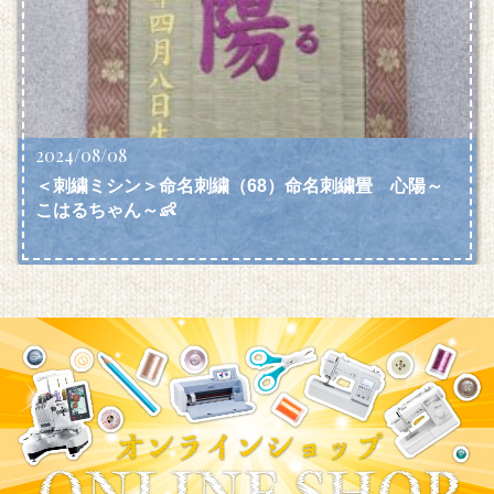
2024/08/08
＜刺繍ミシン＞命名刺繍（68）命名刺繍畳 心陽～
こはるちゃん～👶