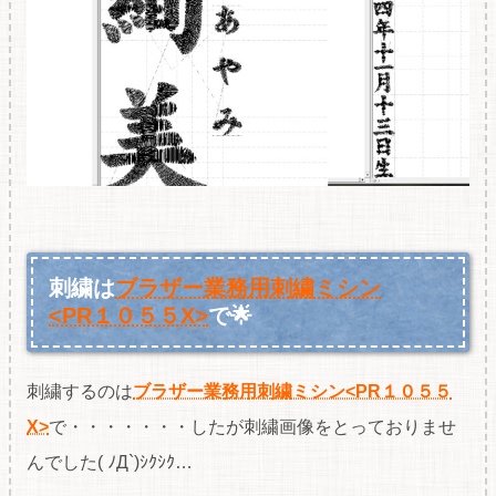
刺繍は
ブラザー業務用刺繍ミシン
<PR１０５５X>
で🌟
刺繍するのは
ブラザー業務用刺繍ミシン<PR１０５５
X>
で・・・・・・・したが刺繍画像をとっておりませ
んでした( ﾉД`)ｼｸｼｸ…