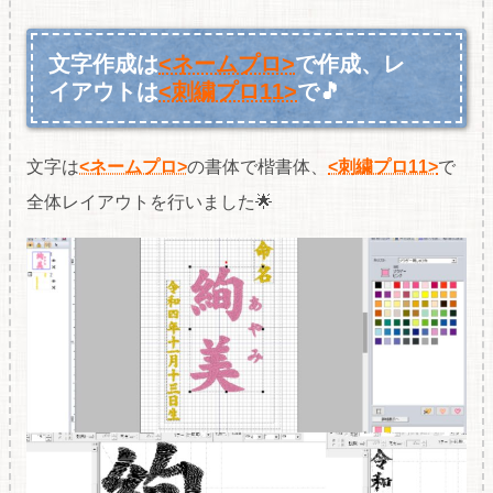
文字作成は
<ネームプロ>
で作成、レ
イアウトは
<刺繍プロ11>
で🎵
文字は
<ネームプロ>
の書体で楷書体、
<刺繍プロ11>
で
全体レイアウトを行いました🌟