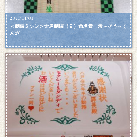
2021/01/01
＜刺繍ミシン＞命名刺繍（９）命名畳 湊～そう～く
ん👶