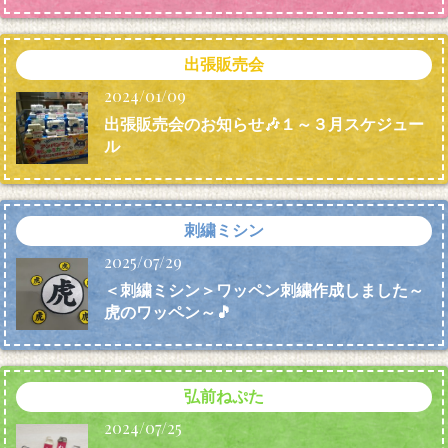
出張販売会
2024/01/09
出張販売会のお知らせ🎶１～３月スケジュー
ル
刺繍ミシン
2025/07/29
＜刺繍ミシン＞ワッペン刺繍作成しました～
虎のワッペン～🎵
弘前ねぷた
2024/07/25