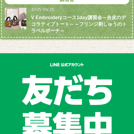
2025/01/25
V Embroideryコース1day講習会～合皮のデ
コラティブトート～～フリンジ刺しゅうのト
ラベルポーチ～