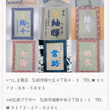
⭐つしま畳店 弘前市桜ケ丘４丁目４－３ TEL ☎ ０１
７２－８８－５８９３
⭐㈱弘前ブラザー 弘前市城東中央２丁目２－１ TEL
☎ ０１７２－２７－５２９１