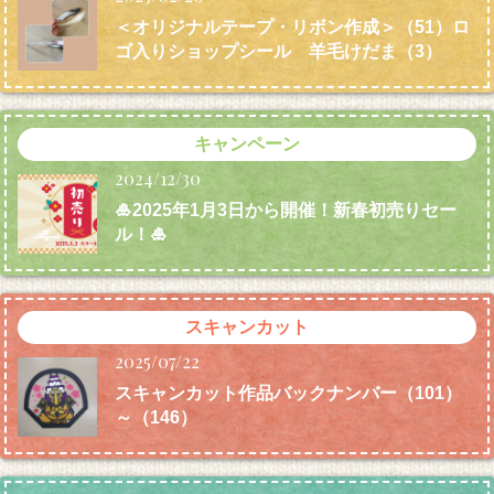
＜オリジナルテープ・リボン作成＞（51）ロ
ゴ入りショップシール 羊毛けだま
（3）
キャンペーン
2024/12/30
🎍2025年1月3日から開催！新春初売りセー
ル！🎍
スキャンカット
2025/07/22
スキャンカット作品バックナンバー（101）
～（146）