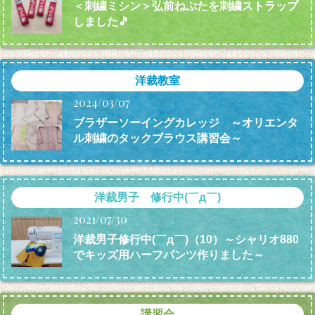
＜刺繍ミシン＞弘前ねぷたを刺繍ストラップ
しました🎵
洋裁教室
2024/03/07
ブラザーソーイングカレッジ ～オリエンタ
ル刺繍のタックブラウス講習会～
洋裁男子 修行中(￣д￣)
2021/07/30
洋裁男子修行中(￣д￣)（10）～シャリオ880
でキッズ用ハーフパンツ作りました～
講習会