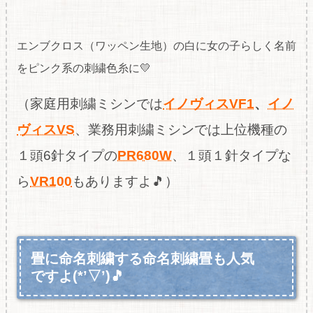
エンブクロス（ワッペン生地）の白に女の子らしく名前
をピンク系の刺繍色糸に💛
（家庭用刺繍ミシンでは
イノヴィスVF1
、
イノ
ヴィスVS
、業務用刺繍ミシンでは上位機種の
１頭6
針タイプの
PR680W
、１頭１針タイプな
ら
VR100
もありますよ🎵）
畳に命名刺繍する命名刺繍畳も人気
ですよ(*’▽’)🎵