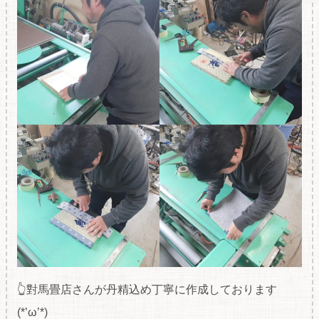
👆對馬畳店さんが丹精込め丁寧に作成しております
(*’ω’*)