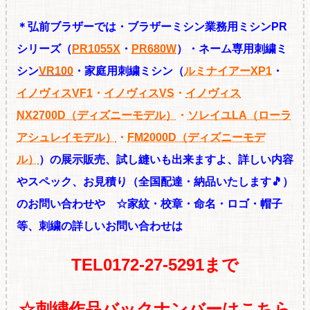
＊弘前ブラザーでは・ブラザーミシン業務用ミシンPR
シリーズ（
PR1055X
・
PR680W
）・ネーム専用刺繍ミ
シン
VR100
・家庭用刺繍ミシン（
ルミナイアーXP1
・
イノヴィスVF1
・
イノヴィスVS
・
イノヴィス
NX2700D（ディズニーモデル）
・
ソレイユLA（ローラ
アシュレイモデル）
・
FM2000D（ディズニーモデ
ル）
）の展
示販売、試し縫いも出来ますよ、詳しい内容
やスペック、お見積り
（全国配達・納品いたします🎵）
のお問い合わせや ☆
家紋・校章・命名・ロゴ・帽子
等、刺繍の
詳しいお問い合わせは
TEL0172-27-5291まで
☆
刺繍作品バックナンバーはこちら