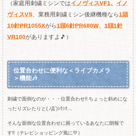
（家庭用刺繍ミシンでは
イノヴィスVF1
、
イノ
ヴィスVS
、業務用刺繍ミシン後継機種なら
1頭
10針PR1055X
がら
1頭6針PR680W
、
1頭1針
VR100
がありますよ🎵）
位置合わせに便利な＜ライブカメラ
＞機能🎶
刺繍で面倒なのが・・・位置合わせ!! ちょっと斜めにな
ったりズレたりと( ﾉД`)ｼｸｼｸ…
そんな面倒な位置合わせに困っているあなたに朗報で
す!!（テレビショッピング風に💛）