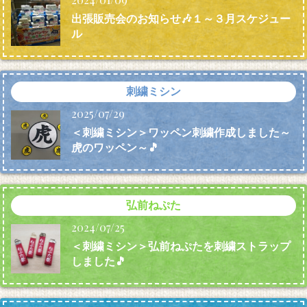
出張販売会のお知らせ🎶１～３月スケジュー
ル
刺繍ミシン
2025/07/29
＜刺繍ミシン＞ワッペン刺繍作成しました～
虎のワッペン～🎵
弘前ねぷた
2024/07/25
＜刺繍ミシン＞弘前ねぷたを刺繍ストラップ
しました🎵