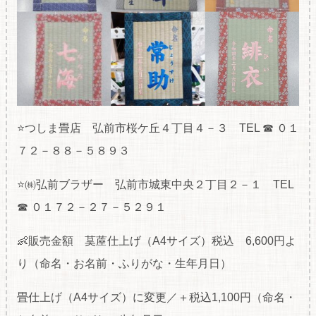
⭐つしま畳店 弘前市桜ケ丘４丁目４－３ TEL ☎ ０１
７２－８８－５８９３
⭐㈱弘前ブラザー 弘前市城東中央２丁目２－１ TEL
☎ ０１７２－２７－５２９１
👶販売金額 茣蓙仕上げ（A4サイズ）税込 6,600円よ
り（命名・お名前・ふりがな・生年月日）
畳仕上げ（A4サイズ）に変更／＋税込1,100円（命名・