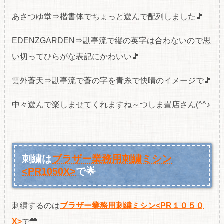
あさつゆ堂⇒楷書体でちょっと遊んで配列しました🎵
EDENZGARDEN⇒勘亭流で縦の英字は合わないので思
い切ってひらがな表記にかわいい🎵
雲外蒼天⇒勘亭流で蒼の字を青糸で快晴のイメージで🎵
中々遊んで楽しませてくれますね～つしま畳店さん(^^♪
刺繍は
ブラザー業務用刺繍ミシン
<PR1050X>
で🌟
刺繍するのは
ブラザー業務用刺繍ミシン<PR１０５０
X>
で💛