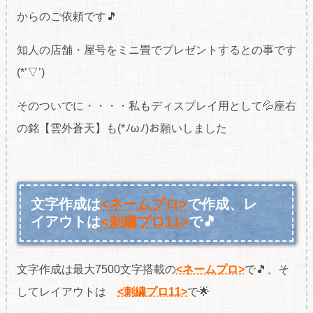
からのご依頼です🎵
知人の店舗・屋号をミニ畳でプレゼントするとの事です
(*’▽’)
そのついでに・・・・私もディスプレイ用として💦座右
の銘【雲外蒼天】も(*ﾉωﾉ)お願いしました
文字作成は
<ネームプロ>
で作成、レ
イアウトは
<刺繍プロ11>
で🎵
文字作成は最大7500文字搭載の
<ネームプロ>
で🎵、そ
してレイアウトは
<刺繍プロ11>
で🌟