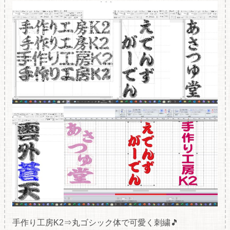
手作り工房K2⇒丸ゴシック体で可愛く刺繍🎵