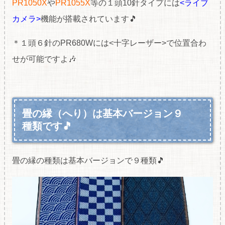
PR1050X
や
PR1055X
等の１頭10針タイプには
<ライブ
カメラ>
機能が搭載されています🎵
＊１頭６針のPR680Wには<十字レーザー>で位置合わ
せが可能ですよ🎶
畳の縁（へり）は基本バージョン９
種類です🎵
畳の縁の種類は基本バージョンで９種類🎵