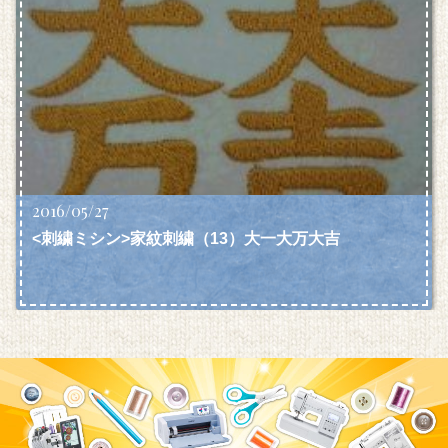
2016/05/27
<刺繍ミシン>家紋刺繍（13）大一大万大吉