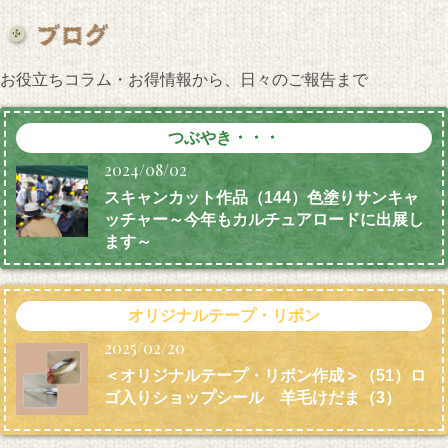
お役立ちコラム・お得情報から、日々のご報告まで
つぶやき・・・
2024/08/02
スキャンカット作品（144）色塗りサンキャ
ッチャー～今年もカルチュアロードに出展し
ます～
オリジナルテープ・リボン
2025/02/20
＜オリジナルテープ・リボン作成＞（51）ロ
ゴ入りショップシール 羊毛けだま
（3）