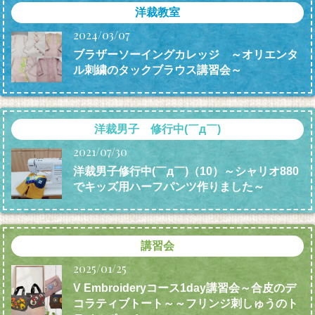
洋裁教室
2024/03/07
ブラザーソーイングカレッジ ～オリエンタ
ル刺繍のタックブラウス講習会～
洋裁男子 修行中(￣д￣)
2021/07/30
洋裁男子修行中(￣д￣)（10）～シャリオ880
でキッズ用ハーフパンツ作りました～
講習会
2025/01/25
V Embroideryコース1day講習会～合皮のデ
コラティブトート～～フリンジ刺しゅうのト