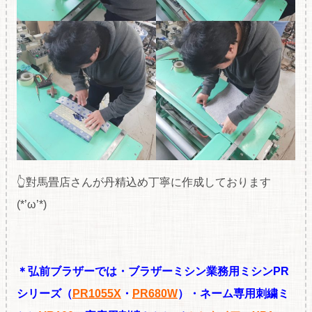
👆對馬畳店さんが丹精込め丁寧に作成しております
(*’ω’*)
＊弘前ブラザーでは・ブラザーミシン業務用ミシンPR
シリーズ（
PR1055X
・
PR680W
）・ネーム専用刺繍ミ