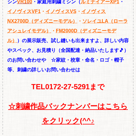
シン
VR100
・家庭用刺繍ミシン（
ルミナイアーXP1
・
イノヴィスVF1
・
イノヴィスVS
・
イノヴィス
NX2700D（ディズニーモデル）
・
ソレイユLA（ローラ
アシュレイモデル）
・
FM2000D（ディズニーモデ
ル）
）の展
示販売、試し縫いも出来ますよ、詳しい内容
やスペック、お見積り
（全国配達・納品いたします🎵）
のお問い合わせや ☆
家紋・校章・命名・ロゴ・帽子
等、刺繍の
詳しいお問い合わせは
TEL0172-27-5291まで
☆
刺繍作品バックナンバーはこちら
をクリック(^^♪