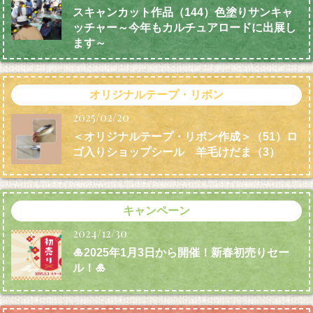
スキャンカット作品（144）色塗りサンキャ
ッチャー～今年もカルチュアロードに出展し
ます～
オリジナルテープ・リボン
2025/02/20
＜オリジナルテープ・リボン作成＞（51）ロ
ゴ入りショップシール 羊毛けだま
（3）
キャンペーン
2024/12/30
🎍2025年1月3日から開催！新春初売りセー
ル！🎍