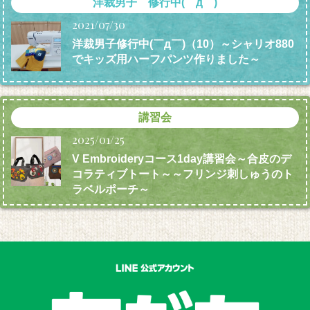
洋裁男子 修行中(￣д￣)
2021/07/30
洋裁男子修行中(￣д￣)（10）～シャリオ880
でキッズ用ハーフパンツ作りました～
講習会
2025/01/25
V Embroideryコース1day講習会～合皮のデ
コラティブトート～～フリンジ刺しゅうのト
ラベルポーチ～