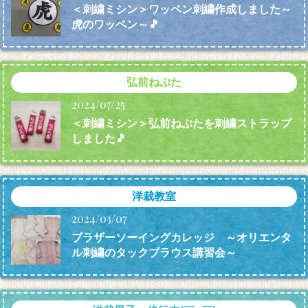
＜刺繍ミシン＞ワッペン刺繍作成しました～
虎のワッペン～🎵
弘前ねぷた
2024/07/25
＜刺繍ミシン＞弘前ねぷたを刺繍ストラップ
しました🎵
洋裁教室
2024/03/07
ブラザーソーイングカレッジ ～オリエンタ
ル刺繍のタックブラウス講習会～