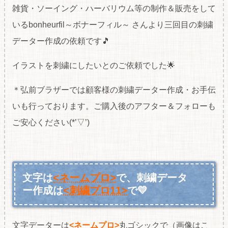
雑貨・ソーイング・ハーバリウム等の制作＆販売をして
いるbonheurfil～ボナーフィル～ さんより三回目の刺繍
データー作成の依頼です🎵
イラストを刺繍にしたいとのご依頼でした🌟
＊弘前ブラザーでは顧客様の刺繍データー作成・お手伝
いも行っております。ご購入後のアフター＆フォローも
ご安心ください(*’▽’)
文字は
<ネームプロ>
で、刺繍データ
ー作成は
<刺繍プロ11>
で💛
文字データーは
<ネームプロ>
丸ゴシックで（画像はこ