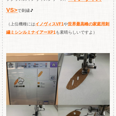
VS>
で刺繍🎵
（上位機種には
イノヴィスVF1
や
世界最高峰の家庭用刺
繍ミシンルミナイアーXP1
も素晴らしいですよ）