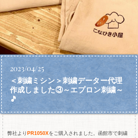
2023/04/25
＜刺繍ミシン＞刺繍データー代理
作成しました③～エプロン刺繍～
🎵
弊社より
PR1050X
をご購入されました。函館市で刺繍