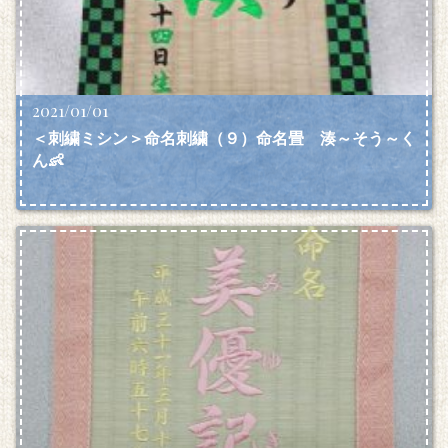
2021/01/01
＜刺繍ミシン＞命名刺繍（９）命名畳 湊～そう～く
ん👶