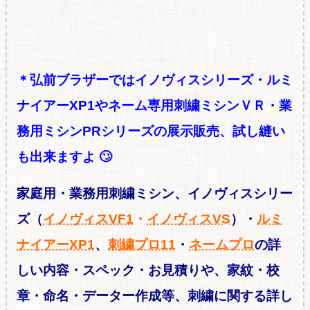
＊弘前ブラザーではイノヴィスシリーズ・ルミ
ナイアーXP1やネーム専用刺繍ミシンＶＲ・業
務用ミシンPRシリーズの展
示販売、試し縫い
も出来ますよ 🙄
家庭用・業務用刺繍ミシン、イノヴィスシリー
ズ（
イノヴィスVF1
・
イノヴィスVS
）・
ルミ
ナイアーXP1
、
刺繍プロ11
・
ネームプロ
の詳
しい内容・スペッ
ク・お見積りや、
家紋・校
章・命名・データー作成等、刺繍に関する
詳し