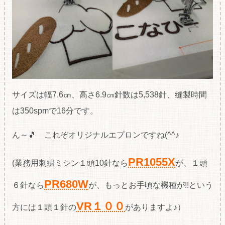
サイズは幅7.6㎝、高さ6.9㎝針数は5,538針、縫製時間
は350spmで16分です。
ん～🎵 これぞオリジナルエプロンですね(^^♪
PR1055X
(業務用刺繍ミシン１頭10針なら
が、１頭
PR680W
６針なら
が、もっとお手頃な機種が!!という
VR１００
方には１頭１針の
がありますよ♪）