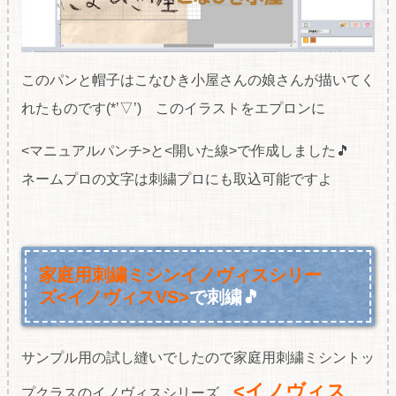
このパンと帽子はこなひき小屋さんの娘さんが描いてく
れたものです(*’▽’) このイラストをエプロンに
<マニュアルパンチ>と<開いた線>で作成しました🎵
ネームプロの文字は刺繍プロにも取込可能ですよ
家庭用刺繍ミシンイノヴィスシリー
ズ<イノヴィスVS>
で刺繍🎵
サンプル用の試し縫いでしたので家庭用刺繍ミシントッ
<イノヴィス
プクラスのイノヴィスシリーズ、