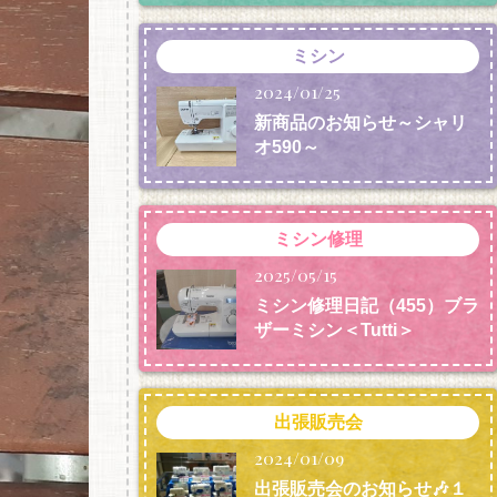
ミシン
2024/01/25
新商品のお知らせ～シャリ
オ590～
ミシン修理
2025/05/15
ミシン修理日記（455）ブラ
ザーミシン＜Tutti＞
出張販売会
2024/01/09
出張販売会のお知らせ🎶１