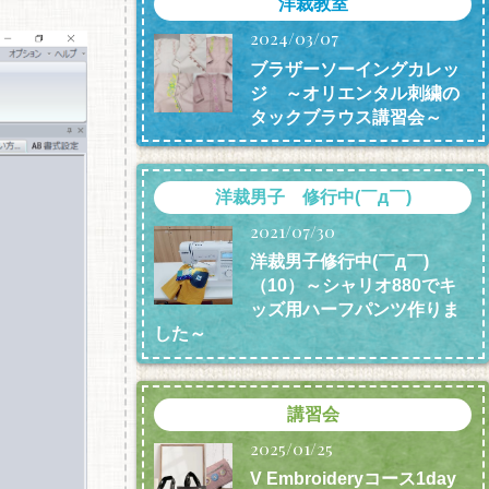
洋裁教室
2024/03/07
ブラザーソーイングカレッ
ジ ～オリエンタル刺繍の
タックブラウス講習会～
洋裁男子 修行中(￣д￣)
2021/07/30
洋裁男子修行中(￣д￣)
（10）～シャリオ880でキ
ッズ用ハーフパンツ作りま
した～
講習会
2025/01/25
V Embroideryコース1day