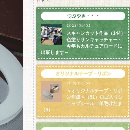
つぶやき・・・
2024/08/02
スキャンカット作品（144）
色塗りサンキャッチャー～
今年もカルチュアロードに
出展します～
オリジナルテープ・リボン
2025/02/20
＜オリジナルテープ・リボ
ン作成＞（51）ロゴ入りシ
ョップシール 羊毛けだま
（3）