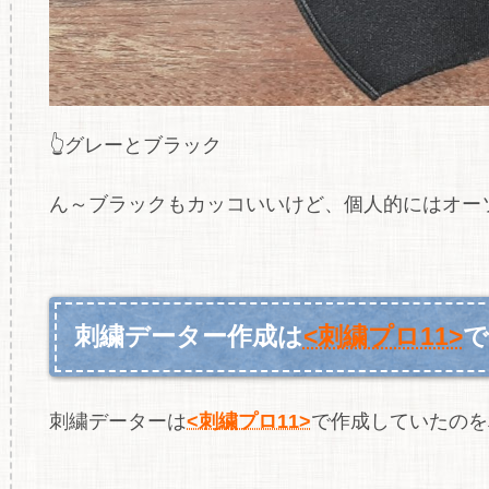
👆グレーとブラック
ん～ブラックもカッコいいけど、個人的にはオーソ
刺繍データー作成は
<刺繍プロ11>
で
刺繍データーは
<刺繍プロ11>
で作成していたのを