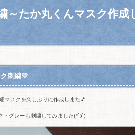
繍～たか丸くんマスク作成
ク刺繍💛
繍マスクを久しぶりに作成しまた🎵
グレーも刺繍してみました(*´з`)