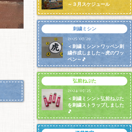
～３月スケジュール
刺繍ミシン
2025/07/29
＜刺繍ミシン＞ワッペン刺
繍作成しました～虎のワッ
ペン～🎵
弘前ねぷた
2024/07/25
＜刺繍ミシン＞弘前ねぷた
を刺繍ストラップしました
🎵