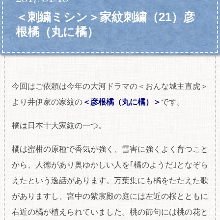
＜刺繍ミシン＞家紋刺繍（21）彦
根橘（丸に橘）
今回はご依頼は今年の大河ドラマの＜おんな城主直虎＞
より井伊家の家紋の
＜彦根橘（丸に橘）＞
です。
橘は日本十大家紋の一つ。
橘は蜜柑の原種で香気が強く、雪害に強くよく育つこと
から、人徳があり奥ゆかしい人を｢橘のようだ｣となぞら
えたという逸話があります。万葉集にも橘をたたえた歌
がありますし、宮中の紫宸殿の庭には左近の桜とともに
右近の橘が植えられていました。桃の節句には桃の花と