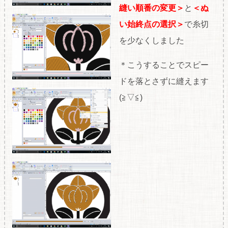
縫い順番の変更＞
と
＜ぬ
い始終点の選択＞
で糸切
を少なくしました
＊こうすることでスピー
ドを落とさずに縫えます
(≧▽≦)