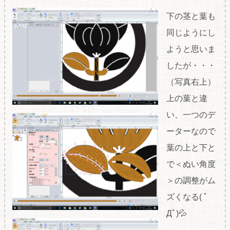
下の茎と葉も
同じようにし
ようと思いま
したが・・・
（写真右上）
上の葉と違
い、一つのデ
ーターなので
葉の上と下と
で＜ぬい角度
＞の調整がム
ズくなる( ﾟ
Дﾟ)💦