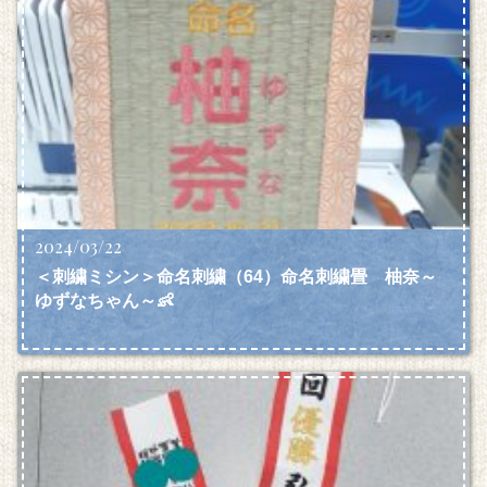
2024/03/22
＜刺繍ミシン＞命名刺繍（64）命名刺繍畳 柚奈～
ゆずなちゃん～👶