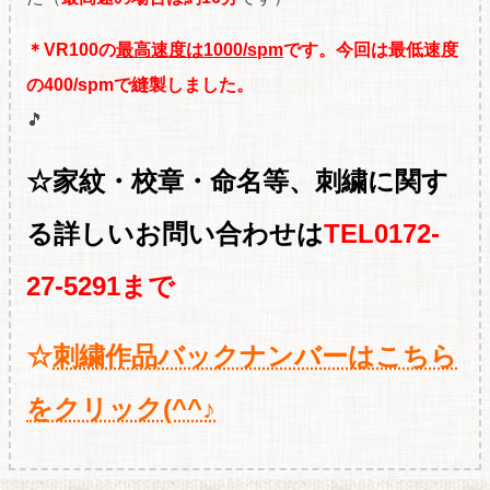
＊VR100の
最高速度は1000/spm
です。
今回は最低速度
の400/spmで縫製しました。
🎵
☆家紋・校章・命名等、刺繍に関す
る
詳しいお問い合わせは
TEL0172-
27-5291まで
☆
刺繍作品バックナンバーはこちら
をクリック(^^♪