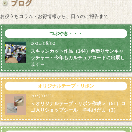
お役立ちコラム・お得情報から、日々のご報告まで
つぶやき・・・
2024/08/02
スキャンカット作品（144）色塗りサンキャ
ッチャー～今年もカルチュアロードに出展し
ます～
オリジナルテープ・リボン
2025/02/20
＜オリジナルテープ・リボン作成＞（51）ロ
ゴ入りショップシール 羊毛けだま
（3）