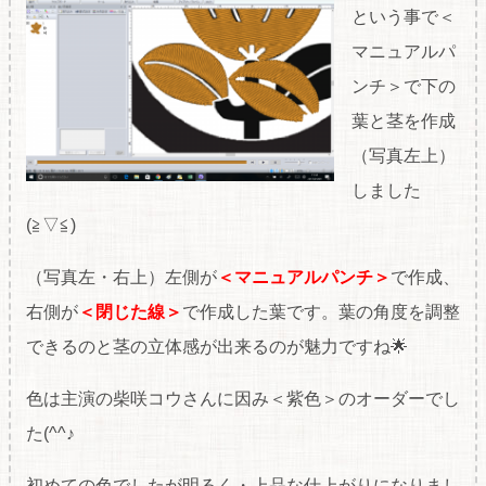
という事で＜
マニュアルパ
ンチ＞で下の
葉と茎を作成
（写真左上）
しました
(≧▽≦)
（写真左・右上）左側が
＜マニュアルパンチ＞
で作成、
右側が
＜閉じた線＞
で作成した葉です。葉の角度を調整
できるのと茎の立体感が出来るのが魅力ですね🌟
色は主演の柴咲コウさんに因み＜紫色＞のオーダーでし
た(^^♪
初めての色でしたが明るく・上品な仕上がりになりまし