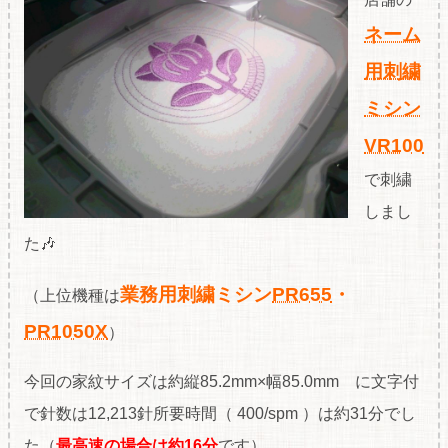
ネーム
用刺繍
ミシン
VR100
で刺繍
しまし
た🎶
業務用刺繍ミシン
PR655
・
（上位機種は
PR1050X
）
今回の家紋サイズは約縦85.2mm×幅85.0mm に文字付
で針数は12,213針所要時間（ 400/spm ）は約31分でし
た（
最高速の場合は約16分
です）