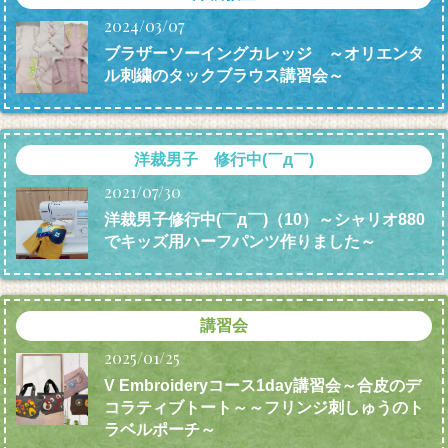
2024/03/07
ブラザーソーイングカレッジ ～オリエンタ
ル刺繍のタックブラウス講習会～
洋裁男子 修行中(￣д￣)
2021/07/30
洋裁男子修行中(￣д￣)（10）～シャリオ880
でキッズ用ハーフパンツ作りました～
講習会
2025/01/25
V Embroideryコース1day講習会～合皮のデ
コラティブトート～～フリンジ刺しゅうのト
ラベルポーチ～