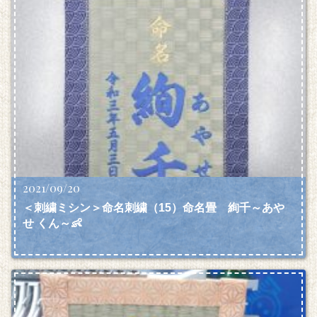
2021/09/20
＜刺繍ミシン＞命名刺繍（15）命名畳 絢千～あや
せ くん～👶