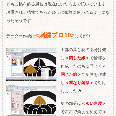
ともに橘を飾る風習は現在にいたるまで続いています。
珍重される植物であったゆえに家紋に使われるようにな
ったそうです。
<刺繍プロ10>
データー作成は
にて(^^♪
上部の葉と花の部分は先
に
＜閉じた線＞
で輪郭を
作成したのちに同じく
＜
閉じた線＞
で葉脈を作成
し
＜重なり削除＞
で対応
しました🎶
葉の部分は
＜ぬい角度＞
で左右で角度を変えて
＜