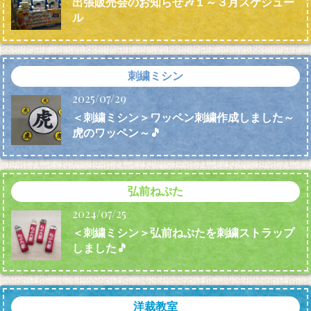
出張販売会のお知らせ🎶１～３月スケジュー
ル
刺繍ミシン
2025/07/29
＜刺繍ミシン＞ワッペン刺繍作成しました～
虎のワッペン～🎵
弘前ねぷた
2024/07/25
＜刺繍ミシン＞弘前ねぷたを刺繍ストラップ
しました🎵
洋裁教室