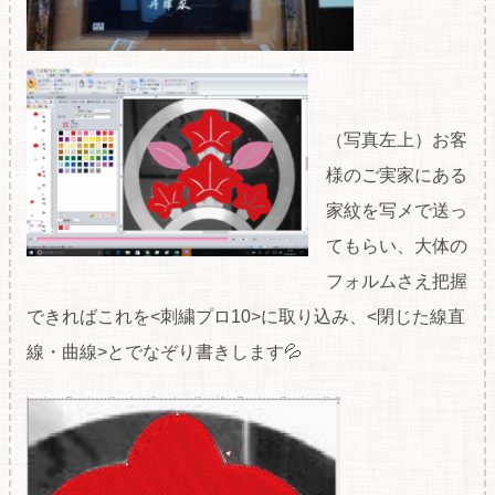
（写真左上）お客
様のご実家にある
家紋を写メで送っ
てもらい、大体の
フォルムさえ把握
できればこれを<刺繍プロ10>に取り込み、<閉じた線直
線・曲線>とでなぞり書きします💦