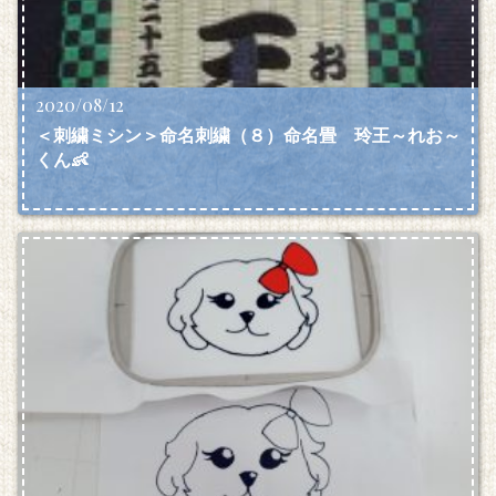
2020/08/12
＜刺繍ミシン＞命名刺繍（８）命名畳 玲王～れお～
くん👶