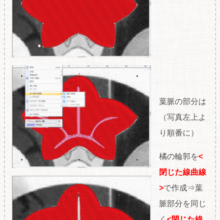
葉脈の部分は
（写真左上よ
り順番に）
橘の輪郭を
<
閉じた線曲線
>
で作成⇒葉
脈部分を同じ
く
<閉じた線