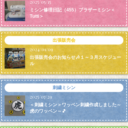
2025/05/15
ミシン修理日記（455）ブラザーミシン＜
Tutti＞
出張販売会
2024/01/09
出張販売会のお知らせ🎶１～３月スケジュー
ル
刺繍ミシン
2025/07/29
＜刺繍ミシン＞ワッペン刺繍作成しました～
虎のワッペン～🎵