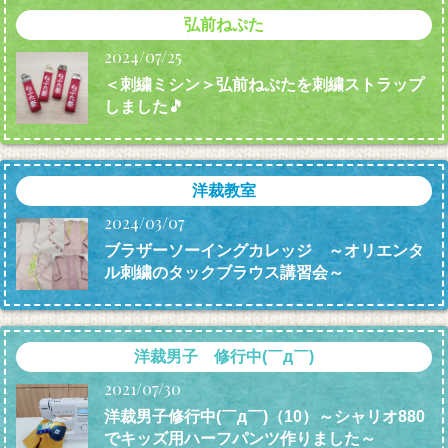
弘前ねぷた
2024/07/25
＜刺繍ミシン＞弘前ねぷたを刺繍ストラップ
しました🎵
洋裁教室
2024/03/07
ブラザーソーイングカレッジ ～オリエンタ
ル刺繍のタックブラウス講習会～
洋裁男子 修行中(￣д￣)
2021/07/30
洋裁男子修行中(￣д￣)（10）～シャリオ880
でキッズ用ハーフパンツ作りました～