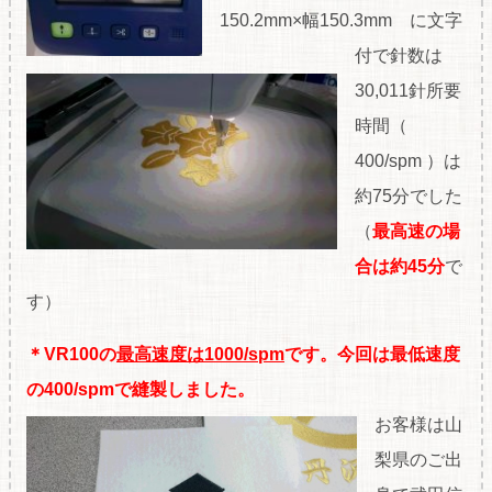
150.2mm×幅150.3mm に文字
付で針数は
30,011針所要
時間（
400/spm ）は
約75分でした
（
最高速の場
合は約45分
で
す）
＊VR100の
最高速度は1000/spm
です。
今回は最低速度
の400/spmで縫製しました。
お客様は山
梨県のご出