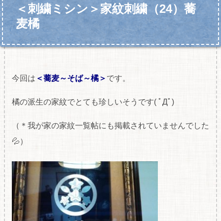
＜刺繍ミシン＞家紋刺繍（24）蕎
麦橘
今回は
＜蕎麦～そば～橘＞
です。
橘の派生の家紋でとても珍しいそうです( ﾟДﾟ)
（＊我が家の家紋一覧帖にも掲載されていませんでした
💦）