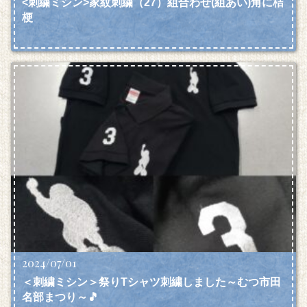
<刺繍ミシン>家紋刺繍（27）組合わせ(組あい)角に桔
梗
2024/07/01
＜刺繍ミシン＞祭りTシャツ刺繍しました～むつ市田
名部まつり～🎵