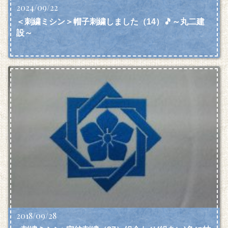
2024/09/22
＜刺繍ミシン＞帽子刺繍しました（14）🎵～丸二建
設～
2018/09/28