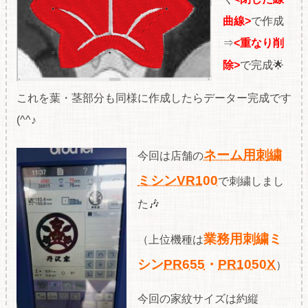
曲線>
で作成
⇒
<重なり削
除>
で完成🌟
これを葉・茎部分も同様に作成したらデーター完成です
(^^♪
ネーム用刺繍
今回は店舗の
ミシンVR100
で刺繍しまし
た🎶
業務用刺繍ミ
（上位機種は
シン
PR655
・
PR1050X
）
今回の家紋サイズは約縦