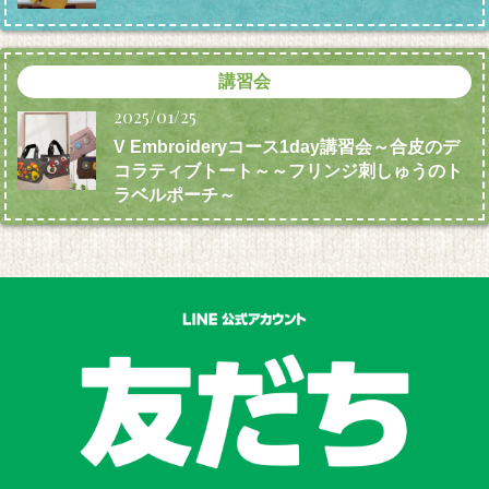
講習会
2025/01/25
V Embroideryコース1day講習会～合皮のデ
コラティブトート～～フリンジ刺しゅうのト
ラベルポーチ～