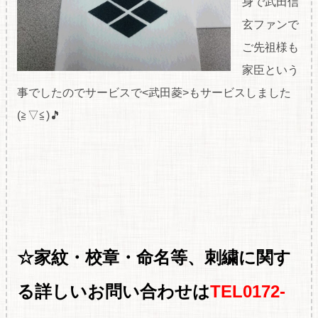
身で武田信
玄ファンで
ご先祖様も
家臣という
事でしたのでサービスで<武田菱>もサービスしました
(≧▽≦)🎵
☆家紋・校章・命名等、刺繍に関す
る
詳しいお問い合わせは
TEL0172-