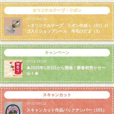
オリジナルテープ・リボン
2025/02/20
＜オリジナルテープ・リボン作成＞（51）ロ
ゴ入りショップシール 羊毛けだま
（3）
キャンペーン
2024/12/30
🎍2025年1月3日から開催！新春初売りセー
ル！🎍
スキャンカット
2025/07/22
スキャンカット作品バックナンバー（101）