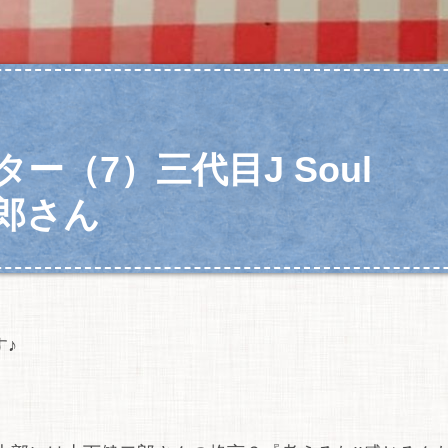
（7）三代目J Soul
二郎さん
す♪