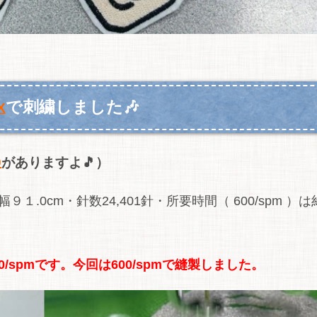
で刺繍しました🎶
X
0
がありますよ🎵）
.0cm・針数24,401針・所要時間（ 600/spm ）は
0/spmです。
今回は600/spmで縫製しました。