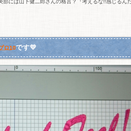
部には山下健二郎さんの格言？『考えるな!!感じるんだ!
です💛
プロ10