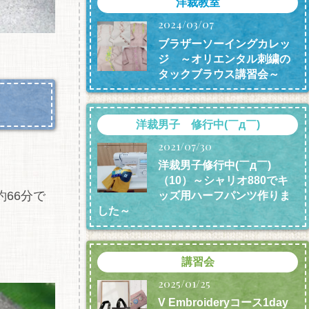
洋裁教室
2024/03/07
ブラザーソーイングカレッ
ジ ～オリエンタル刺繍の
タックブラウス講習会～
洋裁男子 修行中(￣д￣)
2021/07/30
洋裁男子修行中(￣д￣)
（10）～シャリオ880でキ
約66分で
ッズ用ハーフパンツ作りま
した～
講習会
2025/01/25
V Embroideryコース1day