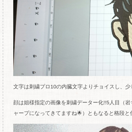
文字は刺繍プロ10の内臓文字よりチョイスし、少し
顔は姐様指定の画像を刺繍データー化!!5人目（
ャープになってきてますね🌟）ともなると格段と