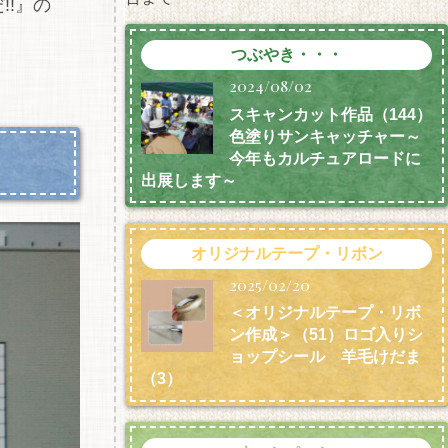
!』の
つぶやき・・・
2024/08/02
スキャンカット作品（144）
色塗りサンキャッチャー～
今年もカルチュアロードに
出展します～
オリジナルテープ・リボン
2025/02/20
＜オリジナルテープ・リボ
ン作成＞（51）ロゴ入りシ
ョップシール 羊毛けだま
（3）