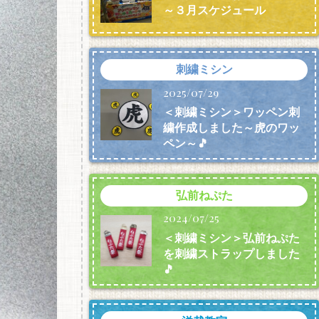
～３月スケジュール
刺繍ミシン
2025/07/29
＜刺繍ミシン＞ワッペン刺
繍作成しました～虎のワッ
ペン～🎵
弘前ねぷた
2024/07/25
＜刺繍ミシン＞弘前ねぷた
を刺繍ストラップしました
🎵