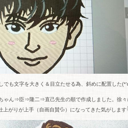
でも文字を大きく＆目立たせる為、斜めに配置した(*’ω’
岩ちゃん⇒臣⇒隆二⇒直己先生の順で作成しました。徐々
仕上がりが上手（自画自賛💦）になってきた気がします