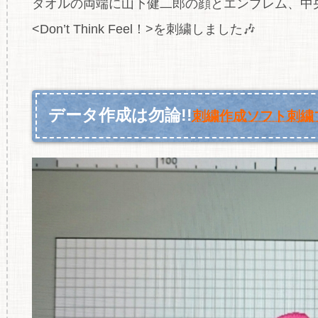
タオルの両端に山下健二郎の顔とエンブレム、中央
<Don’t Think Feel！>を刺繍しました🎶
データ作成は勿論!!
刺繍作成ソフト刺繍