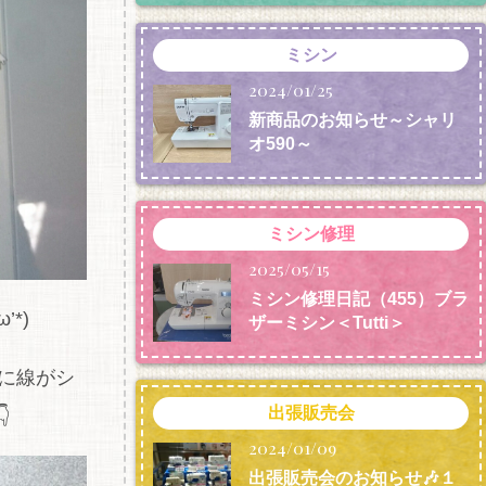
ミシン
2024/01/25
新商品のお知らせ～シャリ
オ590～
ミシン修理
2025/05/15
ミシン修理日記（455）ブラ
*)
ザーミシン＜Tutti＞
に線がシ
出張販売会

2024/01/09
出張販売会のお知らせ🎶１