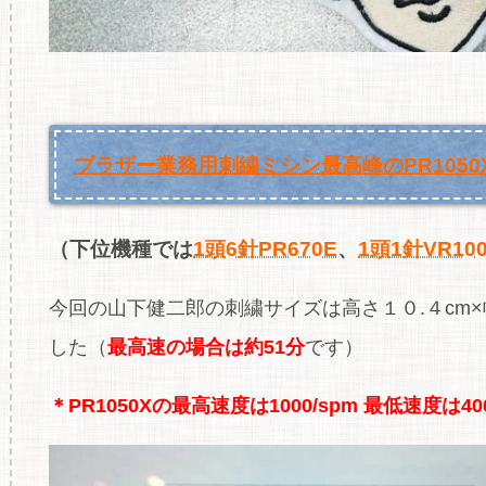
ブラザー業務用刺繍ミシン最高峰のPR1050
（下位機種では
1頭6針PR670E
、
1頭1針VR10
今回の山下健二郎の刺繍サイズは高さ１０.４cm×幅９１
した（
最高速の場合は約51分
です）
＊PR1050Xの最高速度は1000/spm 最低速度は40