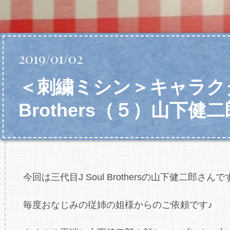
2019/01/02
＜刺繍ミシン＞キャラクター
Brothers（５）山下健
今回は三代目J Soul Brothersの山下健二郎さんで
毎度おなじみの従姉の姐様からのご依頼です♪