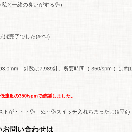
私と一緒の臭いがする💦）
ほぼ完了でした(#^^#)
0mm 針数は7,989針、所要時間（ 350/spm ）は約
低速度の350/spmで縫製しました。
が・・・💦 ぬ～💦スイッチ入れちまったよ(≧▽≦)
いお問い合わせは