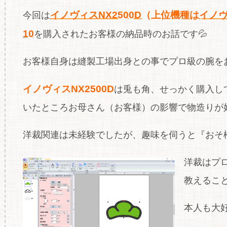
イノヴィスNX2500D
（上位機種は
イノヴ
今回は
10
を購入されたお客様の納品時のお話です💦
お客様自身は縫製工場出身との事でプロ級の腕をお持
イノヴィスNX2500D
は兎も角、せっかく購入し
いたところお母さん（お客様）の影響で物造りが好
洋裁関連は未経験でしたが、趣味を伺うと『おそ松
洋裁はプ
教えること
本人も大