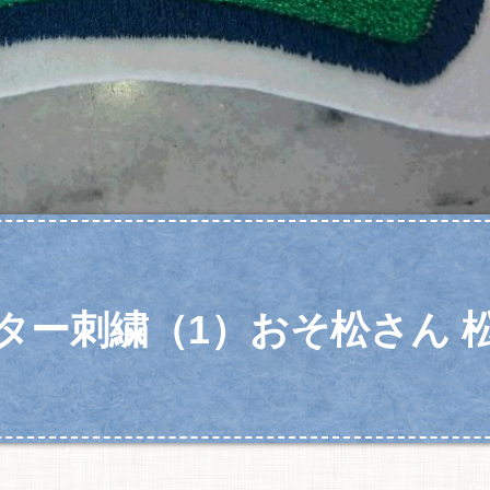
ター刺繍（1）おそ松さん 