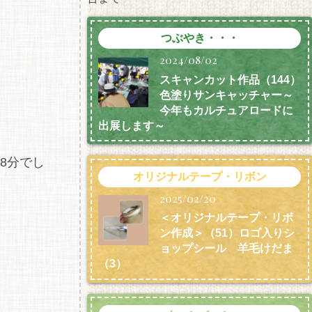
つぶやき・・・
2024/08/02
スキャンカット作品（144）
色塗りサンキャッチャー～
今年もカルチュアロードに
出展します～
18分でし
オリジナルテープ・リボン
2025/02/20
＜オリジナルテープ・リボ
ン作成＞（51）ロゴ入りシ
ョップシール 羊毛けだま
（3）