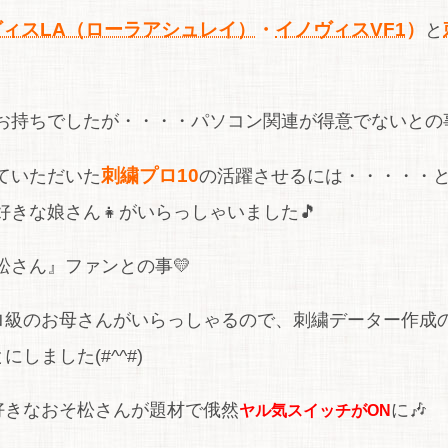
ィスLA（ローラアシュレイ）
・
イノヴィスVF1
）
と
ちでしたが・・・・パソコン関連が得意でないとの事( ﾟ
刺繍プロ10
ていただいた
の活躍させるには・・・・・
きな娘さん👧がいらっしゃいました🎵
さん』ファンとの事💛
ロ級のお母さんがいらっしゃるので、刺繍データー作成
にしました(#^^#)
好きなおそ松さんが題材で俄然
に🎶
ヤル気スイッチがON