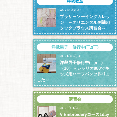
洋裁教室
2024/03/07
ブラザーソーイングカレッ
ジ ～オリエンタル刺繍の
タックブラウス講習会～
洋裁男子 修行中(￣д￣)
2021/07/30
洋裁男子修行中(￣д￣)
（10）～シャリオ880でキ
ッズ用ハーフパンツ作りま
した～
講習会
2025/01/25
V Embroideryコース1day