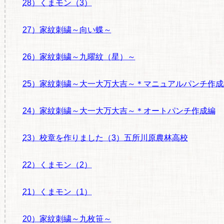
28）くまモン（3）
27）家紋刺繍～向い蝶～
26）家紋刺繍～九曜紋（星）～
25）家紋刺繍～大一大万大吉～＊マニュアルパンチ作成
24）家紋刺繍～大一大万大吉～＊オートパンチ作成編
23）校章を作りました（3）五所川原農林高校
22）くまモン（2）
21）くまモン（1）
20）家紋刺繍～九枚笹～