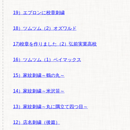
19）エプロンに校章刺繍
18）ツムツム（2）オズワルド
17)校章を作りました（2）弘前実業高校
16）ツムツム（1）ベイマックス
15）家紋刺繍～鶴の丸～
14）家紋刺繍～米沢笹～
13）家紋刺繍～丸に隅立て四つ目～
12）店名刺繍（後篇）