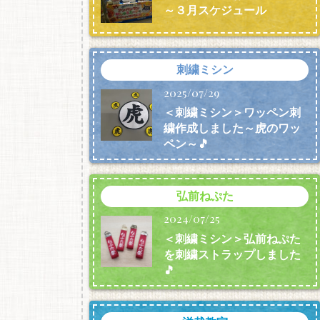
～３月スケジュール
刺繍ミシン
2025/07/29
＜刺繍ミシン＞ワッペン刺
繍作成しました～虎のワッ
ペン～🎵
弘前ねぷた
2024/07/25
＜刺繍ミシン＞弘前ねぷた
を刺繍ストラップしました
🎵