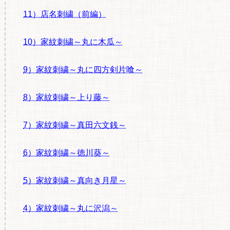
11）店名刺繍（前編）
10）家紋刺繍～丸に木瓜～
9）家紋刺繍～丸に四方剣片喰～
8）家紋刺繍～上り藤～
7）家紋刺繍～真田六文銭～
6）家紋刺繍～徳川葵～
5）家紋刺繍～真向き月星～
4）家紋刺繍～丸に沢潟～