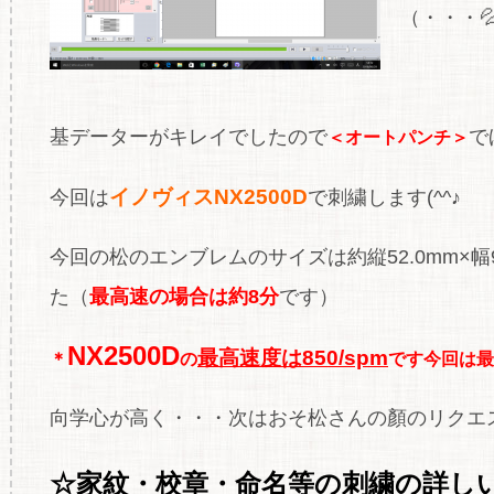
（・・・
基データーがキレイでしたので
で
＜オートパンチ＞
イノヴィスNX2500D
今回は
で刺繍します(^^♪
今回の松のエンブレムのサイズは約縦52.0mm×幅93.
た（
最高速の場合は約8分
です）
NX2500D
最高速度は850/spm
＊
の
です今回は最
向学心が高く・・・次はおそ松さんの顏のリクエスト
☆家紋・校章・命名等の刺繍の
詳し