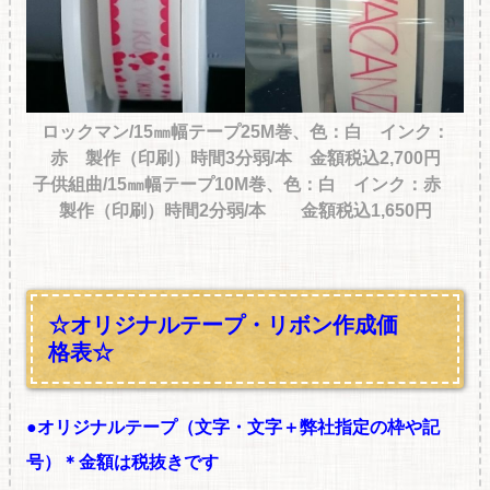
ロックマン/15㎜幅テープ25M巻、色：白 インク：
赤 製作（印刷）時間3分弱/本 金額税込2,700円
子供組曲/15㎜幅テープ10M巻、色：白 インク：赤
製作（印刷）時間2分弱/本 金額税込1,650円
☆オリジナルテープ・リボン作成価
格表☆
●オリジナルテープ（文字・文字＋弊社指定の枠や記
号）＊金額は税抜きです