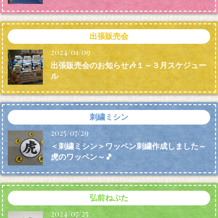
出張販売会
2024/01/09
出張販売会のお知らせ🎶１～３月スケジュー
ル
刺繍ミシン
2025/07/29
＜刺繍ミシン＞ワッペン刺繍作成しました～
虎のワッペン～🎵
弘前ねぷた
2024/07/25