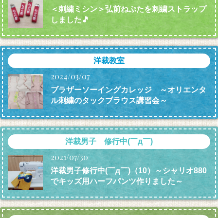
＜刺繍ミシン＞弘前ねぷたを刺繍ストラップ
しました🎵
洋裁教室
2024/03/07
ブラザーソーイングカレッジ ～オリエンタ
ル刺繍のタックブラウス講習会～
洋裁男子 修行中(￣д￣)
2021/07/30
洋裁男子修行中(￣д￣)（10）～シャリオ880
でキッズ用ハーフパンツ作りました～