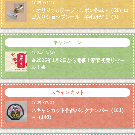
2025/02/20
＜オリジナルテープ・リボン作成＞（51）ロ
ゴ入りショップシール 羊毛けだま
（3）
キャンペーン
2024/12/30
🎍2025年1月3日から開催！新春初売りセー
ル！🎍
スキャンカット
2025/07/22
スキャンカット作品バックナンバー（101）
～（146）