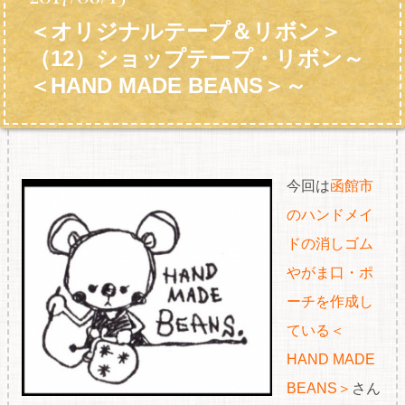
＜オリジナルテープ＆リボン＞
（12）ショップテープ・リボン～
＜HAND MADE BEANS＞～
今回は
函館市
のハンドメイ
ドの消しゴム
やがま口・ポ
ーチを作成し
ている＜
HAND MADE
BEANS＞
さん