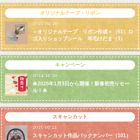
オリジナルテープ・リボン
2025/02/20
＜オリジナルテープ・リボン作成＞（51）ロ
ゴ入りショップシール 羊毛けだま
（3）
キャンペーン
2024/12/30
🎍2025年1月3日から開催！新春初売りセー
ル！🎍
スキャンカット
2025/07/22
スキャンカット作品バックナンバー（101）