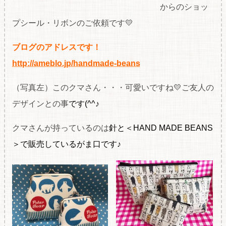
からのショッ
プシール・リボンのご依頼です💛
ブログのアドレスです！
http://ameblo.jp/handmade-beans
（写真左）このクマさん・・・可愛いですね💛ご友人の
デザインとの事
です(^^♪
クマさんが持っているのは
針と＜HAND MADE BEANS
＞で販売しているがま口です♪