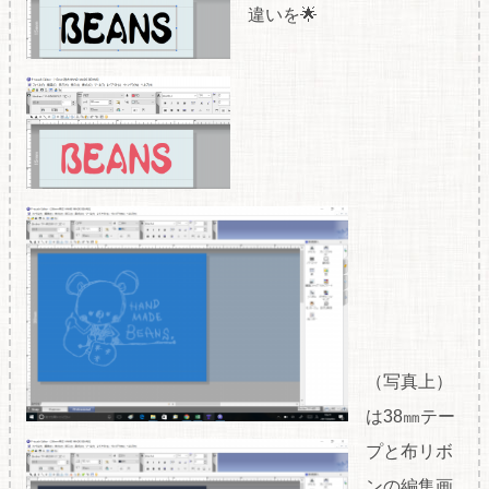
違いを🌟
（写真上）
は38㎜テー
プと布リボ
ンの編集画