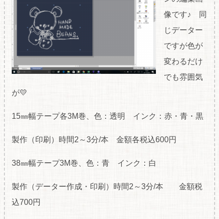
像です♪ 同
じデーター
ですが色が
変わるだけ
でも雰囲気
が💛
15㎜幅テープ各3M巻、色：透明 インク：赤・青・黒
製作（印刷）時間2～3分/本 金額各税込600円
38㎜幅テープ3M巻、色：青 インク：白
製作（データー作成・印刷）時間2～3分/本 金額税
込700円