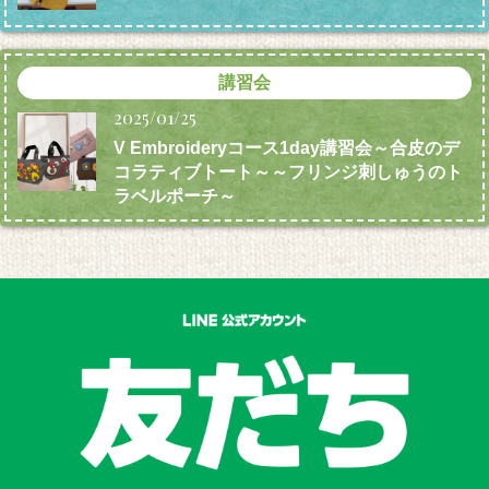
講習会
2025/01/25
V Embroideryコース1day講習会～合皮のデ
コラティブトート～～フリンジ刺しゅうのト
ラベルポーチ～