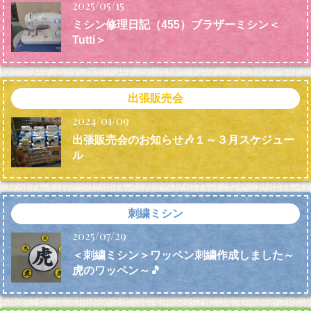
2025/05/15
ミシン修理日記（455）ブラザーミシン＜
Tutti＞
出張販売会
2024/01/09
出張販売会のお知らせ🎶１～３月スケジュー
ル
刺繍ミシン
2025/07/29
＜刺繍ミシン＞ワッペン刺繍作成しました～
虎のワッペン～🎵