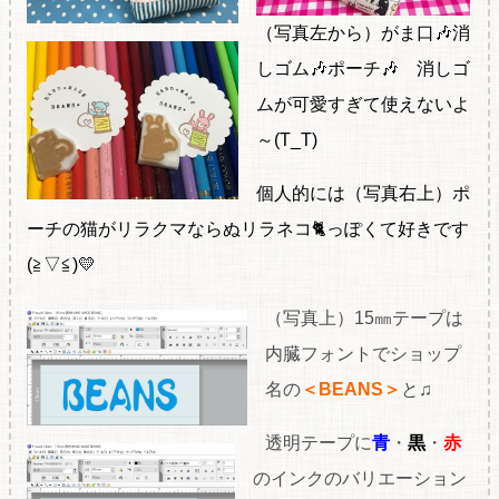
（写真左から）がま口🎶消
しゴム🎶ポーチ🎶 消しゴ
ムが可愛すぎて使えないよ
～(T_T)
個人的には（写真右上）ポ
ーチの猫がリラクマならぬリラネコ🐈っぽくて好きです
(≧▽≦)💛
（写真上）15㎜テープは
内臓フォントでショップ
名の
＜BEANS＞
と♫
透明テープに
青
・
黒
・
赤
のインクのバリエーション