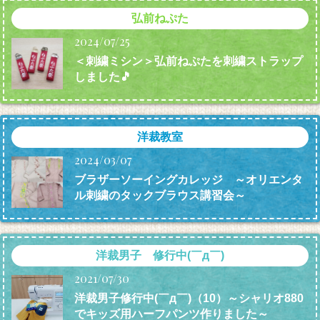
弘前ねぷた
2024/07/25
＜刺繍ミシン＞弘前ねぷたを刺繍ストラップ
しました🎵
洋裁教室
2024/03/07
ブラザーソーイングカレッジ ～オリエンタ
ル刺繍のタックブラウス講習会～
洋裁男子 修行中(￣д￣)
2021/07/30
洋裁男子修行中(￣д￣)（10）～シャリオ880
でキッズ用ハーフパンツ作りました～