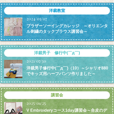
洋裁教室
2024/03/07
ブラザーソーイングカレッジ ～オリエンタ
ル刺繍のタックブラウス講習会～
洋裁男子 修行中(￣д￣)
2021/07/30
洋裁男子修行中(￣д￣)（10）～シャリオ880
でキッズ用ハーフパンツ作りました～
講習会
2025/01/25
V Embroideryコース1day講習会～合皮のデ