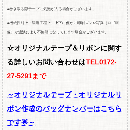
●巻き取る際テープに気泡が入る場合がございます。
●機械性能上・製造工程上、上下に僅かに印刷ズレや写真（ロゴ画
像）が濃淡により不鮮明になってします場合がございます。
☆オリジナルテープ＆リボンに関す
る
詳しいお問い合わせは
TEL0172-
27-5291まで
～オリジナルテープ・オリジナルリ
ボン作成のバッグナンバーはこちら
です🌟～