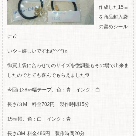
作成した15㎜
を商品封入袋
の留めシール
に🎶
いや～嬉しいですね(*^-^*)♬
御買上袋に合わせてのサイズを微調整もその場で出来ま
したのでとても喜んでもらえました💛
今回は38㎜幅テープ、色：青 インク：白
長さ/３M 料金702円 製作時間15分
15㎜幅、色：白 インク：青
長さ/3M 料金486円 製作時間20分