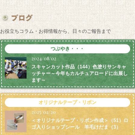
お役立ちコラム・お得情報から、日々のご報告まで
つぶやき・・・
2024/08/02
スキャンカット作品（144）色塗りサンキャ
ッチャー～今年もカルチュアロードに出展し
ます～
オリジナルテープ・リボン
2025/02/20
＜オリジナルテープ・リボン作成＞（51）ロ
ゴ入りショップシール 羊毛けだま
（3）