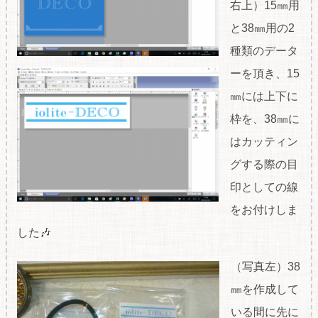
右上）15㎜用
と38㎜用の2
種類のデータ
ーを頂き、15
㎜には上下に
枠を、38㎜に
はカッティン
グする際の目
印としての線
をお付けしま
した🎶
（写真左）38
㎜を作成して
いる間に先に