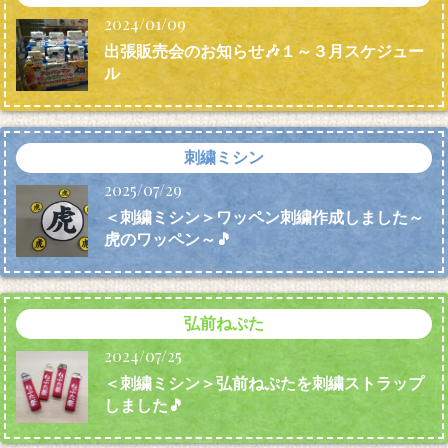
2024/01/09
出張販売会のお知らせ🎶１～３月スケジュー
ル
刺繍ミシン
2025/07/29
＜刺繍ミシン＞ワッペン刺繍作成しました～
虎のワッペン～🎵
弘前ねぷた
2024/07/25
＜刺繍ミシン＞弘前ねぷたを刺繍ストラップ
しました🎵