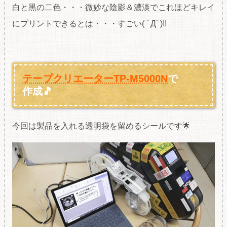
白と黒の二色・・・微妙な陰影＆濃淡でこれほどキレイ
にプリントできるとは・・・すごい( ﾟДﾟ)!!
テープクリエーターTP‐M5000N
で
作成🎵
今回は製品を入れる透明袋を留めるシールです🌟