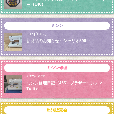
～（146）
ミシン
2024/01/25
新商品のお知らせ～シャリオ590～
ミシン修理
2025/05/15
ミシン修理日記（455）ブラザーミシン＜
Tutti＞
出張販売会