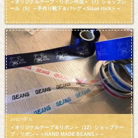
＜オリジナルテープ・リボン作成＞（7）ショップシ
ール（5）～手作り靴下＆バッグ＜Sizue rock＞～
2017/08/15
＜オリジナルテープ＆リボン＞（12）ショップテー
プ・リボン～＜HAND MADE BEANS＞～