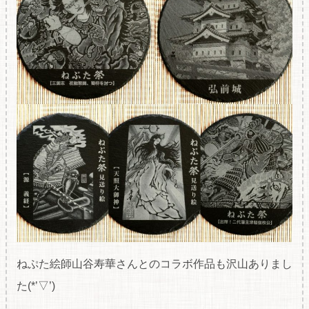
ねぷた絵師山谷寿華さんとのコラボ作品も沢山ありまし
た(*’▽’)