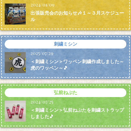
2024/01/09
出張販売会のお知らせ🎶１～３月スケジュー
ル
刺繍ミシン
2025/07/29
＜刺繍ミシン＞ワッペン刺繍作成しました～
虎のワッペン～🎵
弘前ねぷた
2024/07/25
＜刺繍ミシン＞弘前ねぷたを刺繍ストラップ
しました🎵