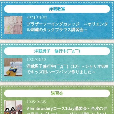
洋裁教室
2024/03/07
ブラザーソーイングカレッジ ～オリエンタ
ル刺繍のタックブラウス講習会～
洋裁男子 修行中(￣д￣)
2021/07/30
洋裁男子修行中(￣д￣)（10）～シャリオ880
でキッズ用ハーフパンツ作りました～
講習会
2025/01/25
V Embroideryコース1day講習会～合皮のデ