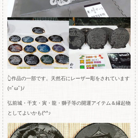
👆作品の一部です。天然石にレーザー彫をされています
(=ﾟωﾟ)ﾉ
弘前城・干支・寅・龍・獅子等の開運アイテム＆縁起物
としてよいかも(^^♪