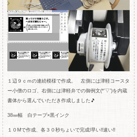
１辺９ｃｍの連続模様で作成。 左側には津軽コースタ
ー小僧のロゴ、右側には津軽弁での御例文(*’▽’)を内蔵
書体から選んでいただき作成しました🎵
38㎜幅 白テープ×黒インク
１０Mで作成、各３０秒ちょいで完成!早い!!速い!!