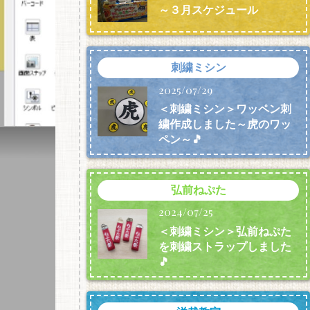
～３月スケジュール
刺繍ミシン
2025/07/29
＜刺繍ミシン＞ワッペン刺
繍作成しました～虎のワッ
ペン～🎵
弘前ねぷた
2024/07/25
＜刺繍ミシン＞弘前ねぷた
を刺繍ストラップしました
🎵