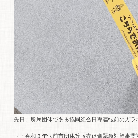
先日、所属団体である協同組合日専連弘前のガラ
（＊令和３年弘前市団体等販売促進緊急対策事業