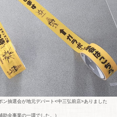
ポン抽選会が地元デパート<中三弘前店>ありました
補助金事業の一環でした。）