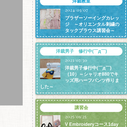
洋裁教室
2024/03/07
ブラザーソーイングカレッ
ジ ～オリエンタル刺繍の
タックブラウス講習会～
洋裁男子 修行中(￣д￣)
2021/07/30
洋裁男子修行中(￣д￣)
（10）～シャリオ880でキ
ッズ用ハーフパンツ作りま
した～
講習会
2025/01/25
V Embroideryコース1day