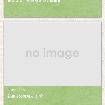
🎍２０２４年 新春ミシン福箱🎍
2015/12/26
初売りのお知らせ(‘◇’)ゞ