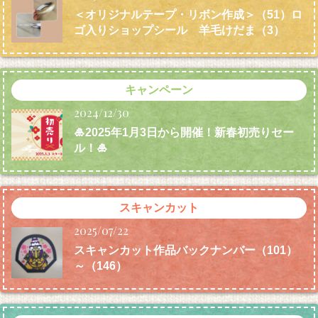
＜オリジナルテープ・リボン作成＞（51）ロ
ゴ入りショップシール 羊毛けだま
（3）
キャンペーン
2024/12/30
🎍2025年1月3日から開催！新春初売りセー
ル！🎍
スキャンカット
2025/07/22
スキャンカット作品バックナンバー（101）
～（146）