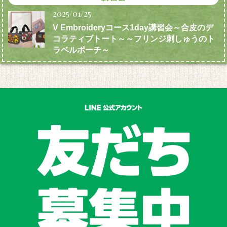
2025/01/25
V Embroideryコース1day講習会～合皮のデ
コラティブトート～～フリンジ刺しゅうのト
ラベルポーチ～