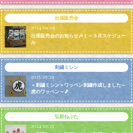
出張販売会
2024/01/09
出張販売会のお知らせ🎶１～３月スケジュー
ル
刺繍ミシン
2025/07/29
＜刺繍ミシン＞ワッペン刺繍作成しました～
虎のワッペン～🎵
弘前ねぷた
2024/07/25