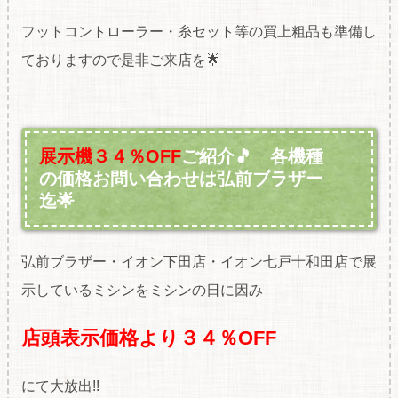
フットコントローラー・糸セット等の買上粗品も準備し
ておりますので是非ご来店を🌟
展示機３４％OFF
ご紹介🎵 各機種
の価格お問い合わせは弘前ブラザー
迄🌟
弘前ブラザー・イオン下田店・イオン七戸十和田店で展
示しているミシンをミシンの日に因み
店頭表示価格より３４％OFF
にて大放出!!