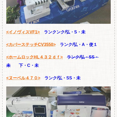
<イノヴィスVF1>
ランクンク/弘・S・未
<カバーステッチCV3550>
ランク/弘・A・使１
<ホームロックHL４３２ｄｆ>
ランク/弘・SS・
未
下・C・未
<ヌーベル４７０>
ランク/弘・SS・未