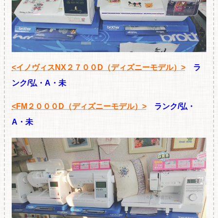
<イノヴィスNX２７００D（ディズニーモデル）>
ラ
ンク/弘・A・未
<FM２０００D（ディズニーモデル）>
ランク/弘・
A・未