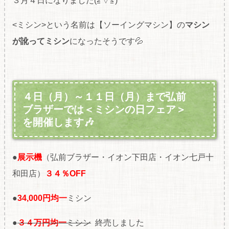
３月４日になりました(≧▽≦)
<ミシン>という名前は【ソーイングマシン】の
マシン
が訛ってミシン
になったそうです💦
４日（月）～１１日（月）まで弘前
ブラザーでは＜ミシンの日フェア＞
を開催します🎶
●
展示機
（弘前ブラザー・イオン下田店・イオン七戸十
和田店）
３４％OFF
●
34,000円均一
ミシン
●
３４万円均一
ミシン
終売しました