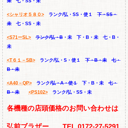
未
七・SS・未
<シャリオ５８０>
ランク/弘・SS・使１
下・SS・
未
七・SS・未
<S71ーSL>
ランク/弘・B
・未 下・B・未 七・B・
未
<T６１－SB>
ランク/弘・S・使１
下・B・未
七・
B・未
<A40－QP>
ランク/
弘・A・使１
下・B・未
七・
B・未
<PS102>
ランク/弘・SS・未
各機種の店頭価格のお問い合わせは
弘前ブラザー
TEL 0172-27-5291