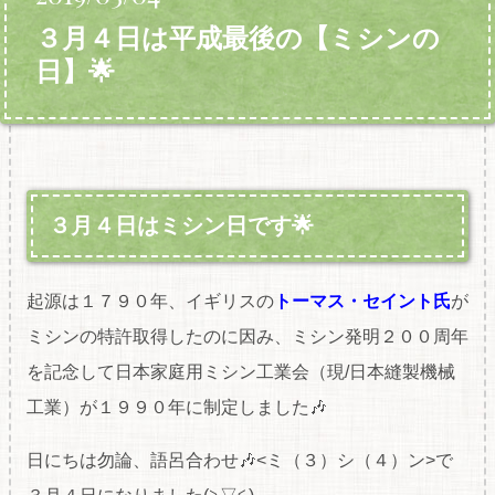
３月４日は平成最後の【ミシンの
日】🌟
３月４日はミシン日です🌟
起源は１７９０年、イギリスの
トーマス・セイント氏
が
ミシンの特許取得したのに因み、ミシン発明２００周年
を記念して日本家庭用ミシン工業会（現/日本縫製機械
工業）が１９９０年に制定しました🎶
日にちは勿論、語呂合わせ🎶<ミ（３）シ（４）ン>で