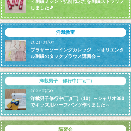
＜刺繍ミシン＞弘前ねぷたを刺繍ストラップ
しました🎵
洋裁教室
2024/03/07
ブラザーソーイングカレッジ ～オリエンタ
ル刺繍のタックブラウス講習会～
洋裁男子 修行中(￣д￣)
2021/07/30
洋裁男子修行中(￣д￣)（10）～シャリオ880
でキッズ用ハーフパンツ作りました～
講習会