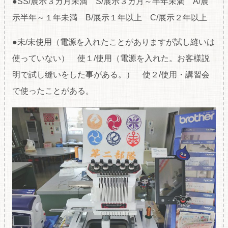
●SS/展示３カ月未満 S/展示３カ月～半年未満 A/展
示半年～１年未満 B/展示１年以上 C/展示２年以上
●未/未使用（電源を入れたことがありますが試し縫いは
使っていない） 使１/使用（電源を入れた。お客様説
明で試し縫いをした事がある。） 使２/使用・講習会
で使ったことがある。