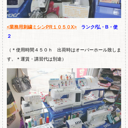
<業務用刺繍ミシンPR１０５０X>
ランク/弘・B・使
２
（＊使用時間４５０ｈ 出荷時はオーバーホール致しま
す。＊運賃・講習代は別途）