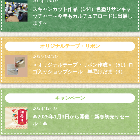
2024/08/02
スキャンカット作品（144）色塗りサンキャ
ッチャー～今年もカルチュアロードに出展し
ます～
オリジナルテープ・リボン
2025/02/20
＜オリジナルテープ・リボン作成＞（51）ロ
ゴ入りショップシール 羊毛けだま
（3）
キャンペーン
2024/12/30
🎍2025年1月3日から開催！新春初売りセー
ル！🎍