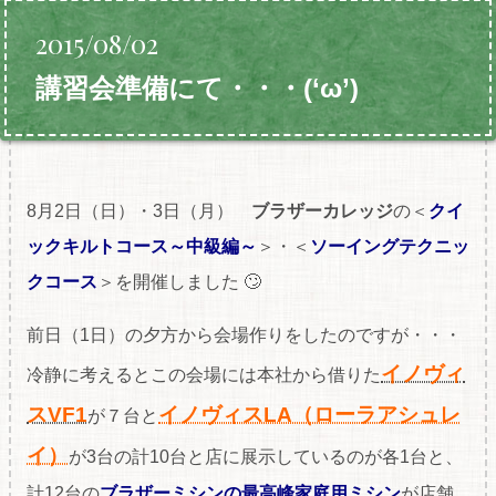
2015/08/02
講習会準備にて・・・(‘ω’)
8月2日（日）・3日（月）
ブラザーカレッジ
の＜
クイ
ックキルトコース～中級編～
＞・＜
ソーイングテクニッ
クコース
＞を開催しました 🙄
前日（1日）の夕方から会場作りをしたのですが・・・
イノヴィ
冷静に考えるとこの会場には本社から借りた
スVF1
イノヴィスLA（ローラアシュレ
が７台と
イ）
が3台の計10台と店に展示しているのが各1台と、
計12台の
ブラザーミシンの最高峰家庭用ミシン
が店舗