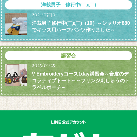
洋裁男子 修行中(￣д￣)
2021/07/30
洋裁男子修行中(￣д￣)（10）～シャリオ880
でキッズ用ハーフパンツ作りました～
講習会
2025/01/25
V Embroideryコース1day講習会～合皮のデ
コラティブトート～～フリンジ刺しゅうのト
ラベルポーチ～