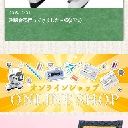
2015/12/03
刺繍合宿行ってきました～③(≧▽≦)