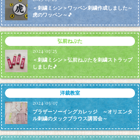
＜刺繍ミシン＞ワッペン刺繍作成しました～
虎のワッペン～🎵
弘前ねぷた
2024/07/25
＜刺繍ミシン＞弘前ねぷたを刺繍ストラップ
しました🎵
洋裁教室
2024/03/07
ブラザーソーイングカレッジ ～オリエンタ
ル刺繍のタックブラウス講習会～