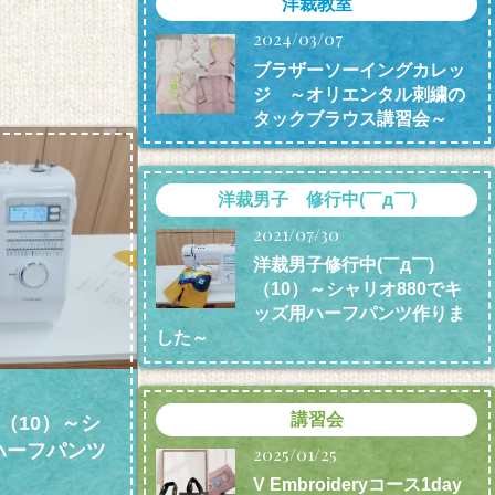
洋裁教室
2024/03/07
ブラザーソーイングカレッ
ジ ～オリエンタル刺繍の
タックブラウス講習会～
洋裁男子 修行中(￣д￣)
2021/07/30
洋裁男子修行中(￣д￣)
（10）～シャリオ880でキ
ッズ用ハーフパンツ作りま
した～
講習会
（10）～シ
ハーフパンツ
2025/01/25
V Embroideryコース1day