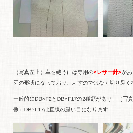
（写真左上）革を縫うには専用の
<レザー針>
があ
刃の形状になっており、刺すのではなく切り裂く様
一般的にDB×F2とDB×F17の2種類があり、（写
側）DB×F17は直線の縫い目になります