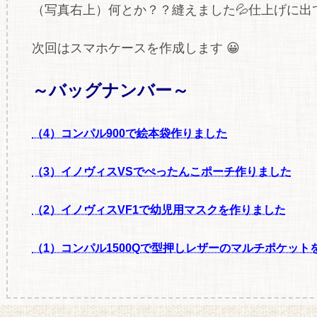
（写真右上）何とか？？縫えました💦仕上げに
次回はスマホケースを作成します 😀
～バッグナンバー～
（4）コンパル900で絵本袋作りました
（3）イノヴィスVSでぺったんこポーチ作りました
（2）イノヴィスVF1で幼児用マスクを作りました
（1）コンパル1500Qで型押しレザーのマルチポケット