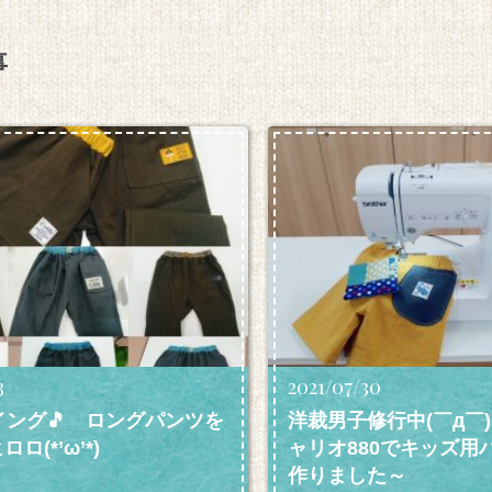
事
3
2021/07/30
イング🎵 ロングパンツを
洋裁男子修行中(￣д￣)
ロ(*’ω’*)
ャリオ880でキッズ用
作りました～