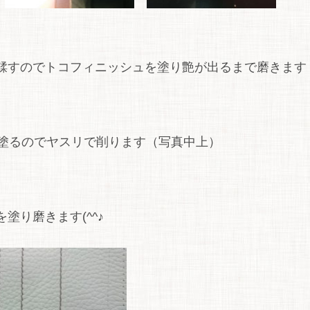
鞣すのでトコフィニッシュを塗り艶が出るまで磨きます
を塗るのでヤスリで削ります（写真中上）
り磨きます(^^♪