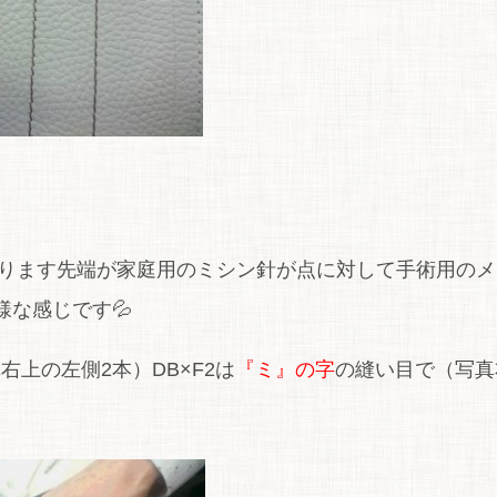
ります先端が家庭用のミシン針が点に対して手術用のメ
な感じです💦
真右上の左側2本）DB×F2は
『ミ』の字
の縫い目で（写真