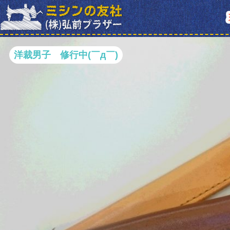
洋裁男子 修行中(￣д￣)