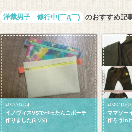
洋裁男子 修行中(￣д￣)
のおすすめ記
2017/02/14
2020/10/0
イノヴィスVSでぺったんこポーチ
ママソー
作りました(≧▽≦)
作ろうinヒロ