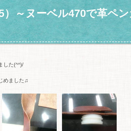
（5）～ヌーベル470で革ペ
(^^)/
じめました♫