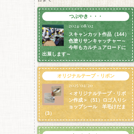
つぶやき・・・
2024/08/02
スキャンカット作品（144）
色塗りサンキャッチャー～
今年もカルチュアロードに
出展します～
オリジナルテープ・リボン
2025/02/20
＜オリジナルテープ・リボ
ン作成＞（51）ロゴ入りシ
ョップシール 羊毛けだま
（3）