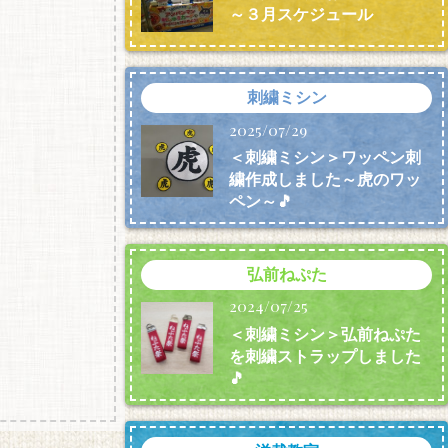
～３月スケジュール
刺繍ミシン
2025/07/29
＜刺繍ミシン＞ワッペン刺
繍作成しました～虎のワッ
ペン～🎵
弘前ねぷた
2024/07/25
＜刺繍ミシン＞弘前ねぷた
を刺繍ストラップしました
🎵