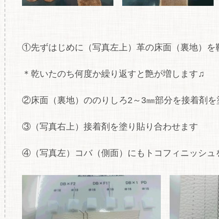
①先ずはじめに（写真左上）革の床面（裏地）を
＊乾いたのち何度か繰り返すと艶が増します♫
②床面（裏地）ののりしろ2～3㎜部分を接着剤
③（写真右上）接着剤を塗り貼り合わせます
④（写真左）コバ（側面）にもトコフィニッシュを塗