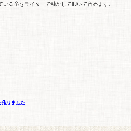
出ている糸をライターで融かして叩いて留めます。
を作りました