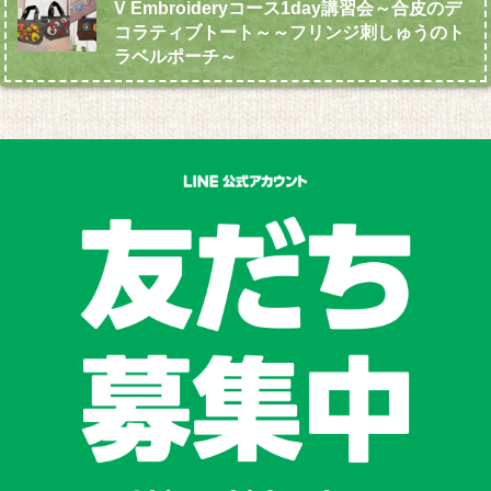
V Embroideryコース1day講習会～合皮のデ
コラティブトート～～フリンジ刺しゅうのト
ラベルポーチ～