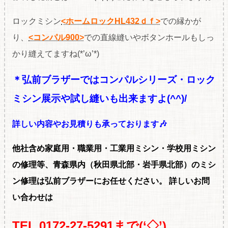
ロックミシン
<ホームロックHL432ｄｆ>
での縁かが
り、
<コンパル900>
での直線縫いやボタンホールもしっ
かり縫えてますね(*’ω’*)
＊弘前ブラザーではコンパルシリーズ・ロック
ミシン展示や試し縫いも出来ますよ(^^)/
詳しい内容やお見積りも承っております🎶
他社含め家庭用・職
業用・工業用ミシン・学校用ミシン
の修理等、青森県内（秋田県北部・岩手県北部）のミシ
ン修理は弘前ブラザーにお任せください。
詳しいお問
い合わせは
TEL 0172-27-5291まで(‘◇’)ゞ