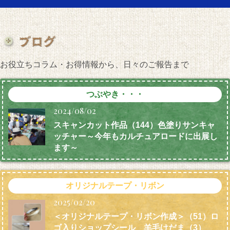
お役立ちコラム・お得情報から、日々のご報告まで
つぶやき・・・
2024/08/02
スキャンカット作品（144）色塗りサンキャ
ッチャー～今年もカルチュアロードに出展し
ます～
オリジナルテープ・リボン
2025/02/20
＜オリジナルテープ・リボン作成＞（51）ロ
ゴ入りショップシール 羊毛けだま
（3）