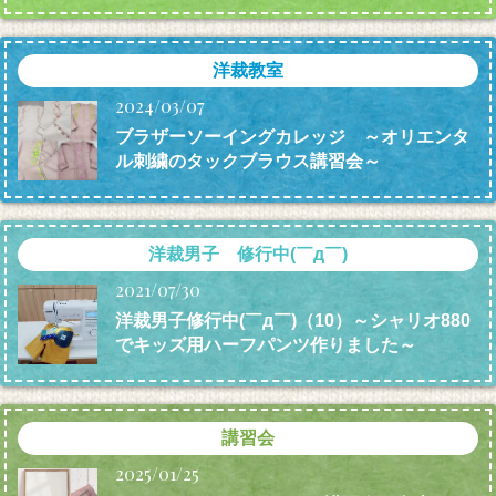
洋裁教室
2024/03/07
ブラザーソーイングカレッジ ～オリエンタ
ル刺繍のタックブラウス講習会～
洋裁男子 修行中(￣д￣)
2021/07/30
洋裁男子修行中(￣д￣)（10）～シャリオ880
でキッズ用ハーフパンツ作りました～
講習会
2025/01/25