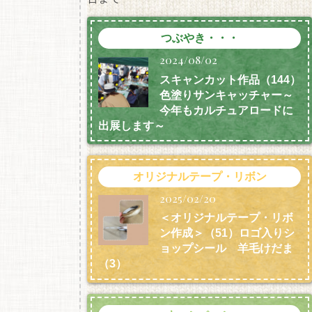
つぶやき・・・
2024/08/02
スキャンカット作品（144）
色塗りサンキャッチャー～
今年もカルチュアロードに
出展します～
オリジナルテープ・リボン
2025/02/20
＜オリジナルテープ・リボ
ン作成＞（51）ロゴ入りシ
ョップシール 羊毛けだま
（3）