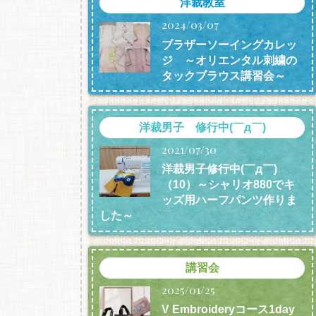
洋裁教室
2024/03/07
ブラザーソーイングカレッ
ジ ～オリエンタル刺繍の
タックブラウス講習会～
洋裁男子 修行中(￣д￣)
2021/07/30
洋裁男子修行中(￣д￣)
（10）～シャリオ880でキ
ッズ用ハーフパンツ作りま
した～
講習会
2025/01/25
V Embroideryコース1day