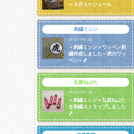
～３月スケジュール
刺繍ミシン
2025/07/29
＜刺繍ミシン＞ワッペン刺
繍作成しました～虎のワッ
ペン～🎵
弘前ねぷた
2024/07/25
＜刺繍ミシン＞弘前ねぷた
を刺繍ストラップしました
🎵