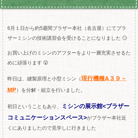
6月１日から約5週間ブラザー本社（名古屋）にてブラ
ザーミシンの技術講習会を受けることになりました 🙄
お買い上げのミシンのアフターをより一層充実させるた
めに頑張ります 😮
現行機種A３９－
昨日は、縫製原理と小型ミシン（
MP
）を分解・組立を行いました。
ミシンの展示館<ブラザー
初日ということもあり、
コミュニケーションスペース>
がブラザー本社近
くにありましたので見学しに行きました