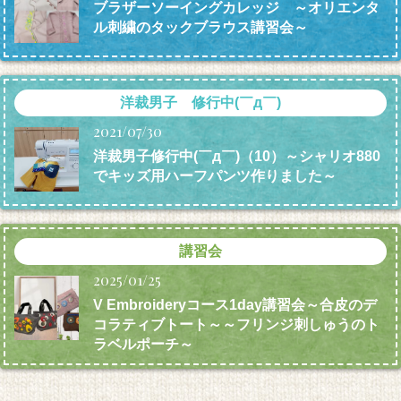
ブラザーソーイングカレッジ ～オリエンタ
ル刺繍のタックブラウス講習会～
洋裁男子 修行中(￣д￣)
2021/07/30
洋裁男子修行中(￣д￣)（10）～シャリオ880
でキッズ用ハーフパンツ作りました～
講習会
2025/01/25
V Embroideryコース1day講習会～合皮のデ
コラティブトート～～フリンジ刺しゅうのト
ラベルポーチ～