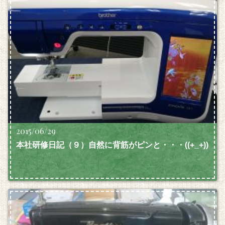
2015/06/29
本社研修日記（９）自然に背筋がピンと・・・((+_+))