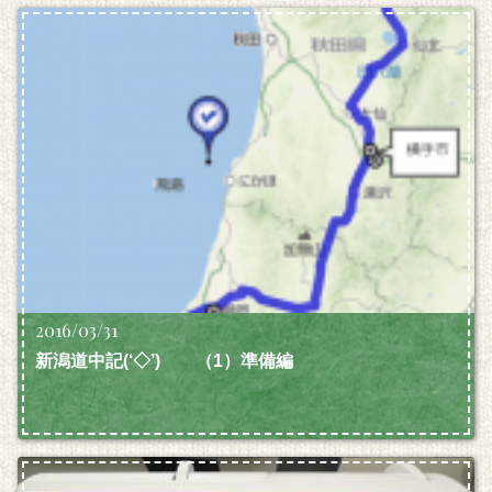
2016/03/31
新潟道中記(‘◇’)ゞ （1）準備編