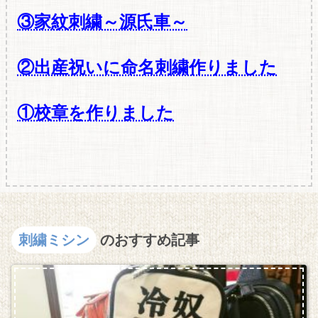
③家紋刺繍～源氏車～
②出産祝いに命名刺繍作りました
①校章を作りました
刺繍ミシン
のおすすめ記事