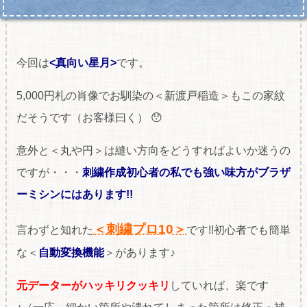
今回は
<真向い星月>
です。
5,000円札の肖像でお馴染の＜新渡戸稲造＞もこの家紋
だそうです（お客様曰く） 😯
意外と＜丸や円＞は縫い方向をどうすればよいか迷うの
ですが・・・
刺繍作成初心者の私でも強い味方がブラザ
ーミシンにはあります!!
＜刺繍プロ10＞
言わずと知れた
です!!初心者でも簡単
な＜
自動変換機能
＞があります♪
元データーがハッキリクッキリ
していれば、楽です