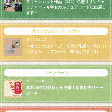
スキャンカット作品（144）色塗りサンキャ
ッチャー～今年もカルチュアロードに出展し
ます～
オリジナルテープ・リボン
2025/02/20
＜オリジナルテープ・リボン作成＞（51）ロ
ゴ入りショップシール 羊毛けだま
（3）
キャンペーン
2024/12/30
🎍2025年1月3日から開催！新春初売りセー
ル！🎍