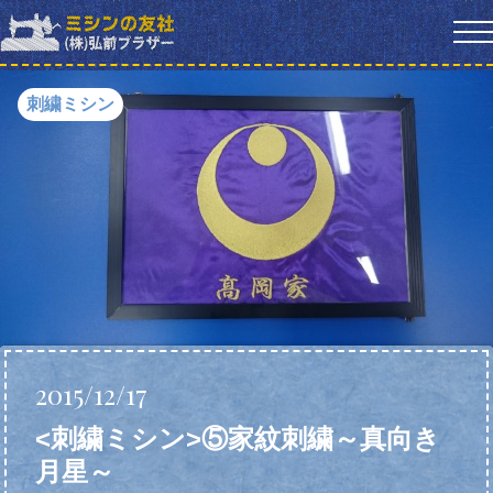
刺繍ミシン
2015/12/17
<刺繍ミシン>⑤家紋刺繍～真向き
月星～