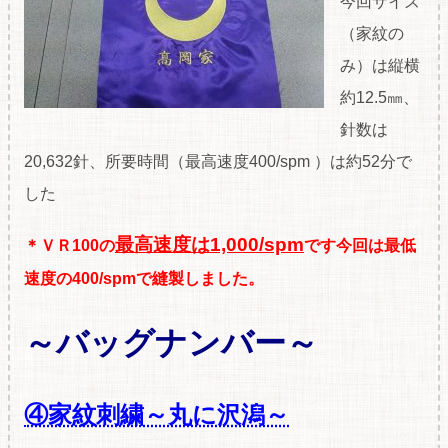
今回サイズ
（家紋の
み）は縦横
約12.5㎜、
針数は
20,632針、所要時間（最高速度400/spm ）は約52分で
した
最高速度は1,000/spm
＊ＶＲ100の
です今回は最低
速度の400/spmで縫製しました。
～バッグナンバー～
④家紋刺繍～丸に沢潟～