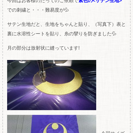
今回はお客様のたってのご依頼で
紫色の<サテン生地>
での刺繍と・・・難易度が💦
サテン生地だと、生地をちゃんと貼り、（写真下）表と
裏に水溶性シートを貼り、糸の攣りを防ぎました💦
月の部分は放射状に縫っています!