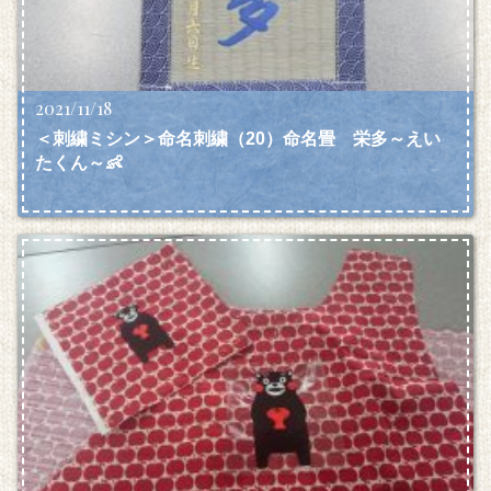
2021/11/18
＜刺繍ミシン＞命名刺繍（20）命名畳 栄多～えい
たくん～👶