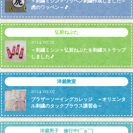
＜刺繍ミシン＞ワッペン刺繍作成しました～
虎のワッペン～🎵
弘前ねぷた
2024/07/25
＜刺繍ミシン＞弘前ねぷたを刺繍ストラップ
しました🎵
洋裁教室
2024/03/07
ブラザーソーイングカレッジ ～オリエンタ
ル刺繍のタックブラウス講習会～
洋裁男子 修行中(￣д￣)