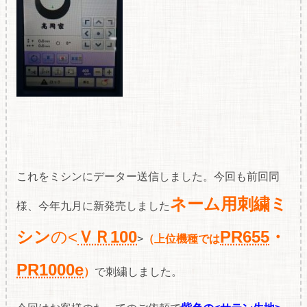
これをミシンにデーター送信しました。今回も前回同
ネーム用刺繍ミ
様、今年九月に新発売しました
シン
の<
ＶＲ100
PR655
・
>
（上位機種では
PR1000e
）
で刺繍しました。