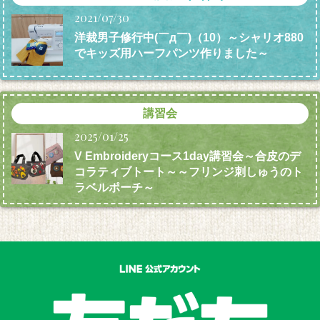
2021/07/30
洋裁男子修行中(￣д￣)（10）～シャリオ880
でキッズ用ハーフパンツ作りました～
講習会
2025/01/25
V Embroideryコース1day講習会～合皮のデ
コラティブトート～～フリンジ刺しゅうのト
ラベルポーチ～