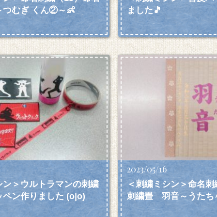
つむぎ くん②～👶
ました🎵
2023/05/16
シン＞ウルトラマンの刺繍
＜刺繍ミシン＞命名刺
ペン作りました (o|o)
刺繍畳 羽音～うたちゃ