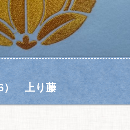
6） 上り藤