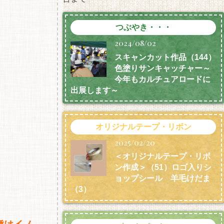
つぶやき・・・
2024/08/02
スキャンカット作品（144）
色塗りサンキャッチャー～
今年もカルチュアロードに
出展します～
オリジナルテープ・リボン
2025/02/20
＜オリジナルテープ・リボ
ン作成＞（51）ロゴ入りシ
ョップシール 羊毛けだま
（3）