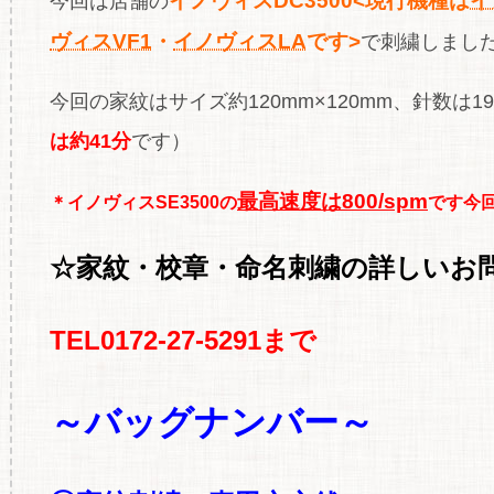
イノヴィスDC3500<現行機種は
イ
今回は店舗の
ヴィスVF1
・
イノヴィスLA
です>
で刺繍しました
今回の家紋はサイズ約120mm×120mm、針数は19,
は約41分
です）
最高速度は800/spm
＊イノヴィスSE3500の
です今回
☆家紋・校章・命名刺繍の
詳しいお
TEL0172-27-5291まで
～バッグナンバー～