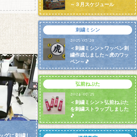
～３月スケジュール
刺繍ミシン
2025/07/29
＜刺繍ミシン＞ワッペン刺
繍作成しました～虎のワッ
ペン～🎵
弘前ねぷた
2024/07/25
＜刺繍ミシン＞弘前ねぷた
を刺繍ストラップしました
🎵
ッグに刺繍し