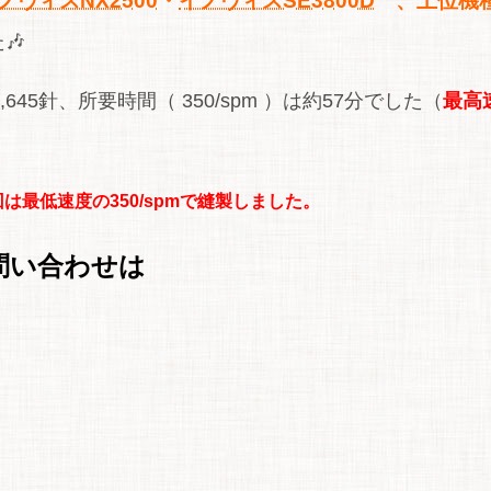
ノヴィスNX2500
・
イノヴィスSE3800D
、上位機
🎶
645針、所要時間（ 350/spm ）は約57分でした（
最高
は最低速度の350/spmで縫製しました。
問い合わせは