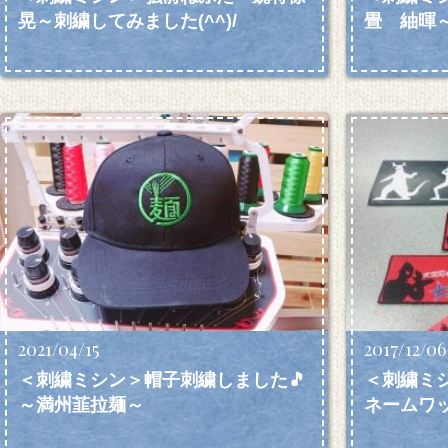
晃～刺繍してみました(^^)/
畳 紬暉～
2021/04/15
2017/12/06
＜刺繍ミシン＞帽子刺繍しました🎵
＜刺繍ミ
～満州韮拉麺～
ネームワッ