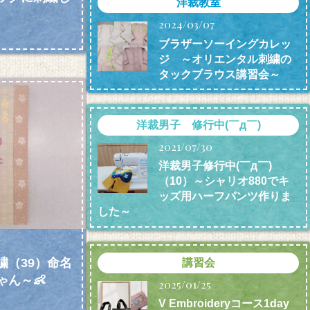
洋裁教室
2024/03/07
ブラザーソーイングカレッ
ジ ～オリエンタル刺繍の
タックブラウス講習会～
洋裁男子 修行中(￣д￣)
2021/07/30
洋裁男子修行中(￣д￣)
（10）～シャリオ880でキ
ッズ用ハーフパンツ作りま
した～
繍（39）命名
講習会
ん～👶
2025/01/25
V Embroideryコース1day