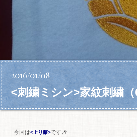
2016/01/08
<刺繍ミシン>家紋刺繍（
今回は
です🎶
<上り藤>