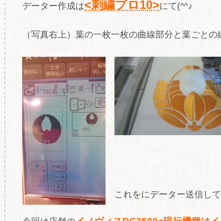
<刺繍プロ10>
データー作成は
にて(^^♪
（写真右上）葉の一枚一枚の曲線部分と葉ごとの縫
これをにデーター送信して縫