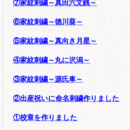
⑦家紋刺繍～真田六文銭～
⑥家紋刺繍～徳川葵～
⑤家紋刺繍～真向き月星～
④家紋刺繍～丸に沢潟～
③家紋刺繍～源氏車～
②出産祝いに命名刺繍作りました
①校章を作りました