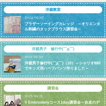
洋裁教室
2024/03/07
ブラザーソーイングカレッジ ～オリエンタ
ル刺繍のタックブラウス講習会～
洋裁男子 修行中(￣д￣)
2021/07/30
洋裁男子修行中(￣д￣)（10）～シャリオ880
でキッズ用ハーフパンツ作りました～
講習会
2025/01/25
V Embroideryコース1day講習会～合皮のデ