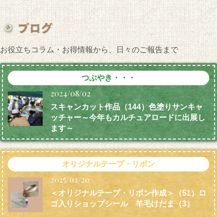
お役立ちコラム・お得情報から、日々のご報告まで
つぶやき・・・
2024/08/02
スキャンカット作品（144）色塗りサンキャ
ッチャー～今年もカルチュアロードに出展し
ます～
オリジナルテープ・リボン
2025/02/20
＜オリジナルテープ・リボン作成＞（51）ロ
ゴ入りショップシール 羊毛けだま
（3）