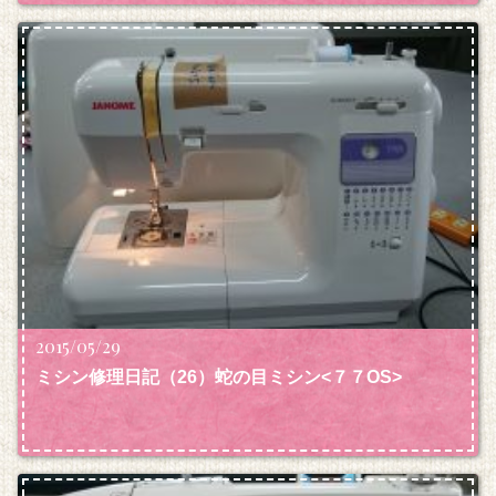
2015/05/29
ミシン修理日記（26）蛇の目ミシン<７７OS>