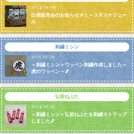
2024/01/09
出張販売会のお知らせ🎶１～３月スケジュー
ル
刺繍ミシン
2025/07/29
＜刺繍ミシン＞ワッペン刺繍作成しました～
虎のワッペン～🎵
弘前ねぷた
2024/07/25
＜刺繍ミシン＞弘前ねぷたを刺繍ストラップ
しました🎵