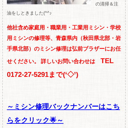
の清掃＆注
油をしときました(^^♪
他社含め家庭用・職
業用・工業用ミシン・学校
用ミシンの修理等、青森県内（秋田県北部・岩
手県北部）のミシン修理は弘前ブラザーにお任
TEL
せください。
詳しいお問い合わせは
0172-27-5291まで(‘◇’)ゞ
～ミシン修理バックナンバーはこち
らをクリック🌟～