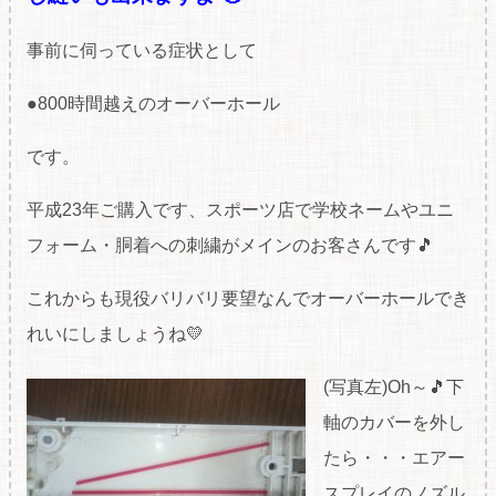
事前に伺っている症状として
●800時間越えのオーバーホール
です。
平成23年ご購入です、スポーツ店で学校ネームやユニ
フォーム・胴着への刺繍がメインのお客さんです🎵
これからも現役バリバリ要望なんでオーバーホールでき
れいにしましょうね💛
(写真左)Oh～🎵下
軸のカバーを外し
たら・・・エアー
スプレイのノズル