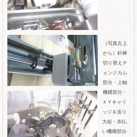
（写真左上
から）針棒
切り替えチ
ェンジカム
部分・上軸
機構部分・
ＸＹキャリ
ッジ＆送り
大組・糸払
い機構部分