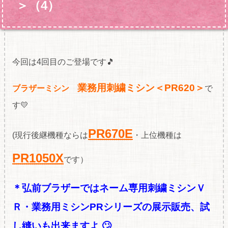
＞（4）
今回は4回目のご登場です🎵
業務用刺繍ミシン＜PR620＞
ブラザーミシン
で
す💛
PR670E
(現行後継機種ならは
・上位機種は
PR1050X
です）
＊弘前ブラザーではネーム専用刺繍ミシンＶ
Ｒ・業務用ミシンPRシリーズの展
示販売、試
し縫いも出来ますよ 🙄