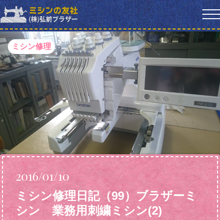
ミシン修理
2016/01/10
ミシン修理日記（99）ブラザーミ
シン 業務用刺繍ミシン
(2)