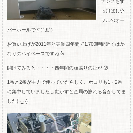
ナンスもす
っ飛ばし💦
フルのオー
バーホールです( ﾟДﾟ)
お買い上げが2011年と実働四年間で1,700時間近くはか
なりのハイペースですね💦
開けてみると・・・・四年間の頑張りの証が 😯
1番と2番が主力で使っていたらしく、ホコリも1・2番
に集中していましたし動かすと金属の擦れる音がしてま
した(~_~)