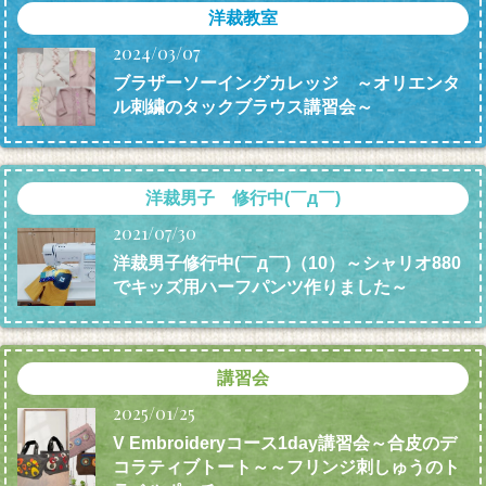
洋裁教室
2024/03/07
ブラザーソーイングカレッジ ～オリエンタ
ル刺繍のタックブラウス講習会～
洋裁男子 修行中(￣д￣)
2021/07/30
洋裁男子修行中(￣д￣)（10）～シャリオ880
でキッズ用ハーフパンツ作りました～
講習会
2025/01/25
V Embroideryコース1day講習会～合皮のデ
コラティブトート～～フリンジ刺しゅうのト