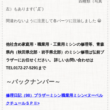
四種類（写真
左）もあります( ﾟДﾟ)
間違わないように注意して各パーツに注油しました 😀
他社含め家庭用・職
業用・工業用ミシンの修理等、青森
県内（秋田県北部・岩手県北部）のミシン修理は弘前ブ
ラザーにお任せください。
詳しいお問い合わせは
TEL0172-27-5291まで
～バックナンバー～
修理日記（98）ブラザーミシン職業用ミシン<ヌーベル
クチュールＳＰⅡ>