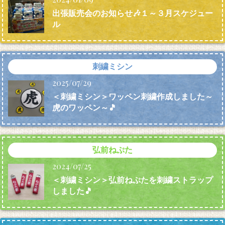
出張販売会のお知らせ🎶１～３月スケジュー
ル
刺繍ミシン
2025/07/29
＜刺繍ミシン＞ワッペン刺繍作成しました～
虎のワッペン～🎵
弘前ねぷた
2024/07/25
＜刺繍ミシン＞弘前ねぷたを刺繍ストラップ
しました🎵