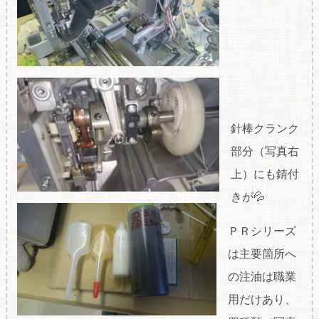
針棒クランク
部分（写真右
上）にも錆付
きが💦
ＰＲシリーズ
は主要箇所へ
の注油は職業
用だけあり、