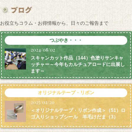
お役立ちコラム・お得情報から、日々のご報告まで
つぶやき・・・
2024/08/02
スキャンカット作品（144）色塗りサンキャ
ッチャー～今年もカルチュアロードに出展し
ます～
オリジナルテープ・リボン
2025/02/20
＜オリジナルテープ・リボン作成＞（51）ロ
ゴ入りショップシール 羊毛けだま
（3）