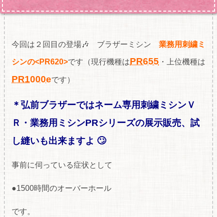
今回は２回目の登場🎶 ブラザーミシン
業務用刺繍ミ
PR655
シンの<PR620>
です（現行機種は
・上位機種は
PR1000e
です）
＊弘前ブラザーではネーム専用刺繍ミシンＶ
Ｒ・業務用ミシンPRシリーズの展
示販売、試
し縫いも出来ますよ 🙄
事前に伺っている症状として
●1500時間のオーバーホール
です。