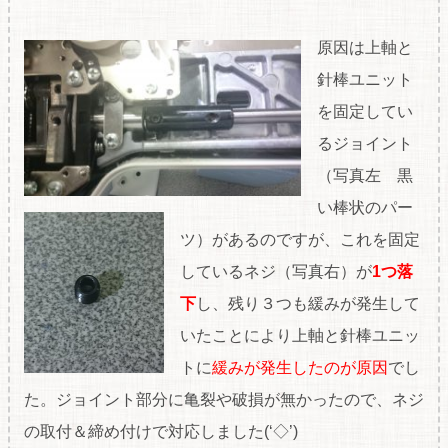
原因は上軸と
針棒ユニット
を固定してい
るジョイント
（写真左 黒
い棒状のパー
ツ）があるのですが、これを固定
しているネジ（写真右）が
1つ落
下
し、残り３つも緩みが発生して
いたことにより上軸と針棒ユニッ
トに
緩みが発生したのが原因
でし
た。ジョイント部分に亀裂や破損が無かったので、ネジ
の取付＆締め付けで対応しました(‘◇’)ゞ