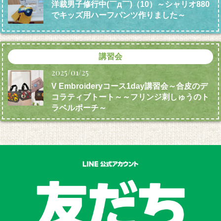
洋裁男子修行中(￣д￣)（10）～シャリオ880
でキッズ用ハーフパンツ作りました～
講習会
2025/01/25
V Embroideryコース1day講習会～合皮のデ
コラティブトート～～フリンジ刺しゅうのト
ラベルポーチ～