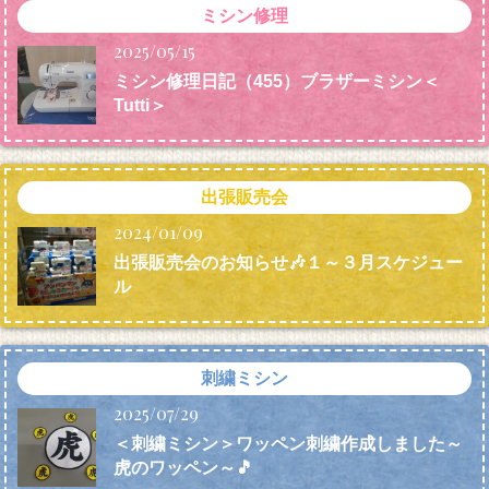
ミシン修理
2025/05/15
ミシン修理日記（455）ブラザーミシン＜
Tutti＞
出張販売会
2024/01/09
出張販売会のお知らせ🎶１～３月スケジュー
ル
刺繍ミシン
2025/07/29
＜刺繍ミシン＞ワッペン刺繍作成しました～
虎のワッペン～🎵