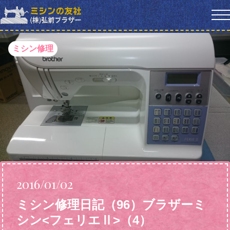
ミシン修理
2016/01/02
ミシン修理日記（96）ブラザーミ
シン<フェリエⅡ>（4）