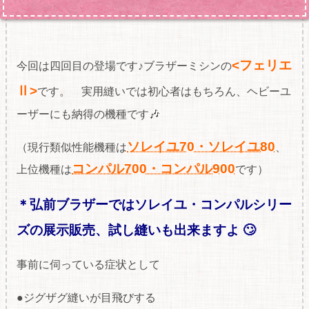
<フェリエ
今回は四回目の登場です♪ブラザーミシンの
Ⅱ>
です。 実用縫いでは初心者はもちろん、ヘビーユ
ーザーにも納得の機種です🎶
ソレイユ70・ソレイユ80
（現行類似性能機種は
、
コンパル700・コンパル900
上位機種は
です）
＊弘前ブラザーではソレイユ・コンパルシリー
ズの展
示販売、試し縫いも出来ますよ 🙄
事前に伺っている症状として
●ジグザグ縫いが目飛びする