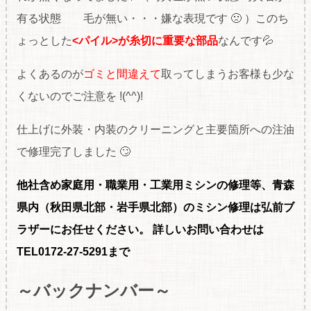
有る状態 毛が無い・・・嫌な表現です 🙁 ）このち
ょっとした
<パイル>が糸切に重要な部品
なんです💦
よくあるのが
ゴミと間違えて
取ってしまうお客様も少な
くないのでご注意を !(^^)!
仕上げに外装・内装のクリーニングと主要箇所への注油
で修理完了しました 🙄
他社含め家庭用・職
業用・工業用ミシンの修理等、青森
県内（秋田県北部・岩手県北部）のミシン修理は弘前ブ
ラザーにお任せください。
詳しいお問い合わせは
TEL0172-27-5291まで
～バックナンバー～