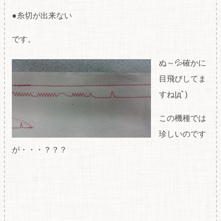
●糸切が出来ない
です。
ぬ～💦確かに
目飛びしてま
すね|дﾟ)
この機種では
珍しいのです
が・・・？？？