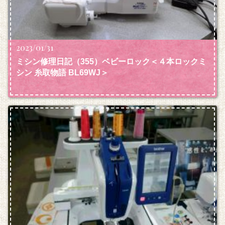
2023/01/31
ミシン修理日記（355）ベビーロック＜４本ロックミ
シン 糸取物語 BL69WJ＞