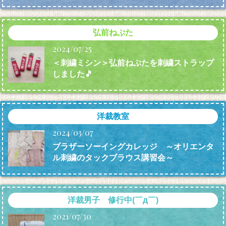
弘前ねぷた
2024/07/25
＜刺繍ミシン＞弘前ねぷたを刺繍ストラップ
しました🎵
洋裁教室
2024/03/07
ブラザーソーイングカレッジ ～オリエンタ
ル刺繍のタックブラウス講習会～
洋裁男子 修行中(￣д￣)
2021/07/30