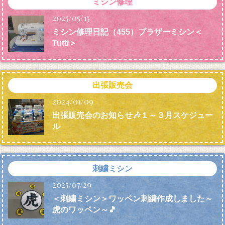
ミシン修理
2025/05/15
ミシン修理日記（455）ブラザーミシン＜
Tutti＞
出張販売会
2024/01/09
出張販売会のお知らせ🎶１～３月スケジュー
ル
刺繍ミシン
2025/07/29
＜刺繍ミシン＞ワッペン刺繍作成しました～
虎のワッペン～🎵