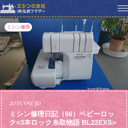
ミシン修理
2015/09/30
ミシン修理日記（66）ベビーロッ
ク<3本ロック糸取物語 BL22EXS>