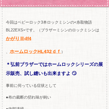
今回はベビーロック3本ロックミシンの<糸取物語
BL22EXS>です。（ブラザーミシンのロックミシンは
かがりⅢdf4
ホームロックHL432ｄｆ
、
）
＊弘前ブラザーではホームロックシリーズの展
示販売、試し縫いも出来ますよ 🙄
事前に伺っている症状として
●布の裁断の切れ味が鈍い
●内部清掃