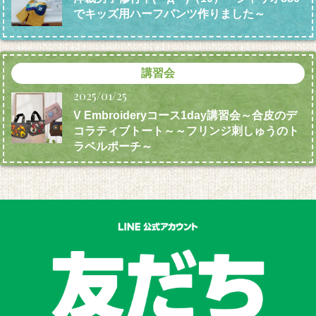
でキッズ用ハーフパンツ作りました～
講習会
2025/01/25
V Embroideryコース1day講習会～合皮のデ
コラティブトート～～フリンジ刺しゅうのト
ラベルポーチ～