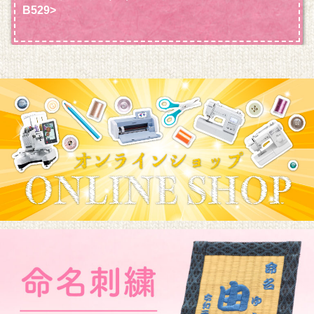
B529>