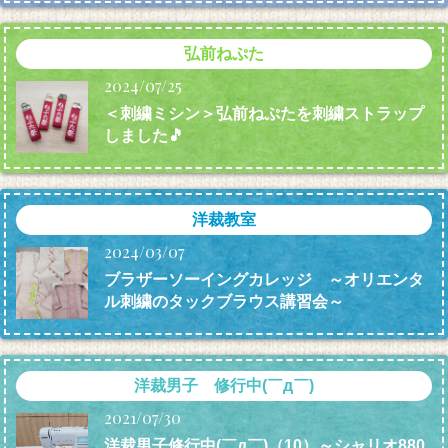
弘前ねぷた
2024/07/25
＜刺繍ミシン＞弘前ねぷたを刺繍ストラップ
しました🎵
洋裁教室
2024/03/07
ブラザーソーイングカレッジ ～オリエンタ
ル刺繍のタックブラウス講習会～
洋裁男子 修行中(￣д￣)
2021/07/30
洋裁男子修行中(￣д￣)（10）～シャリオ880