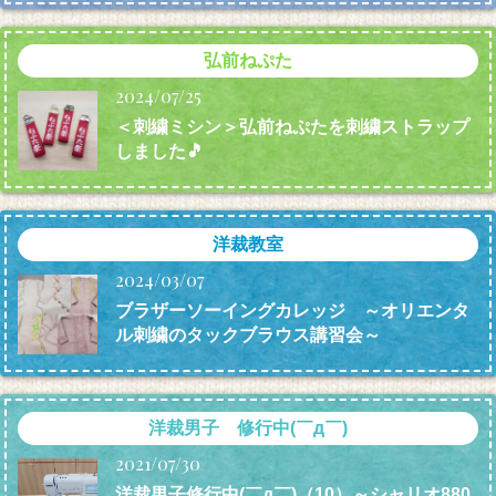
弘前ねぷた
2024/07/25
＜刺繍ミシン＞弘前ねぷたを刺繍ストラップ
しました🎵
洋裁教室
2024/03/07
ブラザーソーイングカレッジ ～オリエンタ
ル刺繍のタックブラウス講習会～
洋裁男子 修行中(￣д￣)
2021/07/30
洋裁男子修行中(￣д￣)（10）～シャリオ880