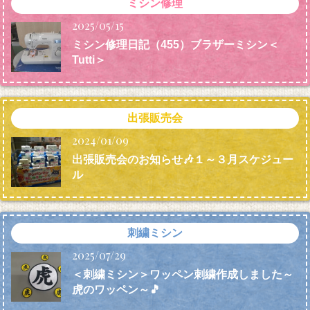
ミシン修理
2025/05/15
ミシン修理日記（455）ブラザーミシン＜
Tutti＞
出張販売会
2024/01/09
出張販売会のお知らせ🎶１～３月スケジュー
ル
刺繍ミシン
2025/07/29
＜刺繍ミシン＞ワッペン刺繍作成しました～
虎のワッペン～🎵