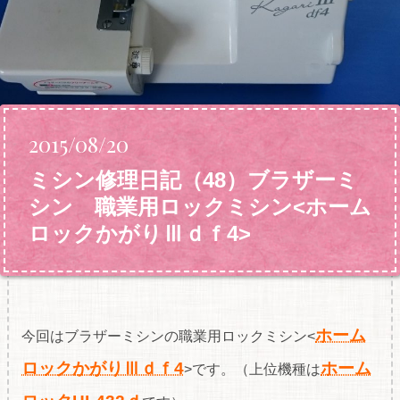
2015/08/20
ミシン修理日記（48）ブラザーミ
シン 職業用ロックミシン<ホーム
ロックかがりⅢｄｆ4>
ホーム
今回はブラザーミシンの職業用ロックミシン<
ロックかがりⅢｄｆ4
ホーム
>です。（上位機種は