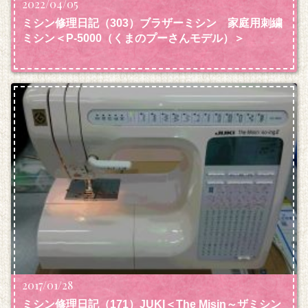
2022/04/05
ミシン修理日記（303）ブラザーミシン 家庭用刺繍
ミシン＜P‐5000（くまのプーさんモデル）＞
2017/01/28
ミシン修理日記（171）JUKI＜The Misin～ザミシン