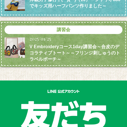
でキッズ用ハーフパンツ作りました～
講習会
2025/01/25
V Embroideryコース1day講習会～合皮のデ
コラティブトート～～フリンジ刺しゅうのト
ラベルポーチ～