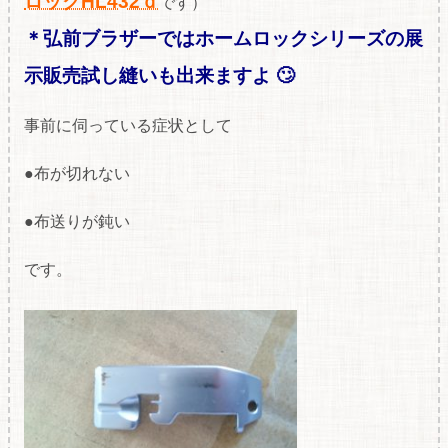
ロックHL432ｄ
です）
＊弘前ブラザーではホームロックシリーズの展
示販売試し縫いも出来ますよ 🙄
事前に伺っている症状として
●布が切れない
●布送りが鈍い
です。