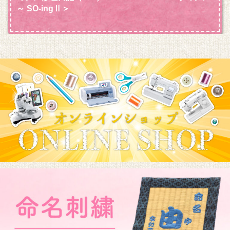
～ SO-ingⅡ＞