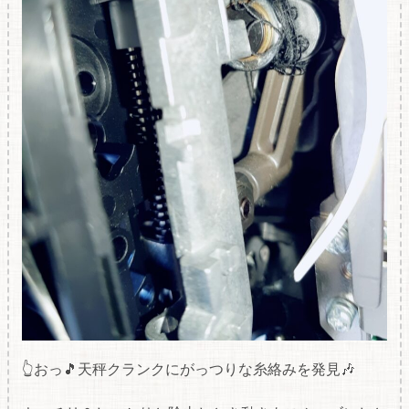
👆おっ🎵天秤クランクにがっつりな糸絡みを発見🎶