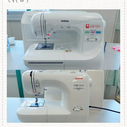
です(*’ω’*)