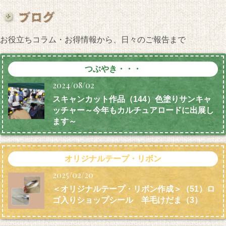
お役立ちコラム・お得情報から、日々のご報告まで
つぶやき・・・
2024/08/02
スキャンカット作品（144）色塗りサンキャ
ッチャー～今年もカルチュアロードに出展し
ます～
オリジナルテープ・リボン
2025/02/20
＜オリジナルテープ・リボン作成＞（51）ロ
ゴ入りショップシール 羊毛けだま
（3）