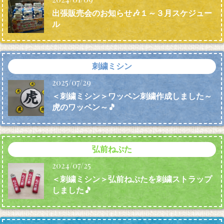
出張販売会のお知らせ🎶１～３月スケジュー
ル
刺繍ミシン
2025/07/29
＜刺繍ミシン＞ワッペン刺繍作成しました～
虎のワッペン～🎵
弘前ねぷた
2024/07/25
＜刺繍ミシン＞弘前ねぷたを刺繍ストラップ
しました🎵