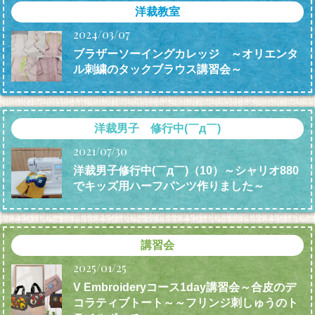
洋裁教室
2024/03/07
ブラザーソーイングカレッジ ～オリエンタ
ル刺繍のタックブラウス講習会～
洋裁男子 修行中(￣д￣)
2021/07/30
洋裁男子修行中(￣д￣)（10）～シャリオ880
でキッズ用ハーフパンツ作りました～
講習会
2025/01/25
V Embroideryコース1day講習会～合皮のデ
コラティブトート～～フリンジ刺しゅうのト