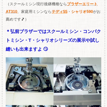
（スクールミシン現行後継機種なら
ブラザーエリート
AT310
、家庭用ミシンなら
テディ55
・
シャリオ590
がお
薦めです🎵）
＊弘前ブラザーではスクールミシン・コンパク
トミシン・T・シャリオシリーズの展示や試し
縫いも出来ますよ 🙄