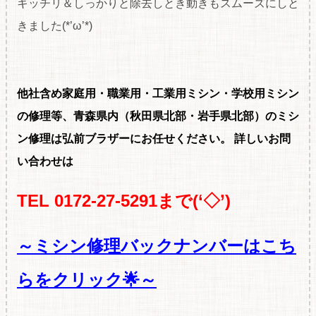
キッチリ＆しっかりと除去しとき動きもスムーズにしと
きました(*’ω’*)
他社含め家庭用・職
業用・工業用ミシン・学校用ミシン
の修理等、青森県内（秋田県北部・岩手県北部）のミシ
ン修理は弘前ブラザーにお任せください。
詳しいお問
い合わせは
TEL 0172-27-5291まで(‘◇’)ゞ
～ミシン修理バックナンバーはこち
らをクリック🌟～