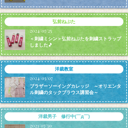
弘前ねぷた
2024/07/25
＜刺繍ミシン＞弘前ねぷたを刺繍ストラップ
しました🎵
洋裁教室
2024/03/07
ブラザーソーイングカレッジ ～オリエンタ
ル刺繍のタックブラウス講習会～
洋裁男子 修行中(￣д￣)
2021/07/30