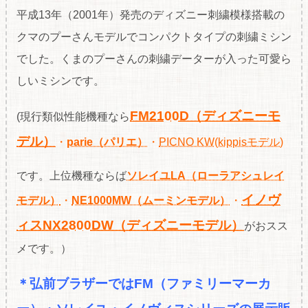
平成13年（2001年）発売のディズニー刺繍模様搭載の
クマのプーさんモデルでコンパクトタイプの刺繍ミシン
でした。くまのプーさんの刺繍データーが入った可愛ら
しいミシンです。
FM2100D（ディズニーモ
(現行類似性能機種なら
デル）
・
parie（パリエ）
・
PICNO KW(kippisモデル)
です。上位機種ならば
ソレイユLA（ローラアシュレイ
イ
ノヴ
モデル）
・
NE1000MW（ムーミンモデル）
・
ィスNX2800DW（ディズニーモデル）
がおスス
メです。）
＊弘前ブラザーではFM（ファミリーマーカ