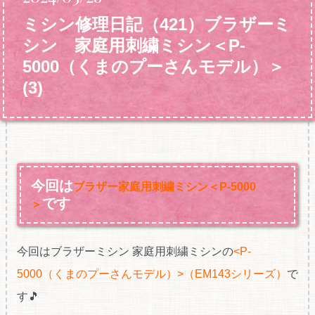
ミシン修理日記（421）ブラザーミ
シン 家庭用刺繍ミシン＜P‐
5000（くまのプーさんモデル）＞
(3)
今回は
ブラザー家庭用刺繍ミシン＜P‐5000
です
＞
今回はブラザーミシン 家庭用刺繍ミシンの
<P-
5000（くまのプーさんモデル）>（EM143シリーズ）
で
す🎵