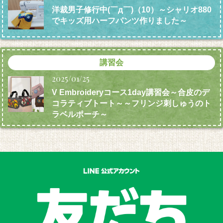
洋裁男子修行中(￣д￣)（10）～シャリオ880
でキッズ用ハーフパンツ作りました～
講習会
2025/01/25
V Embroideryコース1day講習会～合皮のデ
コラティブトート～～フリンジ刺しゅうのト
ラベルポーチ～