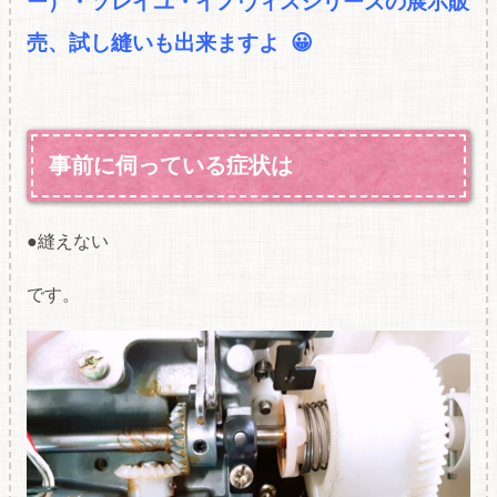
ー）・ソレイユ・イノヴィスシリーズの展
示販
売、試し縫いも出来ますよ 😀
事前に伺っている症状は
●縫えない
です。