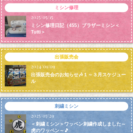
ミシン修理
2025/05/15
ミシン修理日記（455）ブラザーミシン＜
Tutti＞
出張販売会
2024/01/09
出張販売会のお知らせ🎶１～３月スケジュー
ル
刺繍ミシン
2025/07/29
＜刺繍ミシン＞ワッペン刺繍作成しました～
虎のワッペン～🎵