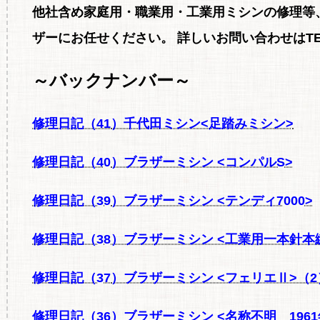
他社含め家庭用・職業用・工業用ミシンの修理等
ザーにお任せください。
詳しいお問い合わせはTEL0
～バックナンバー～
修理日記（41
）千代田ミシン<足踏みミシン>
修理日記（40
）ブラザーミシン <コンパルS>
修理日記（39
）ブラザーミシン <テンディ7000>
修理日記（38
）ブラザーミシン <工業用一本針本縫ミ
修理日記（37
）ブラザーミシン <フェリエⅡ>（2
修理日記（36
）ブラザーミシン <名称不明 196