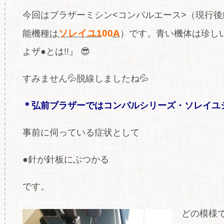
今回はブラザーミシン<コンパルエース>（現行後
ソレイユ100A
能機種は
）です。青い機体は珍し
よザ●とは!!』 😎
すみません💦脱線しましたね💦
＊弘前ブラザーではコンパルシリーズ・ソレイユシ
事前に伺っている症状として
●針が針板にぶつかる
です。
どの模様