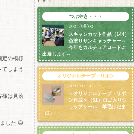
つぶやき・・・
2024/08/02
スキャンカット作品（144）
色塗りサンキャッチャー～
今年もカルチュアロードに
出展します～
指定の模様
レてしまう
オリジナルテープ・リボン
2025/02/20
＜オリジナルテープ・リボ
客様は見落
ン作成＞（51）ロゴ入りシ
ョップシール 羊毛けだま
（3）
した 😛