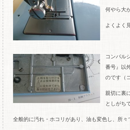
何やら大
よくよく見
コンパル
番号』以
のです（コ
親切に裏
としがちで
全般的に汚れ・ホコリがあり、油も変色し、所々で