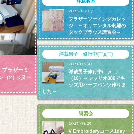
洋裁教室
2024/03/07
ブラザーソーイングカレッ
ジ ～オリエンタル刺繍の
タックブラウス講習会～
洋裁男子 修行中(￣д￣)
2021/07/30
）ブラザーミ
洋裁男子修行中(￣д￣)
ン
（2）<ヌー
（10）～シャリオ880でキ
ッズ用ハーフパンツ作りま
した～
講習会
2025/01/25
V Embroideryコース1day