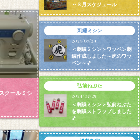
～３月スケジュール
刺繍ミシン
2025/07/29
＜刺繍ミシン＞ワッペン刺
繍作成しました～虎のワッ
ペン～🎵
弘前ねぷた
）スクールミシ
2024/07/25
）
＜刺繍ミシン＞弘前ねぷた
を刺繍ストラップしました
🎵