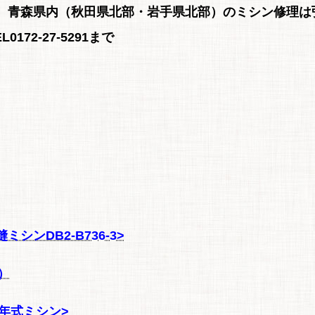
、青森県内（秋田県北部・岩手県北部）のミシン修理は
172-27-5291まで
シンDB2-B736-3>
）
1年式ミシン>