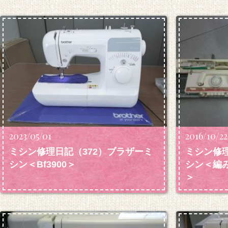
2023/05/01
2016/10/22
ミシン修理日記（372）ブラザーミ
ミシン修理
シン＜Bf3900＞
シン＜編み
＞