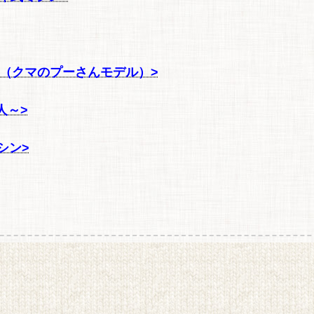
0（クマのプーさんモデル）>
人～>
シン>