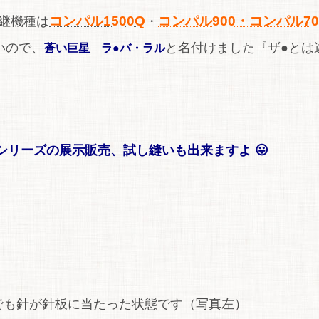
コンパル1500Q
コンパル900・コンパル70
継機種は
・
いので、
と名付けました『ザ●とは
蒼い巨星 ラ●バ・ラル
リーズの展示販売、試し縫いも出来ますよ 😛
でも針が針板に当たった状態です（写真左）