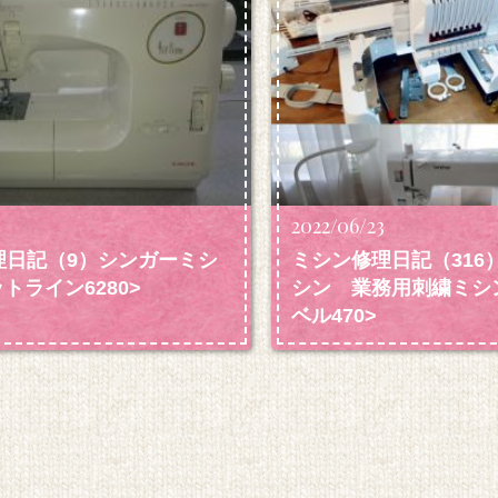
4
2022/06/23
理日記（9）シンガーミシ
ミシン修理日記（316
ットライン6280>
シン 業務用刺繍ミシ
ベル470>