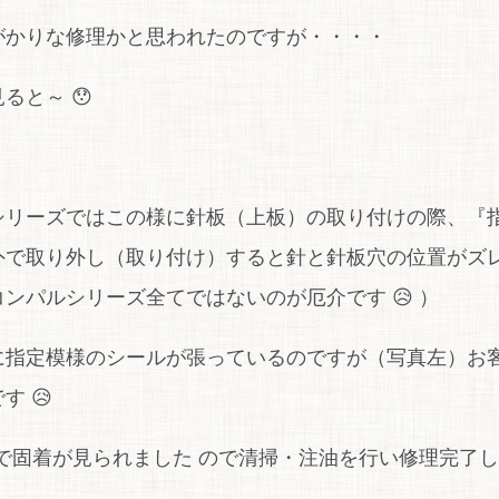
がかりな修理かと思われたのですが・・・・
ると～ 😯
シリーズではこの様に針板（上板）の取り付けの際、『
外で取り外し（取り付け）すると針と針板穴の位置がズ
ンパルシリーズ全てではないのが厄介です 😥 ）
に指定模様のシールが張っているのですが（写真左）お
す 😥
固着が見られました ので清掃・注油を行い修理完了しま