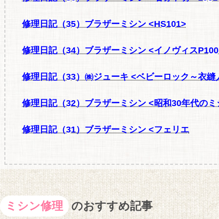
修理日記（35
）ブラザーミシン <HS101>
修理日記（34
）ブラザーミシン <イノヴィスP10
修理日記（33
）㈱ジューキ <ベビーロック～衣縫
修理日記（32
）ブラザーミシン <昭和30年代のミ
修理日記（31
）ブラザーミシン <フェリエ
ミシン修理
のおすすめ記事