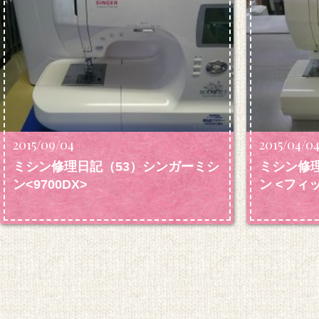
2015/09/04
2015/04/0
ミシン修理日記（53）シンガーミシ
ミシン修
ン<9700DX>
ン <フィ