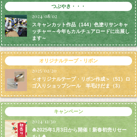
つぶやき・・・
2024/08/02
スキャンカット作品（144）色塗りサンキャ
ッチャー～今年もカルチュアロードに出展し
ます～
オリジナルテープ・リボン
2025/02/20
＜オリジナルテープ・リボン作成＞（51）ロ
ゴ入りショップシール 羊毛けだま
（3）
キャンペーン
2024/12/30
🎍2025年1月3日から開催！新春初売りセー
ル！🎍