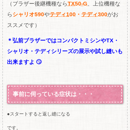
（ブラザー後継機種なら
TX50-G
、上位機種な
ら
シャリオ590
や
テディ100
・
テディ300
が
お
ススメです）
＊弘前ブラザーではコンパクトミシンやTX・
シャリオ・テディシリーズの展示や試し縫いも
出来ますよ 🙄
事前に伺っている症状は・・・
●スタートすると返し縫になる
です。