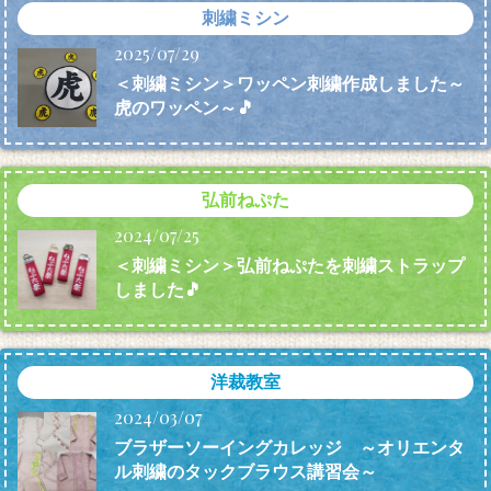
刺繍ミシン
2025/07/29
＜刺繍ミシン＞ワッペン刺繍作成しました～
虎のワッペン～🎵
弘前ねぷた
2024/07/25
＜刺繍ミシン＞弘前ねぷたを刺繍ストラップ
しました🎵
洋裁教室
2024/03/07
ブラザーソーイングカレッジ ～オリエンタ
ル刺繍のタックブラウス講習会～