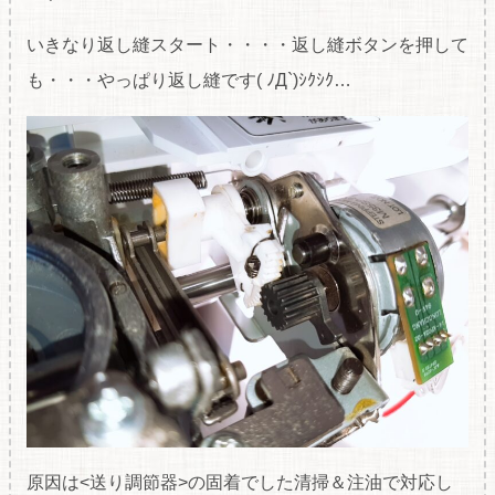
いきなり返し縫スタート・・・・返し縫ボタンを押して
も・・・やっぱり返し縫です( ﾉД`)ｼｸｼｸ…
原因は<送り調節器>の固着でした清掃＆注油で対応し