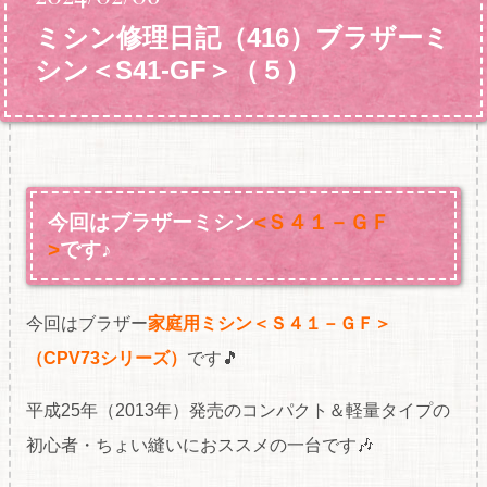
ミシン修理日記（416）ブラザーミ
シン＜S41-GF＞（５）
今回はブラザーミシン
<Ｓ４１－ＧＦ
>
です♪
今回はブラザー
家庭用ミシン＜Ｓ４１－ＧＦ＞
（CPV73シリーズ
）
です🎵
平成25年（2013年）発売のコンパクト＆軽量タイプの
初心者・ちょい縫いにおススメの一台です🎶