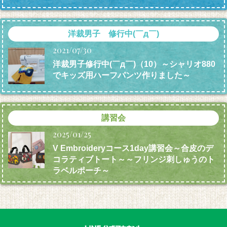
洋裁男子 修行中(￣д￣)
2021/07/30
洋裁男子修行中(￣д￣)（10）～シャリオ880
でキッズ用ハーフパンツ作りました～
講習会
2025/01/25
V Embroideryコース1day講習会～合皮のデ
コラティブトート～～フリンジ刺しゅうのト
ラベルポーチ～