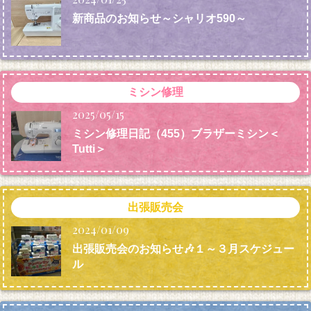
新商品のお知らせ～シャリオ590～
ミシン修理
2025/05/15
ミシン修理日記（455）ブラザーミシン＜
Tutti＞
出張販売会
2024/01/09
出張販売会のお知らせ🎶１～３月スケジュー
ル