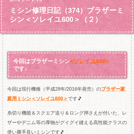
ミシン修理日記（374）ブラザーミ
シン＜ソレイユ600＞（２）
今回はブラザーミシン
<ソレイユ600>
です♪
今回は現行機種（平成28年/2016年発売）の
ブラザー家
庭用ミシン＜ソレイユ600＞
です🎵
糸切り機能＆スクエア送り＆ロング押さえが付いた、レ
ザーやデニム等の厚物がグイグイ縫える高性能クラスの
使い勝手良いミシンです🎵