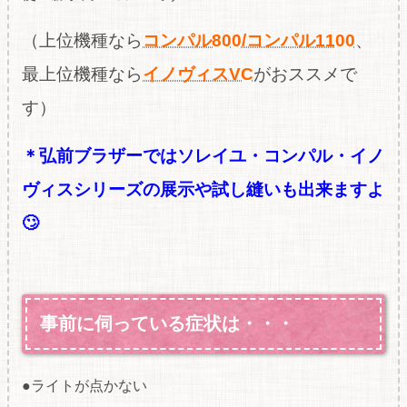
（上位機種なら
コンパル800/コンパル1100
、
最上位機種なら
イノヴィスVC
が
おススメで
す）
＊弘前ブラザーではソレイユ・コンパル・イノ
ヴィスシリーズの展示や試し縫いも出来ますよ
🙄
事前に伺っている症状は・・・
●ライトが点かない