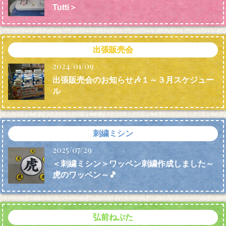
Tutti＞
出張販売会
2024/01/09
出張販売会のお知らせ🎶１～３月スケジュー
ル
刺繍ミシン
2025/07/29
＜刺繍ミシン＞ワッペン刺繍作成しました～
虎のワッペン～🎵
弘前ねぷた