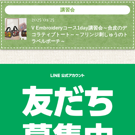
講習会
2025/01/25
V Embroideryコース1day講習会～合皮のデ
コラティブトート～～フリンジ刺しゅうのト
ラベルポーチ～