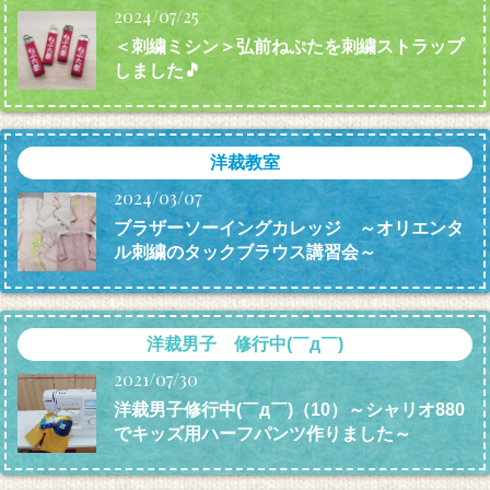
2024/07/25
＜刺繍ミシン＞弘前ねぷたを刺繍ストラップ
しました🎵
洋裁教室
2024/03/07
ブラザーソーイングカレッジ ～オリエンタ
ル刺繍のタックブラウス講習会～
洋裁男子 修行中(￣д￣)
2021/07/30
洋裁男子修行中(￣д￣)（10）～シャリオ880
でキッズ用ハーフパンツ作りました～