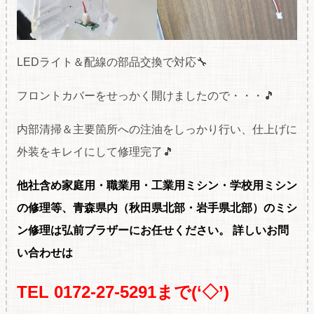
LEDライト＆配線の部品交換で対応🔧
フロントカバーをせっかく開けましたので・・・🎵
内部清掃＆主要箇所への注油をしっかり行い、仕上げに
外装をキレイにして修理完了🎵
他社含め家庭用・職
業用・工業用ミシン・学校用ミシン
の修理等、青森県内（秋田県北部・岩手県北部）のミシ
ン修理は弘前ブラザーにお任せください。
詳しいお問
い合わせは
TEL 0172-27-5291まで(‘◇’)ゞ