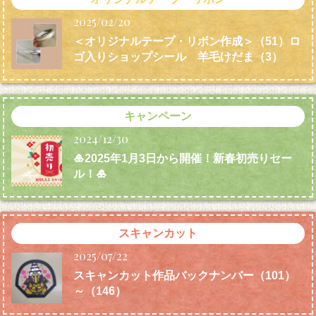
2025/02/20
＜オリジナルテープ・リボン作成＞（51）ロ
ゴ入りショップシール 羊毛けだま
（3）
キャンペーン
2024/12/30
🎍2025年1月3日から開催！新春初売りセー
ル！🎍
スキャンカット
2025/07/22
スキャンカット作品バックナンバー（101）
～（146）