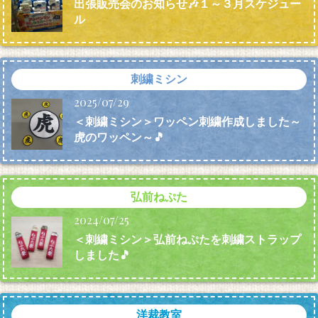
出張販売会のお知らせ🎶１～３月スケジュー
ル
刺繍ミシン
2025/07/29
＜刺繍ミシン＞ワッペン刺繍作成しました～
虎のワッペン～🎵
弘前ねぷた
2024/07/25
＜刺繍ミシン＞弘前ねぷたを刺繍ストラップ
しました🎵
洋裁教室