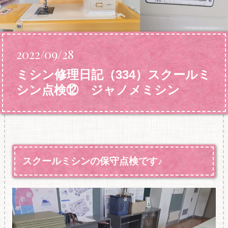
2022/09/28
ミシン修理日記（334）スクールミ
シン点検⑫ ジャノメミシン
スクールミシンの保守点検です♪