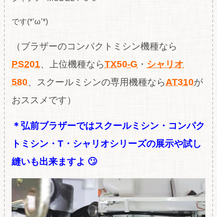
です(*’ω’*)
（ブラザーのコンパクトミシン機種なら
PS201
、上位機種なら
TX50-G
・
シャリオ
580
、スクールミシンの専用機種なら
AT310
が
おススメです）
＊弘前ブラザーではスクールミシン・コンパク
トミシン・T・シャリオシリーズの展示や試し
縫いも出来ますよ 🙄