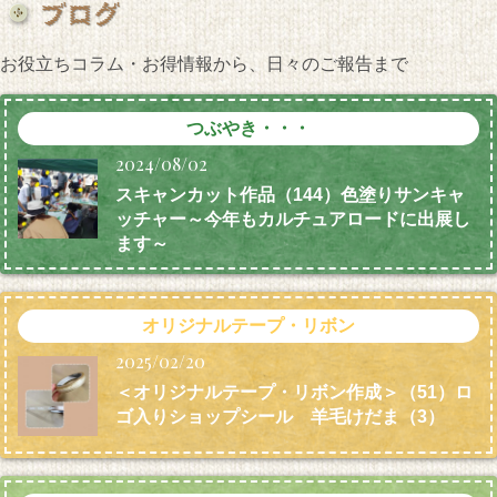
お役立ちコラム・お得情報から、日々のご報告まで
つぶやき・・・
2024/08/02
スキャンカット作品（144）色塗りサンキャ
ッチャー～今年もカルチュアロードに出展し
ます～
オリジナルテープ・リボン
2025/02/20
＜オリジナルテープ・リボン作成＞（51）ロ
ゴ入りショップシール 羊毛けだま
（3）