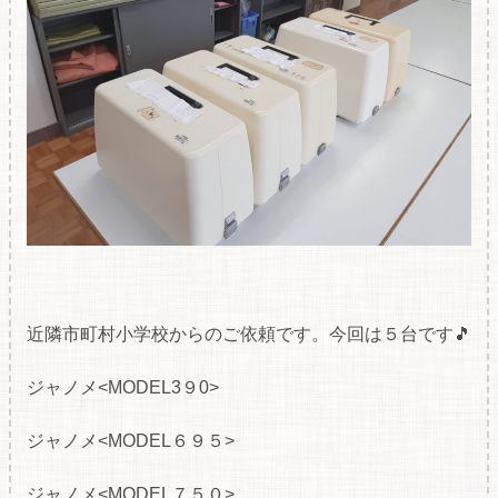
近隣市町村小学校からのご依頼です。今回は５台です🎵
ジャノメ<MODEL3９0>
ジャノメ<MODEL６９５>
ジャノメ<MODEL７５０>