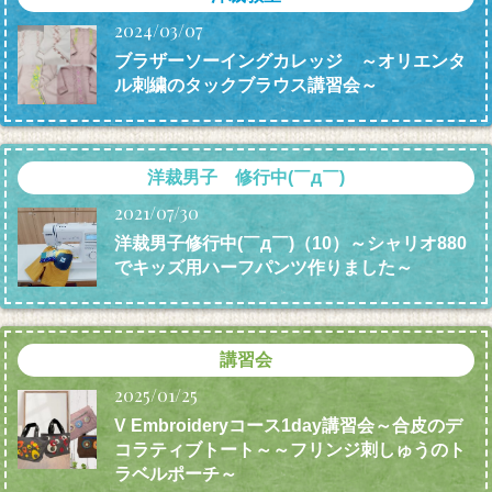
2024/03/07
ブラザーソーイングカレッジ ～オリエンタ
ル刺繍のタックブラウス講習会～
洋裁男子 修行中(￣д￣)
2021/07/30
洋裁男子修行中(￣д￣)（10）～シャリオ880
でキッズ用ハーフパンツ作りました～
講習会
2025/01/25
V Embroideryコース1day講習会～合皮のデ
コラティブトート～～フリンジ刺しゅうのト
ラベルポーチ～