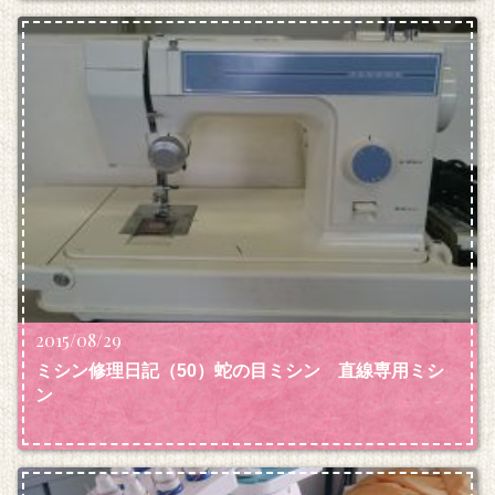
2015/08/29
ミシン修理日記（50）蛇の目ミシン 直線専用ミシ
ン