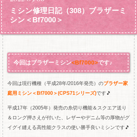
ミシン修理日記（308）ブラザーミ
シン＜Bf7000＞
今回はブラザーミシン
<Bf7000>
です♪
今回は現行機種（平成28年/2016年発売）の
ブラザー家
庭用ミシン＜Bf7000＞(CPS71シリーズ)
です🎵
平成17年（2005年）発売の糸切り機能＆スクエア送り
＆ロング押さえが付いた、レザーやデニム等の厚物がグ
イグイ縫える高性能クラスの使い勝手良いミシンです🎵