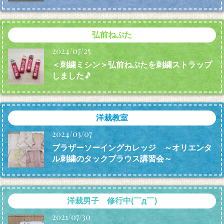
弘前ねぷた
2024/07/25
＜刺繍ミシン＞弘前ねぷたを刺繍ストラップ
しました🎵
洋裁教室
2024/03/07
ブラザーソーイングカレッジ ～オリエンタ
ル刺繍のタックブラウス講習会～
洋裁男子 修行中(￣д￣)
2021/07/30