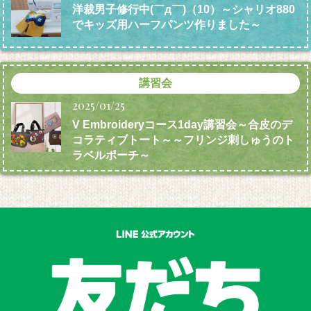
洋裁男子修行中(￣д￣)（10）～シャリオ880
でキッズ用ハーフパンツ作りました～
講習会
2025/01/25
V Embroideryコース1day講習会～合皮のデ
コラティブトート～～フリンジ刺しゅうのト
ラベルポーチ～