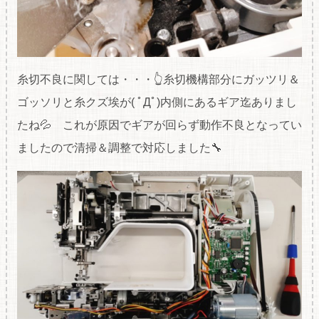
糸切不良に関しては・・・👆糸切機構部分にガッツリ＆
ゴッソリと糸クズ埃が( ﾟДﾟ)内側にあるギア迄ありまし
たね💦 これが原因でギアが回らず動作不良となってい
ましたので清掃＆調整で対応しました🔧