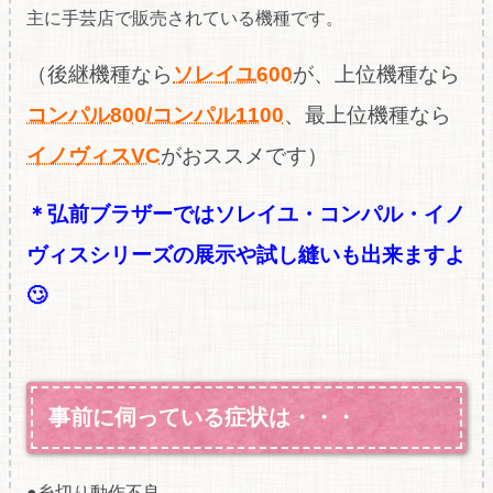
主に手芸店で販売されている機種です。
（後継機種なら
ソレイユ600
が、上位機種なら
コンパル800/コンパル1100
、最上位機種なら
イノヴィスVC
が
おススメです）
＊弘前ブラザーではソレイユ・コンパル・イノ
ヴィスシリーズの展示や試し縫いも出来ますよ
🙄
事前に伺っている症状は・・・
●糸切り動作不良