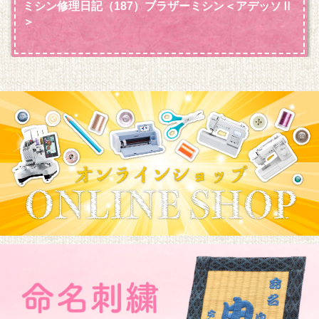
ミシン修理日記（187）ブラザーミシン＜アデッソⅡ
＞