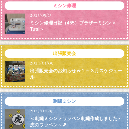
ミシン修理
2025/05/15
ミシン修理日記（455）ブラザーミシン＜
Tutti＞
出張販売会
2024/01/09
出張販売会のお知らせ🎶１～３月スケジュー
ル
刺繍ミシン
2025/07/29
＜刺繍ミシン＞ワッペン刺繍作成しました～
虎のワッペン～🎵