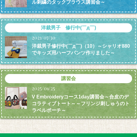
ル刺繍のタックブラウス講習会～
洋裁男子 修行中(￣д￣)
2021/07/30
洋裁男子修行中(￣д￣)（10）～シャリオ880
でキッズ用ハーフパンツ作りました～
講習会
2025/01/25
V Embroideryコース1day講習会～合皮のデ
コラティブトート～～フリンジ刺しゅうのト
ラベルポーチ～