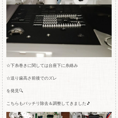
☆下糸巻きに関しては台座下に糸絡み
☆送り歯高さ前後でのズレ
を発見🔍
こちらもバッチリ除去＆調整してきました🎵