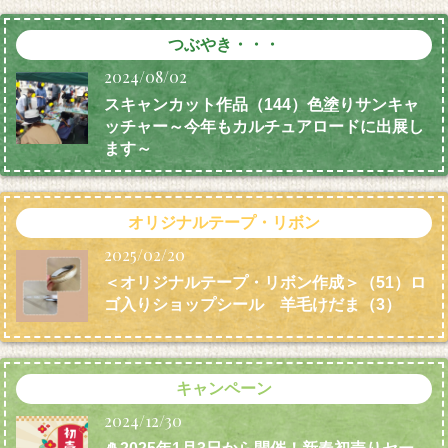
つぶやき・・・
2024/08/02
スキャンカット作品（144）色塗りサンキャ
ッチャー～今年もカルチュアロードに出展し
ます～
オリジナルテープ・リボン
2025/02/20
＜オリジナルテープ・リボン作成＞（51）ロ
ゴ入りショップシール 羊毛けだま
（3）
キャンペーン
2024/12/30