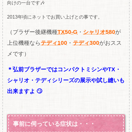
向けの一台です🎶
2013年頃にネットでお買い上げとの事です。
（ブラザー後継機種
TX50-G
・
シャリオ580
が
上位機種なら
テディ100
・
テディ300
が
おスス
メです）
＊弘前ブラザーではコンパクトミシンやTX・
シャリオ・テディシリーズの展示や試し縫いも
出来ますよ 🙄
事前に伺っている症状は・・・