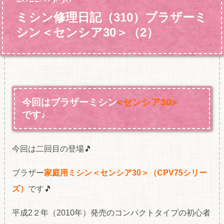
ミシン修理日記（310）ブラザーミ
シン＜センシア30＞（2）
今回はブラザーミシン
<センシア30>
です♪
今回は二回目の登場🎵
ブラザー
家庭用ミシン＜センシア30＞（CPV75シリー
ズ
）
です🎵
平成2２年（2010年）発売のコンパクトタイプの初心者