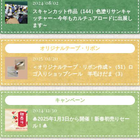
2024/08/02
スキャンカット作品（144）色塗りサンキャ
ッチャー～今年もカルチュアロードに出展し
ます～
オリジナルテープ・リボン
2025/02/20
＜オリジナルテープ・リボン作成＞（51）ロ
ゴ入りショップシール 羊毛けだま
（3）
キャンペーン
2024/12/30
🎍2025年1月3日から開催！新春初売りセー
ル！🎍