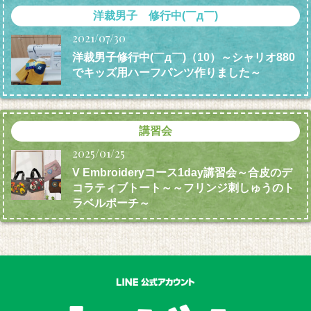
洋裁男子 修行中(￣д￣)
2021/07/30
洋裁男子修行中(￣д￣)（10）～シャリオ880
でキッズ用ハーフパンツ作りました～
講習会
2025/01/25
V Embroideryコース1day講習会～合皮のデ
コラティブトート～～フリンジ刺しゅうのト
ラベルポーチ～