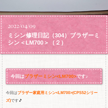
2022/04/09
ミシン修理日記（304）ブラザーミ
シン＜LM700＞（２）
今回は
ブラザーミシン<LM700>
です♪
今回は
ブラザー家庭用ミシン<LM700>(CPS52シリー
ズ)
です🎵