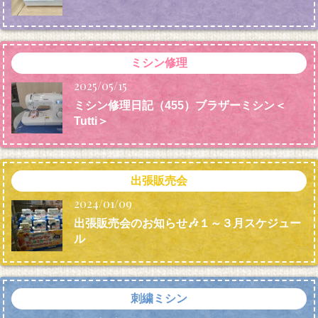
ミシン修理
2025/05/15
ミシン修理日記（455）ブラザーミシン＜
Tutti＞
出張販売会
2024/01/09
出張販売会のお知らせ🎶１～３月スケジュー
ル
刺繍ミシン