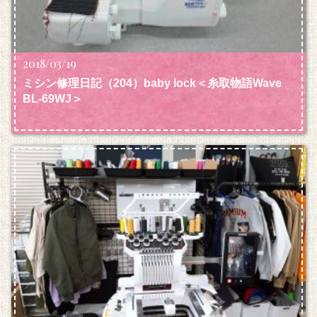
2018/03/19
ミシン修理日記（204）baby lock＜糸取物語Wave
BL-69WJ＞