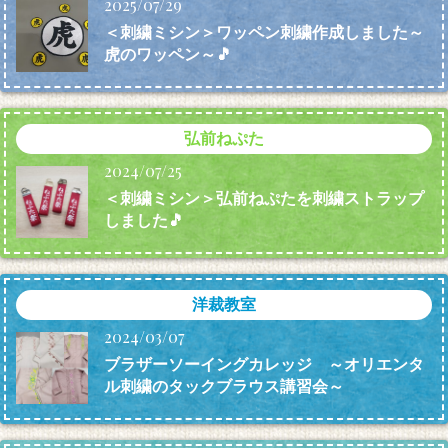
2025/07/29
＜刺繍ミシン＞ワッペン刺繍作成しました～
虎のワッペン～🎵
弘前ねぷた
2024/07/25
＜刺繍ミシン＞弘前ねぷたを刺繍ストラップ
しました🎵
洋裁教室
2024/03/07
ブラザーソーイングカレッジ ～オリエンタ
ル刺繍のタックブラウス講習会～