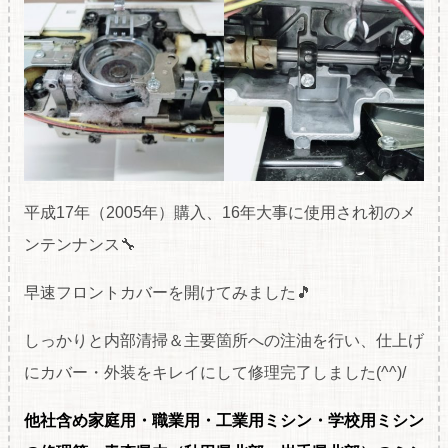
平成17年（2005年）購入、16年大事に使用され初のメ
ンテンナンス🔧
早速フロントカバーを開けてみました🎵
しっかりと内部清掃＆主要箇所への注油を行い、仕上げ
にカバー・外装をキレイにして修理完了しました(^^)/
他社含め家庭用・職
業用・工業用ミシン・学校用ミシン