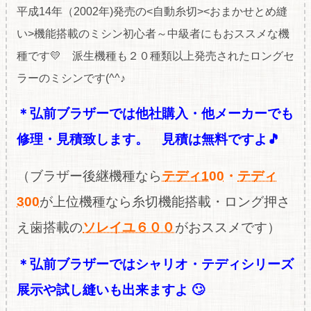
平成14年（2002年)発売の<自動糸切><おまかせとめ縫
い>機能搭載のミシン初心者～中級者にもおススメな機
種です💛 派生機種も２０種類以上発売されたロングセ
ラーのミシンです(^^♪
＊弘前ブラザーでは他社購入・他メーカーでも
修理・見積致します。 見積は無料ですよ🎵
（ブラザー後継機種なら
テディ100
・
テディ
300
が上位機種なら糸切機能搭載・ロング押さ
え歯搭載の
ソレイユ６００
がおススメです）
＊弘前ブラザーではシャリオ・テディシリーズ
展示や試し縫いも出来ますよ
🙄