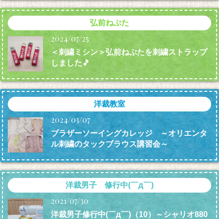
弘前ねぷた
2024/07/25
＜刺繍ミシン＞弘前ねぷたを刺繍ストラップ
しました🎵
洋裁教室
2024/03/07
ブラザーソーイングカレッジ ～オリエンタ
ル刺繍のタックブラウス講習会～
洋裁男子 修行中(￣д￣)
2021/07/30
洋裁男子修行中(￣д￣)（10）～シャリオ880