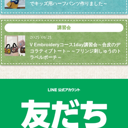
でキッズ用ハーフパンツ作りました～
講習会
2025/01/25
V Embroideryコース1day講習会～合皮のデ
コラティブトート～～フリンジ刺しゅうのト
ラベルポーチ～