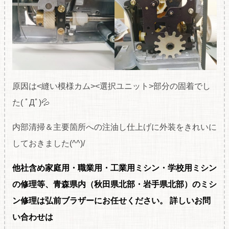
原因は<縫い模様カム><選択ユニット>部分の固着でし
た( ﾟДﾟ)💦
内部清掃＆主要箇所への注油し仕上げに外装をきれいに
しておきました(^^)/
他社含め家庭用・職
業用・工業用ミシン・学校用ミシン
の修理等、青森県内（秋田県北部・岩手県北部）のミシ
ン修理は弘前ブラザーにお任せください。
詳しいお問
い合わせは