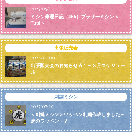
2025/05/15
ミシン修理日記（455）ブラザーミシン＜
Tutti＞
出張販売会
2024/01/09
出張販売会のお知らせ🎶１～３月スケジュー
ル
刺繍ミシン
2025/07/29
＜刺繍ミシン＞ワッペン刺繍作成しました～
虎のワッペン～🎵