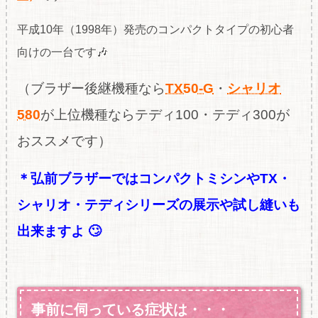
平成10年（1998年）発売のコンパクトタイプの初心者
向けの一台です🎶
（ブラザー後継機種なら
TX50-G
・
シャリオ
580
が上位機種ならテディ100・テディ300が
おススメです）
＊弘前ブラザーではコンパクトミシンやTX・
シャリオ・テディシリーズの展示や試し縫いも
出来ますよ 🙄
事前に伺っている症状は・・・