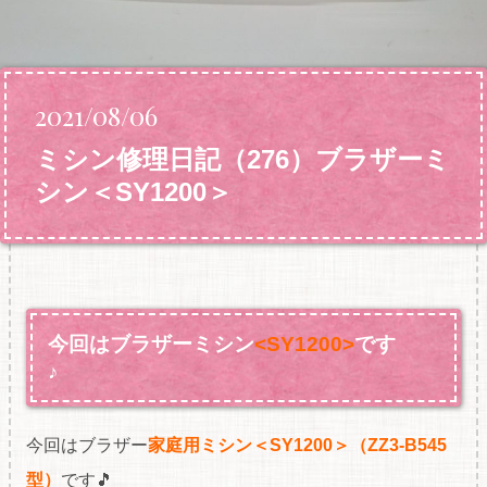
2021/08/06
ミシン修理日記（276）ブラザーミ
シン＜SY1200＞
今回はブラザーミシン
<SY1200>
です
♪
今回はブラザー
家庭用ミシン＜SY1200＞（ZZ3-B545
型
）
です🎵