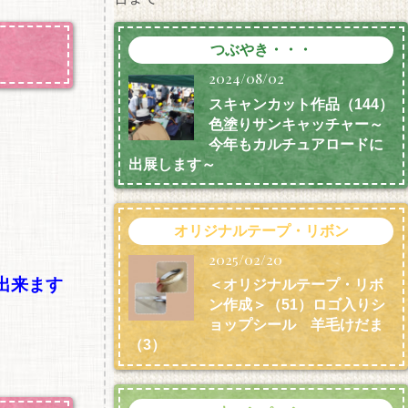
つぶやき・・・
2024/08/02
スキャンカット作品（144）
色塗りサンキャッチャー～
今年もカルチュアロードに
出展します～
オリジナルテープ・リボン
2025/02/20
出来ます
＜オリジナルテープ・リボ
ン作成＞（51）ロゴ入りシ
ョップシール 羊毛けだま
（3）