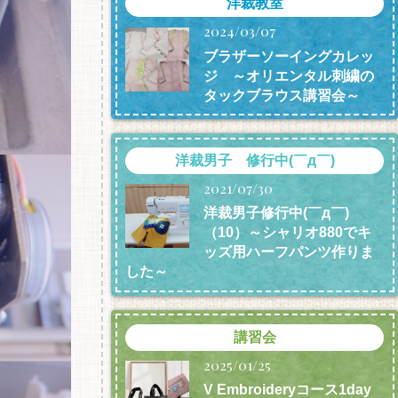
洋裁教室
2024/03/07
ブラザーソーイングカレッ
ジ ～オリエンタル刺繍の
タックブラウス講習会～
洋裁男子 修行中(￣д￣)
2021/07/30
洋裁男子修行中(￣д￣)
（10）～シャリオ880でキ
ッズ用ハーフパンツ作りま
した～
講習会
2025/01/25
V Embroideryコース1day