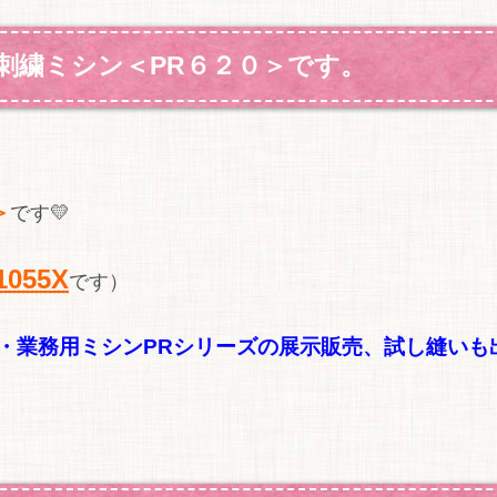
刺繍ミシン＜PR６２０＞です。
＞
です💛
1055X
です）
・業務用ミシンPRシリーズの展
示販売、試し縫いも