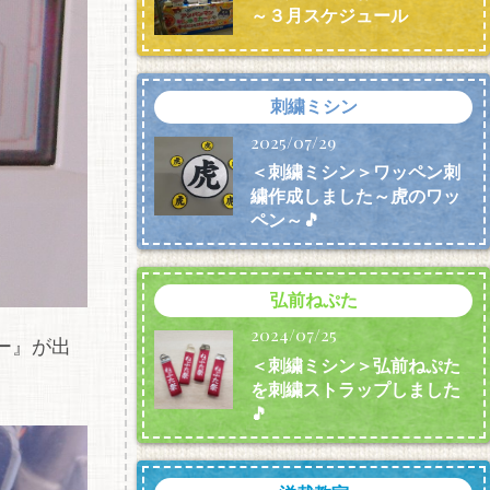
～３月スケジュール
刺繍ミシン
2025/07/29
＜刺繍ミシン＞ワッペン刺
繍作成しました～虎のワッ
ペン～🎵
弘前ねぷた
2024/07/25
ー』が出
＜刺繍ミシン＞弘前ねぷた
を刺繍ストラップしました
🎵