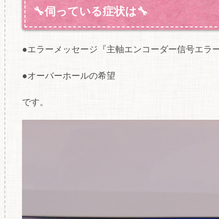
🔧伺っている症状は🔧
●エラーメッセージ『主軸エンコーダー信号エラ
●オーバーホールの希望
です。