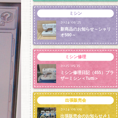
ミシン
2024/01/25
新商品のお知らせ～シャリ
オ590～
ミシン修理
2025/05/15
ミシン修理日記（455）ブラ
ザーミシン＜Tutti＞
出張販売会
2024/01/09
出張販売会のお知らせ🎶１