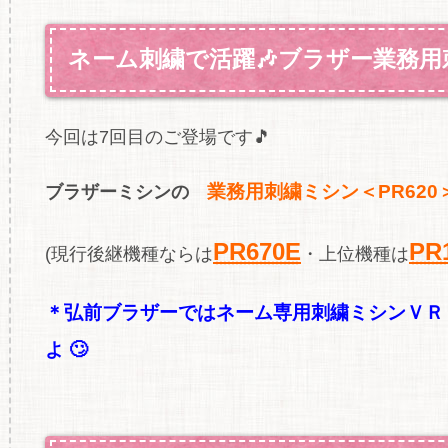
ネーム刺繍で活躍🎶ブラザー業務用
今回は7回目のご登場です🎵
業務用刺繍ミシン＜PR620
ブラザーミシンの
PR670E
PR
(現行後継機種ならは
・上位機種は
＊弘前ブラザーではネーム専用刺繍ミシンＶＲ
よ 🙄