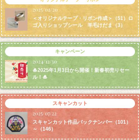
2025/02/20
＜オリジナルテープ・リボン作成＞（51）ロ
ゴ入りショップシール 羊毛けだま
（3）
キャンペーン
2024/12/30
🎍2025年1月3日から開催！新春初売りセー
ル！🎍
スキャンカット
2025/07/22
スキャンカット作品バックナンバー（101）
～（146）