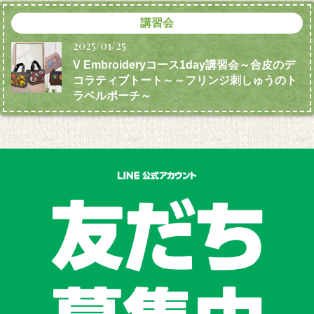
講習会
2025/01/25
V Embroideryコース1day講習会～合皮のデ
コラティブトート～～フリンジ刺しゅうのト
ラベルポーチ～