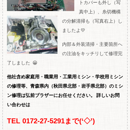
トカバーも外し（写
真中上）、糸切機構
の分解清掃も（写真右上）し
ましたよ💛
内部＆外装清掃・主要箇所へ
の注油をキッチリして修理完
了しました 😀
他社含め家庭用・職
業用・工業用ミシン・学校用ミシン
の修理等、青森県内（秋田県北部・岩手県北部）のミシ
ン修理は弘前ブラザーにお任せください。
詳しいお問
い合わせは
TEL 0172-27-5291まで(‘◇’)ゞ