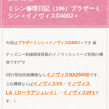
ミシン修理日記（196）ブラザーミ
シン＜イノヴィスD400J＞
今回は
ブラザーミシン＜イノヴィスD400J＞
です 😀
ディズニー刺繍模様搭載のイノヴィスシリーズ初期の機
体です(^^)/
イノヴィスNX2500D
(現行類似性能機種なら
です。
イノヴィスVS
・
イノヴィス
上位機種ならば
LA（ローラアシュレイ）
・
イノヴィスVF1
で
す。）