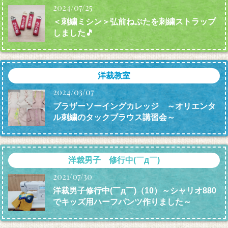
2024/07/25
＜刺繍ミシン＞弘前ねぷたを刺繍ストラップ
しました🎵
洋裁教室
2024/03/07
ブラザーソーイングカレッジ ～オリエンタ
ル刺繍のタックブラウス講習会～
洋裁男子 修行中(￣д￣)
2021/07/30
洋裁男子修行中(￣д￣)（10）～シャリオ880
でキッズ用ハーフパンツ作りました～