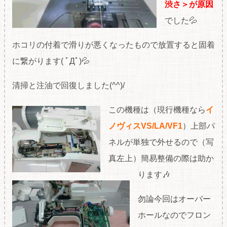
渋さ＞が原因
でした💦
ホコリの付着で滑りが悪くなったもので放置すると固着
に繋がります( ﾟДﾟ)💦
清掃と注油で回復しました(^^)/
この機種は（現行機種なら
イ
ノヴィスVS/LA/VF1
）上部パ
ネルが単独で外せるので（写
真左上）簡易整備の際は助か
ります🎶
勿論今回はオーバー
ホールなのでフロン