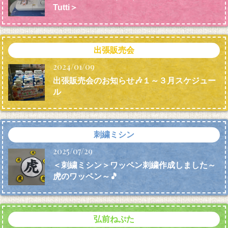
Tutti＞
出張販売会
2024/01/09
出張販売会のお知らせ🎶１～３月スケジュー
ル
刺繍ミシン
2025/07/29
＜刺繍ミシン＞ワッペン刺繍作成しました～
虎のワッペン～🎵
弘前ねぷた