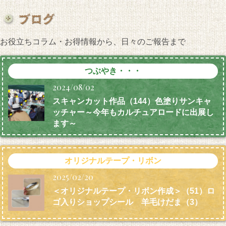
お役立ちコラム・お得情報から、日々のご報告まで
つぶやき・・・
2024/08/02
スキャンカット作品（144）色塗りサンキャ
ッチャー～今年もカルチュアロードに出展し
ます～
オリジナルテープ・リボン
2025/02/20
＜オリジナルテープ・リボン作成＞（51）ロ
ゴ入りショップシール 羊毛けだま
（3）