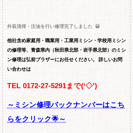
外装清掃・注油を行い修理完了しました 😀
他社含め家庭用・職
業用・工業用ミシン・学校用ミシン
の修理等、青森県内（秋田県北部・岩手県北部）のミシ
ン修理は弘前ブラザーにお任せください。
詳しいお問
い合わせは
TEL 0172-27-5291まで(‘◇’)ゞ
～ミシン修理バックナンバーはこち
らをクリック🌟～