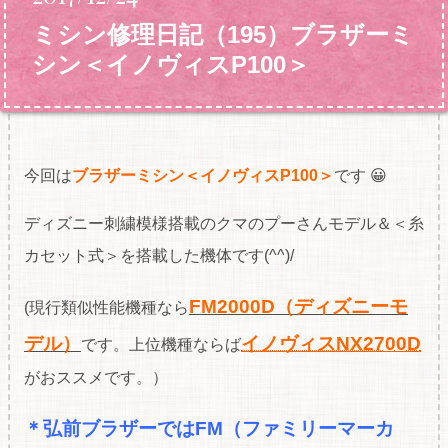
ミシン修理日記（195）ブラザーミ
シン＜イノヴィスP100＞
今回は
ブラザーミシン＜イノヴィスP100＞
です 😀
ディズニー刺繍模様搭載のクマのプーさんモデル＆＜糸
カセット式＞を搭載した機体です(^^)/
FM2000D（ディズニーモ
(現行類似性能機種なら
デル）
イノヴィスNX2700D
です。上位機種ならば
がおススメです。）
＊弘前ブラザーではFM（ファミリーマーカ