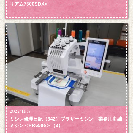
リアム7500SDX>
2022/11/17
ミシン修理日記（342）ブラザーミシン 業務用刺繍
ミシン＜PR650e＞（3）