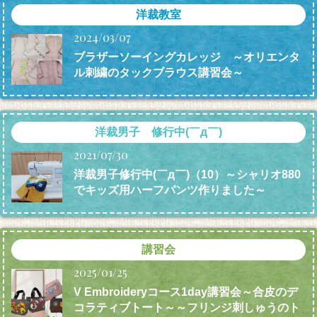
洋裁教室
2024/03/07
ブラザーソーイングカレッジ ～オリエンタ
ル刺繍のタックブラウス講習会～
洋裁男子 修行中(￣д￣)
2021/07/30
洋裁男子修行中(￣д￣)（10）～シャリオ880
でキッズ用ハーフパンツ作りました～
講習会
2025/01/25
V Embroideryコース1day講習会～合皮のデ
コラティブトート～～フリンジ刺しゅうのト