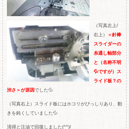
（写真左上/
右上）
＜針棒
スライダーの
糸通し軸部分
と（名称不明
💦ですが）ス
ライド板？の
渋さ＞が原因
でした💦
（写真右上）スライド板にはホコリがびっしりあり、動
きを鈍くしていました💦
清掃と注油で回復しました(^^)/