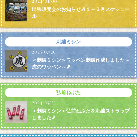
2024/01/09
出張販売会のお知らせ🎶１～３月スケジュー
ル
刺繍ミシン
2025/07/29
＜刺繍ミシン＞ワッペン刺繍作成しました～
虎のワッペン～🎵
弘前ねぷた
2024/07/25
＜刺繍ミシン＞弘前ねぷたを刺繍ストラップ
しました🎵