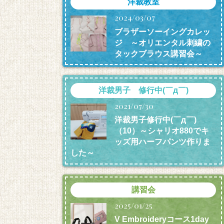
洋裁教室
2024/03/07
ブラザーソーイングカレッ
ジ ～オリエンタル刺繍の
タックブラウス講習会～
洋裁男子 修行中(￣д￣)
2021/07/30
洋裁男子修行中(￣д￣)
（10）～シャリオ880でキ
ッズ用ハーフパンツ作りま
した～
講習会
2025/01/25
V Embroideryコース1day