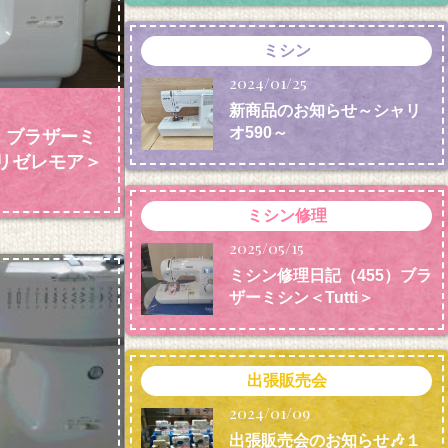
ミシン
2024/01/25
新商品のお知らせ～シャリ
オ590～
）ブラザーミ
REリゼレモア＞
ミシン修理
2025/05/15
ミシン修理日記（455）ブラ
ザーミシン＜Tutti＞
出張販売会
2024/01/09
出張販売会のお知らせ🎶１