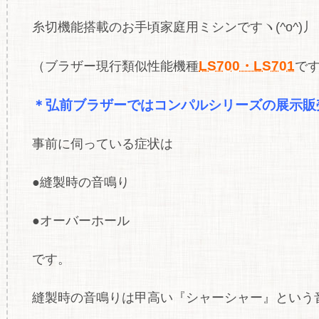
糸切機能搭載のお手頃家庭用ミシンですヽ(^o^)丿
LS700・LS701
（ブラザー現行類似性能機種
で
＊弘前ブラザーではコンパルシリーズの展
示販
事前に伺っている症状は
●縫製時の音鳴り
●オーバーホール
です。
縫製時の音鳴りは甲高い『シャーシャー』という音で