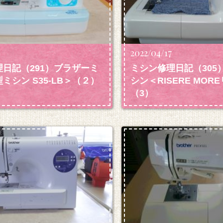
2022/04/17
日記（291）ブラザーミ
ミシン修理日記（305
ミシン S35-LB＞（２）
シン＜RISERE MO
（3）