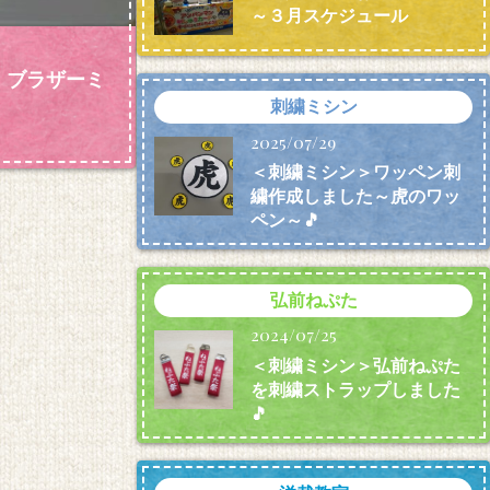
～３月スケジュール
）ブラザーミ
刺繍ミシン
2025/07/29
＜刺繍ミシン＞ワッペン刺
繍作成しました～虎のワッ
ペン～🎵
弘前ねぷた
2024/07/25
＜刺繍ミシン＞弘前ねぷた
を刺繍ストラップしました
🎵