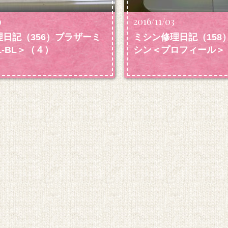
9
2016/11/03
日記（356）ブラザーミ
ミシン修理日記（158
1-BL＞（４）
シン＜プロフィール＞