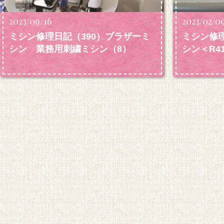
2023/09/16
2023/02/0
ミシン修理日記（390）ブラザーミ
ミシン修理
シン 業務用刺繍ミシン
（8）
シン＜R4