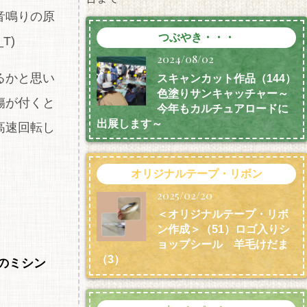
音鳴りの原
つぶやき・・・
T)
2024/08/02
るかと思い
スキャンカット作品（144）
色塗りサンキャッチャー～
傷が付くと
今年もカルチュアロードに
出展します～
高速回転し
オリジナルテープ・リボン
2025/02/20
＜オリジナルテープ・リボ
ン作成＞（51）ロゴ入りシ
ョップシール 羊毛けだま
（3）
のミシン