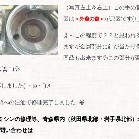
（写真左上＆右上）この手の
因は
が原因です(T_
＜外釜の傷＞
え～この程度で？？と思われ
ますが金属部分に針が当たり
凹凸も出来ます💦この部分が
Д｀)💦
しました(´・ω・`)♬
への注油で修理完了しました 😀
ミシンの修理等、青森県内（秋田県北部・岩手県北部）
問い合わせは