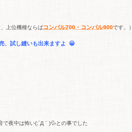
コンパル700・コンパル900
す、上位機種ならば
です。
売、試し縫いも出来ますよ 😀
夜中は怖い(;´Д｀)💦との事でした