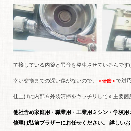
て接している内釜と異音を発生させているんです(;´
幸い交換までの深い傷がないので、
で対応
＜研磨＞
仕上げに内部＆外装清掃をキッチリして♬主要箇所
他社含め家庭用・職
業用・工業用ミシン・学校用
修理は弘前ブラザーにお任せください。
詳しいお