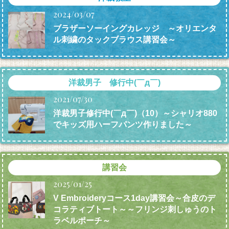
2024/03/07
ブラザーソーイングカレッジ ～オリエンタ
ル刺繍のタックブラウス講習会～
洋裁男子 修行中(￣д￣)
2021/07/30
洋裁男子修行中(￣д￣)（10）～シャリオ880
でキッズ用ハーフパンツ作りました～
講習会
2025/01/25
V Embroideryコース1day講習会～合皮のデ
コラティブトート～～フリンジ刺しゅうのト
ラベルポーチ～