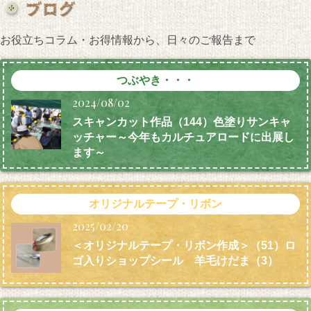
お役立ちコラム・お得情報から、日々のご報告まで
つぶやき・・・
2024/08/02
スキャンカット作品（144）色塗りサンキャ
ッチャー～今年もカルチュアロードに出展し
ます～
オリジナルテープ・リボン
2025/02/20
＜オリジナルテープ・リボン作成＞（51）ロ
ゴ入りショップシール 羊毛けだま
（3）