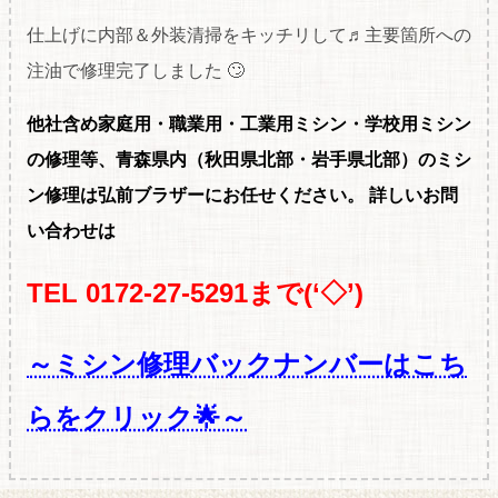
仕上げに内部＆外装清掃をキッチリして♬主要箇所への
注油で修理完了しました 🙄
他社含め家庭用・職
業用・工業用ミシン・学校用ミシン
の修理等、青森県内（秋田県北部・岩手県北部）のミシ
ン修理は弘前ブラザーにお任せください。
詳しいお問
い合わせは
TEL 0172-27-5291まで(‘◇’)ゞ
～ミシン修理バックナンバーはこち
らをクリック🌟～