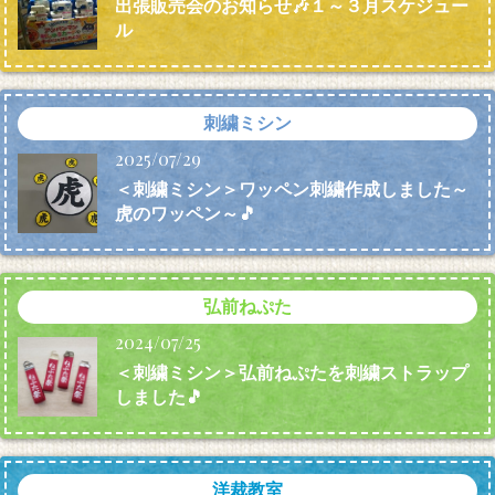
出張販売会のお知らせ🎶１～３月スケジュー
ル
刺繍ミシン
2025/07/29
＜刺繍ミシン＞ワッペン刺繍作成しました～
虎のワッペン～🎵
弘前ねぷた
2024/07/25
＜刺繍ミシン＞弘前ねぷたを刺繍ストラップ
しました🎵
洋裁教室