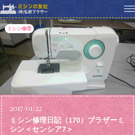
ミシン修理
2017/01/22
ミシン修理日記（170）ブラザーミ
シン＜センシア7＞