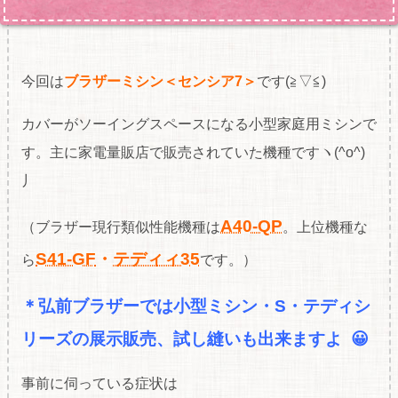
今回は
ブラザーミシン＜センシア7＞
です(≧▽≦)
カバーがソーイングスペースになる小型家庭用ミシンで
す。主に家電量販店で販売されていた機種ですヽ(^o^)
丿
A40-QP
（ブラザー現行類似性能機種は
。上位機種な
S41-GF
・
テディィ35
ら
です。）
＊弘前ブラザーでは小型ミシン・S・テディシ
リーズの展
示販売、試し縫いも出来ますよ 😀
事前に伺っている症状は