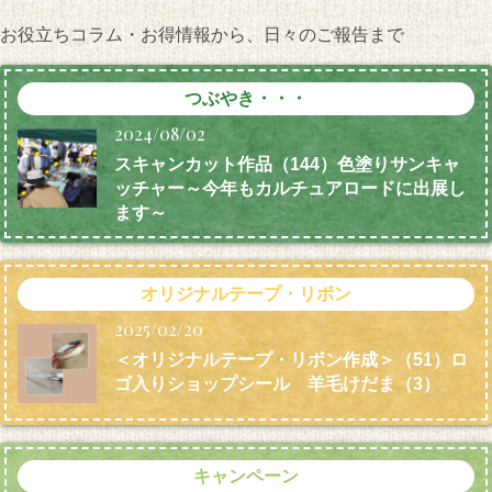
お役立ちコラム・お得情報から、日々のご報告まで
つぶやき・・・
2024/08/02
スキャンカット作品（144）色塗りサンキャ
ッチャー～今年もカルチュアロードに出展し
ます～
オリジナルテープ・リボン
2025/02/20
＜オリジナルテープ・リボン作成＞（51）ロ
ゴ入りショップシール 羊毛けだま
（3）
キャンペーン