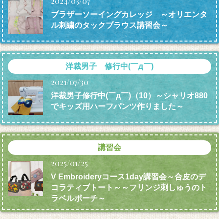
2024/03/07
ブラザーソーイングカレッジ ～オリエンタ
ル刺繍のタックブラウス講習会～
洋裁男子 修行中(￣д￣)
2021/07/30
洋裁男子修行中(￣д￣)（10）～シャリオ880
でキッズ用ハーフパンツ作りました～
講習会
2025/01/25
V Embroideryコース1day講習会～合皮のデ
コラティブトート～～フリンジ刺しゅうのト
ラベルポーチ～