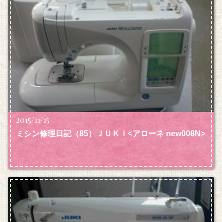
2015/11/15
ミシン修理日記（85）ＪＵＫＩ<アローネ new008N>