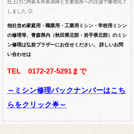
仕上げに内装＆外装清掃と主要箇所への注油で修理完了
しました 🙄
他社含め家庭用・職
業用・工業用ミシン・学校用ミシン
の修理等、青森県内（秋田県北部・岩手県北部）のミシ
ン修理は弘前ブラザーにお任せください。
詳しいお問
い合わせは
TEL 0172-27-5291まで
～ミシン修理バックナンバーはこち
らをクリック🌟～