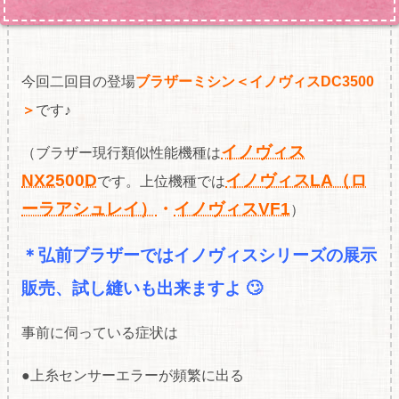
今回二回目の登場
ブラザーミシン＜イノヴィスDC3500
＞
です♪
イノヴィス
（ブラザー現行類似性能機種は
NX2500D
イノヴィスLA（ロ
です。上位機種では
ーラアシュレイ）
・
イノヴィスVF1
）
＊
弘前ブラザーではイノヴィスシリーズの展
示
販売、試し縫いも出来ますよ 🙄
事前に伺っている症状は
●上糸センサーエラーが頻繁に出る