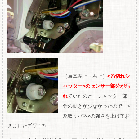
（写真左上・右上）
<糸切れシ
ャッター>のセンサー部分が汚
れ
ていたのと・シャッター部
分の動きが少なかったので、<
糸取りバネ>の強さを上げてお
きました(*´▽｀*)