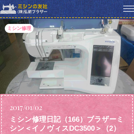
ミシン修理
2017/01/02
ミシン修理日記（166）ブラザーミ
シン＜イノヴィスDC3500＞（2）