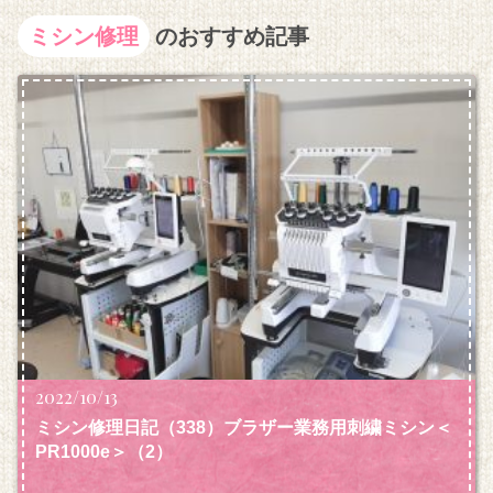
ミシン修理
のおすすめ記事
2022/10/13
ミシン修理日記（338）ブラザー業務用刺繍ミシン＜
PR1000e＞（2）