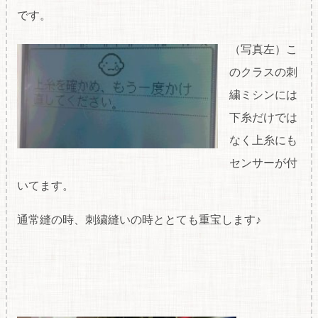
です。
（写真左）こ
のクラスの刺
繍ミシンには
下糸だけでは
なく上糸にも
センサーが付
いてます。
通常縫の時、刺繍縫いの時ととても重宝します♪