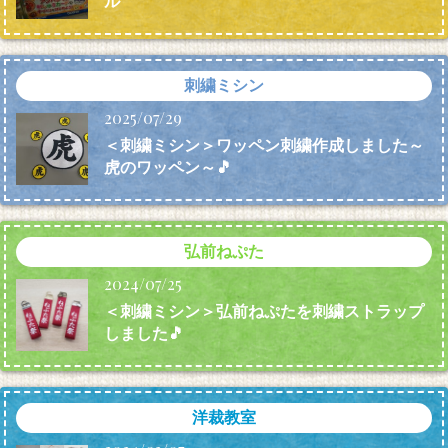
ル
刺繍ミシン
2025/07/29
＜刺繍ミシン＞ワッペン刺繍作成しました～
虎のワッペン～🎵
弘前ねぷた
2024/07/25
＜刺繍ミシン＞弘前ねぷたを刺繍ストラップ
しました🎵
洋裁教室