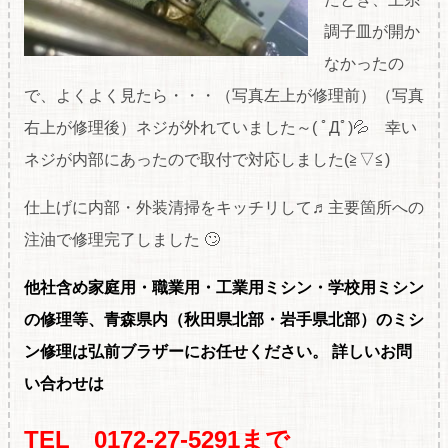
調子皿が開か
なかったの
で、よくよく見たら・・・（写真左上が修理前）（写真
右上が修理後）ネジが外れていました～( ﾟДﾟ)💦 幸い
ネジが内部にあったので取付で対応しました(≧▽≦)
仕上げに内部・外装清掃をキッチリして♬主要箇所への
注油で修理完了しました 🙄
他社含め家庭用・職
業用・工業用ミシン・学校用ミシン
の修理等、青森県内（秋田県北部・岩手県北部）のミシ
ン修理は弘前ブラザーにお任せください。
詳しいお問
い合わせは
TEL 0172-27-5291まで